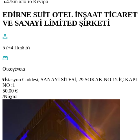
5.47km από το Κέντρο
EDİRNE SUİT OTEL İNŞAAT TİCARET
VE SANAYİ LİMİTED ŞİRKETİ
5 (+4 Παιδιά)
Οικογένεια
İstasyon Caddesi, SANAYİ SİTESİ, 29.SOKAK NO:15 İÇ KAPI
NO :1
50,00 €
/Νύχτα