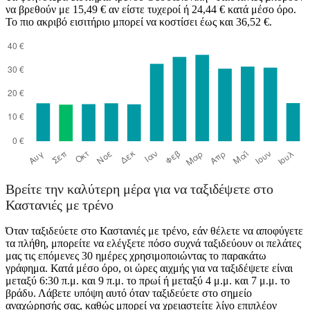
να βρεθούν με 15,49 € αν είστε τυχεροί ή 24,44 € κατά μέσο όρο.
Το πιο ακριβό εισιτήριο μπορεί να κοστίσει έως και 36,52 €.
Thessaloniki
Βρείτε την καλύτερη μέρα για να ταξιδέψετε στο
Καστανιές με τρένο
Όταν ταξιδεύετε στο Καστανιές με τρένο, εάν θέλετε να αποφύγετε
τα πλήθη, μπορείτε να ελέγξετε πόσο συχνά ταξιδεύουν οι πελάτες
μας τις επόμενες 30 ημέρες χρησιμοποιώντας το παρακάτω
γράφημα. Κατά μέσο όρο, οι ώρες αιχμής για να ταξιδέψετε είναι
μεταξύ 6:30 π.μ. και 9 π.μ. το πρωί ή μεταξύ 4 μ.μ. και 7 μ.μ. το
βράδυ. Λάβετε υπόψη αυτό όταν ταξιδεύετε στο σημείο
αναχώρησής σας, καθώς μπορεί να χρειαστείτε λίγο επιπλέον