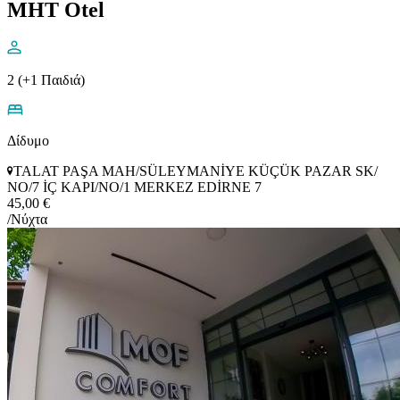
MHT Otel
2 (+1 Παιδιά)
Δίδυμο
TALAT PAŞA MAH/SÜLEYMANİYE KÜÇÜK PAZAR SK/
NO/7 İÇ KAPI/NO/1 MERKEZ EDİRNE 7
45,00 €
/Νύχτα