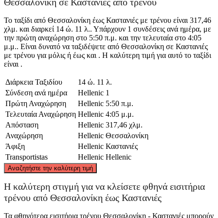
Θεσσαλονίκη σε Καστανιές από τρένου
Το ταξίδι από Θεσσαλονίκη έως Καστανιές με τρένου είναι 317,46
χλμ. και διαρκεί 14 ώ. 11 λ.. Υπάρχουν 1 συνδέσεις ανά ημέρα, με
την πρώτη αναχώρηση στο 5:50 π.μ. και την τελευταία στο 4:05
μ.μ.. Είναι δυνατό να ταξιδέψετε από Θεσσαλονίκη σε Καστανιές
με τρένου για μόλις ή έως και . Η καλύτερη τιμή για αυτό το ταξίδι
είναι .
Διάρκεια Ταξιδίου
14 ώ. 11 λ.
Σύνδεση ανά ημέρα
Hellenic
1
Πρώτη Αναχώρηση
Hellenic
5:50 π.μ.
Τελευταία Αναχώρηση
Hellenic
4:05 μ.μ.
Απόσταση
Hellenic
317,46 χλμ.
Αναχώρηση
Hellenic
Θεσσαλονίκη
Άφιξη
Hellenic
Καστανιές
Transportistas
Hellenic
Hellenic
©
CARTO
, ©
OpenStreetMap
contributors
Αναζητήστε την καλύτερη τιμή
Η καλύτερη στιγμή για να κλείσετε φθηνά εισιτήρια
τρένου από Θεσσαλονίκη έως Καστανιές
Kastanies
Τα φθηνότερα εισιτήρια τρένου Θεσσαλονίκη - Καστανιές μπορούν