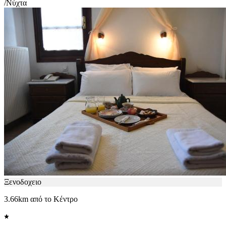
/Νύχτα
Ξενοδοχειο
3.66km από το Κέντρο