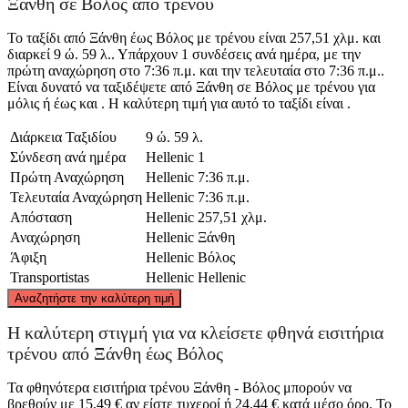
Ξάνθη σε Βόλος από τρένου
Το ταξίδι από Ξάνθη έως Βόλος με τρένου είναι 257,51 χλμ. και
διαρκεί 9 ώ. 59 λ.. Υπάρχουν 1 συνδέσεις ανά ημέρα, με την
πρώτη αναχώρηση στο 7:36 π.μ. και την τελευταία στο 7:36 π.μ..
Είναι δυνατό να ταξιδέψετε από Ξάνθη σε Βόλος με τρένου για
μόλις ή έως και . Η καλύτερη τιμή για αυτό το ταξίδι είναι .
Διάρκεια Ταξιδίου
9 ώ. 59 λ.
Σύνδεση ανά ημέρα
Hellenic
1
Πρώτη Αναχώρηση
Hellenic
7:36 π.μ.
Τελευταία Αναχώρηση
Hellenic
7:36 π.μ.
Απόσταση
Hellenic
257,51 χλμ.
Αναχώρηση
Hellenic
Ξάνθη
Άφιξη
Hellenic
Βόλος
Transportistas
Hellenic
Hellenic
©
CARTO
, ©
OpenStreetMap
contributors
Αναζητήστε την καλύτερη τιμή
Xanthi
Η καλύτερη στιγμή για να κλείσετε φθηνά εισιτήρια
τρένου από Ξάνθη έως Βόλος
Τα φθηνότερα εισιτήρια τρένου Ξάνθη - Βόλος μπορούν να
βρεθούν με 15,49 € αν είστε τυχεροί ή 24,44 € κατά μέσο όρο. Το