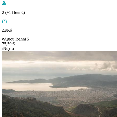
2 (+1 Παιδιά)
Διπλό
Agiou Ioanni 5
75,50 €
/Νύχτα