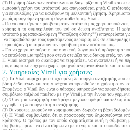
(3) Η χρήση όλων των ιστότοπων που διαχειρίζεται η Virail και οι 
εμπορική χρήση του ιστότοπού μας απαγορεύεται ρητά. Ο ιστότοπός 
για επιφυλάξεις για να καλύψουν τη μελλοντική ζήτηση. Χρησιμοποι
χωρίς προηγούμενη γραπτή συγκατάθεση της Virail:
- Για να αποκτήσετε πρόσβαση στον ιστότοπό μας χρησιμοποιώντας 
χρήσης ή τη συμπερίληψη του ιού σε δείκτη αναζήτησης. Η χρ
ιστότοπό μας (αποκαλούμενη ""απόξεση οθόνης"") απαγορεύεται γι
-να παραβιάσουμε τους υφιστάμενους περιορισμούς σε επικεφαλής
περιορίζουν ή αποτρέπουν την πρόσβαση στον ιστότοπό μας.
- Για να χρησιμοποιήσετε μια συσκευή, λογισμικό ή πρόγραμμα που
να εκτελέσει μια πράξη που στενά στειάζει τους διακομιστές, τον υπ
Η Virail διατηρεί το δικαίωμα να τερματίσει, να αναστείλει ή να 
μας διακριτική ευχέρεια χωρίς προηγούμενη ανακοίνωση και με απ
2. Υπηρεσίες Virail για χρήστες
(1) Το Virail παρέχει μια στοχευμένη λειτουργία αναζήτησης που
βάση δεδομένων και στη συνέχεια να προωθούν το χρήστη στον ιστ
Επομένως, ο Virail δεν είναι ο πάροχος υπηρεσιών για οποιονδήποτ
συμβόλαιο ταξιδιού πακέτου με την Virail με την έννοια του γερμ
(2) Όταν μια αναζήτηση επιστρέφει μεγάλο αριθμό αποτελεσμάτω
εγγυηθεί τη λειτουργικότητα αναζήτησης.
(3) Οι χρήστες μπορούν να χρησιμοποιούν δωρεάν τη βάση δεδομένω
(4) Η Virail συμβουλεύει ότι οι προσφορές που δημοσιεύονται α
κράτησης. Ο τρόπος με τον οποίο σχηματίζεται αυτή η σύμβαση μ
σύμβασης πρέπει να είναι σύμφωνο με το νόμο και με οποιαδήποτε