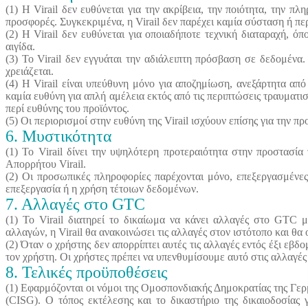
(1) Η Virail δεν ευθύνεται για την ακρίβεια, την ποιότητα, την π
προσφορές. Συγκεκριμένα, η Virail δεν παρέχει καμία σύσταση ή πε
(2) Η Virail δεν ευθύνεται για οποιαδήποτε τεχνική διαταραχή, όπ
αιγίδα.
(3) Το Virail δεν εγγυάται την αδιάλειπτη πρόσβαση σε δεδομένα. 
χρειάζεται.
(4) Η Virail είναι υπεύθυνη μόνο για αποζημίωση, ανεξάρτητα απ
καμία ευθύνη για απλή αμέλεια εκτός από τις περιπτώσεις τραυματι
περί ευθύνης του προϊόντος.
(5) Οι περιορισμοί στην ευθύνη της Virail ισχύουν επίσης για τη
6. Μυστικότητα
(1) Το Virail δίνει την υψηλότερη προτεραιότητα στην προστασί
Απορρήτου Virail.
(2) Οι προσωπικές πληροφορίες παρέχονται μόνο, επεξεργασμένες
επεξεργασία ή η χρήση τέτοιων δεδομένων.
7. Αλλαγές στο GTC
(1) Το Virail διατηρεί το δικαίωμα να κάνει αλλαγές στο GTC 
αλλαγών, η Virail θα ανακοινώσει τις αλλαγές στον ιστότοπο και θα 
(2) Όταν ο χρήστης δεν απορρίπτει αυτές τις αλλαγές εντός έξι ε
τον χρήστη. Οι χρήστες πρέπει να υπενθυμίσουμε αυτό στις αλλαγέ
8. Τελικές προϋποθέσεις
(1) Εφαρμόζονται οι νόμοι της Ομοσπονδιακής Δημοκρατίας της Γ
(CISG). Ο τόπος εκτέλεσης και το δικαστήριο της δικαιοδοσίας 