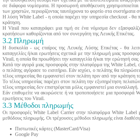
σε διάφορα νομίσματα. Η προσωρινή αποθήκευση χρησιμοποιείται γ
των χρηστών, περιορίζοντας ταυτόχρονα το φορτίο στα συστήματα 
Η λύση White Label - η οποία παρέχει την υπηρεσία checkout - θα 
κράτηση.
Η Virail που καταγράφει μια τιμή σε ένα νόμισμα δεν εξασφαλίζ
κρατήσεων καθορίζονται από τον συνεργάτη της Λευκής Ετικέτας.
3.2 Πληρωμή
Η δυσκολία - ως εταίρος της Λευκής Λύσης Ετικέτας - θα λειτ
καταγγελίες ή/και ερωτήσεις σχετικά με την πληρωμή μιας προσφορ
Virail, η οποία θα προωθήσει την καταγγελία ή/και την ερώτησή σας
Κατά την αγορά μιας προσφοράς στην πλατφόρμα της White Label, οι
ο πελάτης αγόρασε το εισιτήριο. Εάν ισχύει, ο πελάτης θα πληρώσει
τέλος υπηρεσίας θα εμφανιστεί στον πελάτη πριν από την κράτηση το
Το τέλος υπηρεσίας παρέχει στον πελάτη την εξυπηρέτηση πελατών, 
τέλος υπηρεσίας δεν επιστρέφεται μόλις εμφανιστεί μια συναλλαγή.
Εάν επιθυμείτε να ακυρώσετε ή να τροποποιήσετε μια προσφορά Whit
ερωτήσεις του Virail.
3.3 Μέθοδοι πληρωμής
Οι προσφορές White Label Carrier στην πλατφόρμα White Label 
μεθόδους πληρωμής. Οι τρέχουσες μέθοδοι πληρωμής είναι διαθέσι
Πιστωτικές κάρτες (MasterCard/Visa)
Google Pay