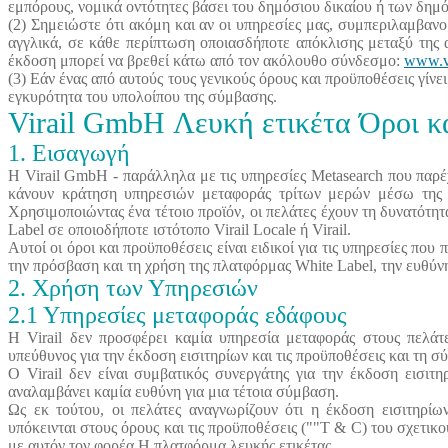
εμπόρους, νομικά οντότητες βάσει του δημόσιου δικαίου ή των δημ
(2) Σημειώστε ότι ακόμη και αν οι υπηρεσίες μας, συμπεριλαμβα
αγγλικά, σε κάθε περίπτωση οποιασδήποτε απόκλισης μεταξύ της 
έκδοση μπορεί να βρεθεί κάτω από τον ακόλουθο σύνδεσμο:
www.vi
(3) Εάν ένας από αυτούς τους γενικούς όρους και προϋποθέσεις γίνε
εγκυρότητα του υπολοίπου της σύμβασης.
Virail GmbH Λευκή ετικέτα Όροι κ
1. Εισαγωγή
Η Virail GmbH - παράλληλα με τις υπηρεσίες Metasearch που παρέχ
κάνουν κράτηση υπηρεσιών μεταφοράς τρίτων μερών μέσω της χ
Χρησιμοποιώντας ένα τέτοιο προϊόν, οι πελάτες έχουν τη δυνατότ
Label σε οποιοδήποτε ιστότοπο Virail Locale ή Virail.
Αυτοί οι όροι και προϋποθέσεις είναι ειδικοί για τις υπηρεσίες που 
την πρόσβαση και τη χρήση της πλατφόρμας White Label, την ευθύν
2. Χρήση των Υπηρεσιών
2.1 Υπηρεσίες μεταφοράς εδάφους
Η Virail δεν προσφέρει καμία υπηρεσία μεταφοράς στους πελάτε
υπεύθυνος για την έκδοση εισιτηρίων και τις προϋποθέσεις και τη 
Ο Virail δεν είναι συμβατικός συνεργάτης για την έκδοση εισιτη
αναλαμβάνει καμία ευθύνη για μια τέτοια σύμβαση.
Ως εκ τούτου, οι πελάτες αναγνωρίζουν ότι η έκδοση εισιτηρίω
υπόκεινται στους όρους και τις προϋποθέσεις (""T & C) του σχετικ
με αυτόν τον φορέα Η πλατφόρμα λευκής ετικέτας.