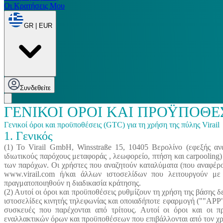
Οι Κρατήσεις Μου
GR | EUR
Συνδεθείτε
ΓΕΝΙΚΟΙ ΟΡΟΙ ΚΑΙ ΠΡΟΫΠΟΘΕ
Γενικοί όροι και προϋποθέσεις (GTC) για τη χρήση της πύλης Virail
1. Γενικός
(1) Το Virail GmbH, Winsstraße 15, 10405 Βερολίνο (εφεξής ανα
ιδιωτικούς παρόχους μεταφοράς , λεωφορείο, πτήση και carpooling
των παρόχων. Οι χρήστες που αναζητούν καταλύματα (που αναφέρο
www.virail.com ή/και άλλων ιστοσελίδων που λειτουργούν με 
πραγματοποιηθούν η διαδικασία κράτησης.
(2) Αυτοί οι όροι και προϋποθέσεις ρυθμίζουν τη χρήση της βάση
ιστοσελίδες κινητής τηλεφωνίας και οποιαδήποτε εφαρμογή (""APP""
συσκευές που παρέχονται από τρίτους. Αυτοί οι όροι και οι π
εναλλακτικών όρων και προϋποθέσεων που επιβάλλονται από τον χ