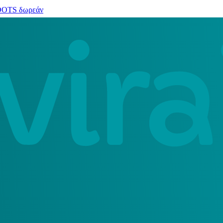
 DOTS δωρεάν