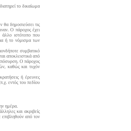
 διατηρεί το δικαίωμα
ν θα δημοσιεύσει τις
ιναν. Ο πάροχος έχει
ε άλλο ιστότοπο που
εια ή το νόμισμα των
οιονδήποτε συμβατικό
ται αποκλειστικά από
 απόσυρση. Ο πάροχος
ών, καθώς και τυχόν
κρατήσεις ή έρευνες
π.χ. εντός του πεδίου
την ημέρα.
άλληλες και ακριβείς
α επιβληθούν από τον