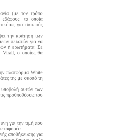
ανία (με τον τρόπο
 εδάφους, τα οποία
τικέτας για σκοπούς
έψει την κράτηση των
σεων πελατών για να
ατών ή ερωτήματα. Σε
Virail, ο οποίος θα
 την πλατφόρμα White
άτες της με σκοπό τη
ν υποβολή αυτών των
τις προϋποθέσεις του
θυνη για την τιμή που
 μεταφορέα.
ινής αποθήκευσης για
τοπτρίζουν τις τιμές