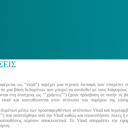
ΣΕΙΣ
φέρεται ως "virail") παρέχει μια τεχνική διεπαφή που επιτρέπει 
) σε μια βάση δεδομένων που μπορεί να συνδεθεί με τους διάφορους
νται στη συνέχεια, ως ""χρήστες"") έχουν πρόσβαση σε αυτήν τη 
virail και κατευθύνονται στον ιστότοπο του παρόχου της λύση
ς δεδομένων μέσω των προαναφερθέντων ιστότοπων Virail και περιλα
) που αναπτύχθηκε από την Virail καθώς και οποιεσδήποτε πύλες ή ε
ροϋποθέσεις ισχύουν αποκλειστικά. Το Virail απορρίπτει την εφ
ρήστη.