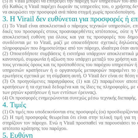
(5) Η Virail μπορεί να επιτρέψει την παροχή των υπηρεσιών του από 
(6) Καθώς η Virail παρέχει δωρεάν τις υπηρεσίες του, ο χρήστης δ
να ακυρώσει την προσφορά ανά πάσα στιγμή χωρίς προειδοποίηση.
3. Η Virail δεν ευθύνεται για προσφορές ή 
(1) Το Virail είναι αποκλειστικά ο πάροχος τεχνικών υπηρεσιών, 
δικές του προσφορές στους προαναφερθέντες ιστότοπους, ούτε η V
αποκλειστική ευθύνη για όλους και για τις προσφορές που δημο
συνδέονται με το Virail, μαζί με οποιεσδήποτε σχετικές δηλώσει
πληροφοριών που δημοσιεύτηκε από τον πάροχο, ιδιαίτερα όταν αυτ
(2) Οποιεσδήποτε συμβάσεις ή εισιτήρια υπάρχουν αποκλειστικά 
κανονισμό, συμφωνία ή αξίωση που υπάρχει μεταξύ του χρήστη και
τους γενικούς όρους και τις προϋποθέσεις του παρόχου υπηρεσιών
υπηρεσιών κρατήσεων ή ο οργανισμός μεταφορών παραμένει το μ
ερωτήσεις σχετικά με τη σύμβαση αυτή. Ο Virail δεν είναι σε θέση 
(3) Οι προηγούμενες παραγράφους (1) και (2) παραμένουν αποτελ
κρατήσεων ή τα σχετικά δεδομένα και τις ίδιες τις πληροφορίες, μ
των ρητών κρατήσεων ή των εντύπων έρευνας).
(4) Οι προσφορές ενημερώνονται συνεχώς μέσω τεχνικής διεπαφής.
4. Τιμές
(1) Οι τιμές που υποδεικνύονται στις προσφορές (οι) προσδιορίζοντα
(2) Η τιμή προσφοράς θεωρείται ότι είναι στην τελική τιμή για τη
στηρίζουν τον πάροχο. Ενώ η Virail προσπαθεί να παρουσιάσει το
ιστότοπο κράτησης του παρόχου.
5. Ευθύνη