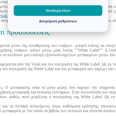
όσιων φορέων είναι το Βερολίνο.
νομένων αυτών των γενικών όρων και προϋποθέσεων, προσφέρονται κ
Αποδοχή όλων
αγγλικής και της γερμανικής έκδοσης, θα επικρατήσει η γερμανική
rail.de/v/geschaeftsbedingungen
ι άκυρη εν όλω ή εν μέρει, ή δεν λειτουργούν σύμφωνα με το νόμο, α
Διαχείριση ρυθμίσεων
αι προϋποθέσεις
ονται μέσω της συνάθροισης των εταίρων - μπορεί επίσης να επιτρέ
ρήσης εταίρων τρίτων μέσω μιας λύσης ""White Label"" ή εναλ
ητα να κλείσουν μια επιλογή εξουσιοδοτημένων μεταφορέων μέσω του
παρέχονται από την Virail και τον συνεργάτη της White Label. Ως εκ τού
η του συνεργάτη της White Label και του μεταφορέα που παρέχει την
ς. Ο μεταφορέας είναι το μόνο μέρος που παρέχει την υπηρεσία 
σύμβαση μεταφοράς και έκδοσης εισιτηρίων. Στην πλειονότητα των πε
ρίων, καθώς αυτό χειρίζεται ο συνεργάτης της White Label. Ως εκ 
ν και τα συναφή αντικείμενα, όπως καθίσματα κράτησης, αποσκευέ
ού μεταφορέα με τον οποίο τα βιβλία των πελατών και γίνονται αποδε