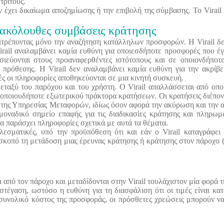
τρίτους.
εν έχει δικαίωμα αποζημίωσης ή την επιβολή της σύμβασης. Το Virail
επακόλουθες συμβάσεις κράτησης
επιτρέποντας μόνο την αναζήτηση κατάλληλων προσφορών. Η Virail δε
irail αναλαμβάνει καμία ευθύνη για οποιεσδήποτε προσφορές που έγ
σιεύονται στους προαναφερθέντες ιστότοπους και σε οποιονδήποτ
ς πρόθεσης. Η Virail δεν αναλαμβάνει καμία ευθύνη για την ακρίβ
ές οι πληροφορίες αποθηκεύονται σε μια κινητή συσκευή.
μεταξύ του παρόχου και του χρήστη. Ο Virail απαλλάσσεται από οπ
 οποιουδήποτε εξωτερικού πράκτορα κρατήσεων. Οι κρατήσεις διέπον
 ή της Υπηρεσίας Μεταφορών, ιδίως όσον αφορά την ακύρωση και την
οναδικό σημείο επαφής για τις διαδικασίες κράτησης και πληρωμ
να παράσχει πληροφορίες σχετικά με αυτά τα θέματα.
εσματικές, υπό την προϋπόθεση ότι και εάν ο Virail καταγράφει 
ε σκοπό τη μετάδοση μιας έρευνας κράτησης ή κράτησης στον πάροχο (
ι από τον πάροχο και μεταδίδονται στην Virail τουλάχιστον μία φορά 
 στέγαση, ωστόσο η ευθύνη για τη διασφάλιση ότι οι τιμές είναι κατ
 συνολικό κόστος της προσφοράς, οι πρόσθετες χρεώσεις μπορούν ν