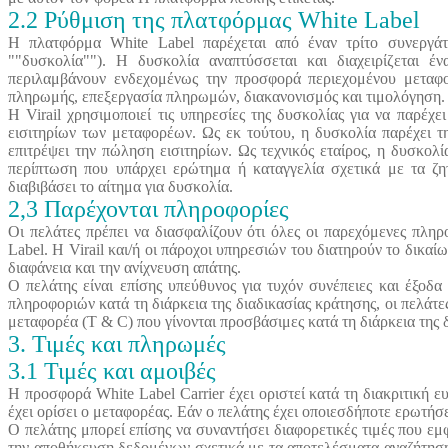
2.2 Ρύθμιση της πλατφόρμας White Label
Η πλατφόρμα White Label παρέχεται από έναν τρίτο συνεργάτ
""δυσκολία""). Η δυσκολία αναπτύσσεται και διαχειρίζεται έ
περιλαμβάνουν ενδεχομένως την προσφορά περιεχομένου μεταφο
πληρωμής, επεξεργασία πληρωμών, διακανονισμός και τιμολόγηση.
Η Virail χρησιμοποιεί τις υπηρεσίες της δυσκολίας για να παρέχ
εισιτηρίων των μεταφορέων. Ως εκ τούτου, η δυσκολία παρέχει τ
επιτρέψει την πώληση εισιτηρίων. Ως τεχνικός εταίρος, η δυσκολ
περίπτωση που υπάρχει ερώτημα ή καταγγελία σχετικά με τα ζη
διαβιβάσει το αίτημα για δυσκολία.
2,3 Παρέχονται πληροφορίες
Οι πελάτες πρέπει να διασφαλίζουν ότι όλες οι παρεχόμενες πληρ
Label. Η Virail και/ή οι πάροχοι υπηρεσιών του διατηρούν το δικα
διαφάνεια και την ανίχνευση απάτης.
Ο πελάτης είναι επίσης υπεύθυνος για τυχόν συνέπειες και έξοδ
πληροφοριών κατά τη διάρκεια της διαδικασίας κράτησης, οι πελάτε
μεταφορέα (T & C) που γίνονται προσβάσιμες κατά τη διάρκεια της 
3. Τιμές και πληρωμές
3.1 Τιμές και αμοιβές
Η προσφορά White Label Carrier έχει οριστεί κατά τη διακριτική ε
έχει ορίσει ο μεταφορέας. Εάν ο πελάτης έχει οποιεσδήποτε ερωτήσε
Ο πελάτης μπορεί επίσης να συναντήσει διαφορετικές τιμές που εμ
την αποθήκευση δεδομένων σχετικά με τα αποτελέσματα αναζήτησης 