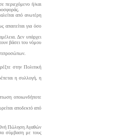
ησε περιεχόμενο ή/και
προσφοράς.
καλείται από ανωτέρη
ς απαιτείται για όσο
αμέλεια. Δεν υπάρχει
πτουν βάσει του νόμου
αντιπροσώπων.
τρέξτε στην Πολιτική
έπεται η συλλογή, η
ίπτωση οποιωνδήποτε
ωρείται αποδεκτό από
ιεθνή Πώληση Αγαθών
ύσα σύμβαση με τους