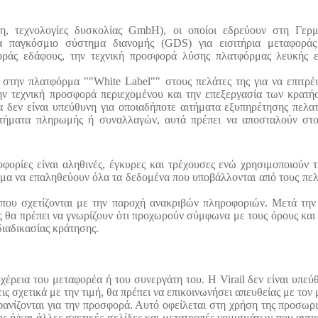
η, τεχνολογίες δυσκολίας GmbH), οι οποίοι εδρεύουν στη Γερμ
να παγκόσμιο σύστημα διανομής (GDS) για εισιτήρια μεταφοράς
ράς εδάφους, την τεχνική προσφορά λύσης πλατφόρμας λευκής ε
ει στην πλατφόρμα ""White Label"" στους πελάτες της για να επιτρ
ην τεχνική προσφορά περιεχομένου και την επεξεργασία των κρατή
ία δεν είναι υπεύθυνη για οποιαδήποτε αιτήματα εξυπηρέτησης πελ
τήματα πληρωμής ή συναλλαγών, αυτά πρέπει να αποσταλούν στο 
οφορίες είναι αληθινές, έγκυρες και τρέχουσες ενώ χρησιμοποιούν
ίωμα να επαληθεύουν όλα τα δεδομένα που υποβάλλονται από τους πελ
α που σχετίζονται με την παροχή ανακριβών πληροφοριών. Μετά τη
ς θα πρέπει να γνωρίζουν ότι προχωρούν σύμφωνα με τους όρους και 
διαδικασίας κράτησης.
υχέρεια του μεταφορέα ή του συνεργάτη του. Η Virail δεν είναι υπεύ
ις σχετικά με την τιμή, θα πρέπει να επικοινωνήσει απευθείας με τον
φανίζονται για την προσφορά. Αυτό οφείλεται στη χρήση της προσωρ
ή/και άλλες σχετικές σελίδες και μετατροπές νομισμάτων που αντικα