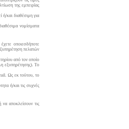
λτίωση της εμπειρίας
ί ή/και διαθέσιμη για
διαθέσιμα νομίσματα
 έχετε οποιεσδήποτε
 εξυπηρέτηση πελατών
τηρίου από τον οποίο
έλη εξυπηρέτησης). Το
il. Ως εκ τούτου, το
ητα ή/και τις συχνές
 να αποκλείσουν τις