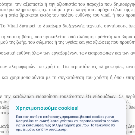
ληρότητα, την αξιοπιστία ή την αξιοπιστία του παροχέα που δημιούργ
ραιτέρω πληροφορίες σχετικά με την επιλογή του παρόχου ή/και της 
ου η αιτία βρίσκεται εκτός του πεδίου ευθύνης του virail ή που προ
Το Virail διατηρεί το δικαίωμα διεξαγωγής τεχνικής συντήρησης όπω
ό τη νομική βάση, που προκαλείται από σκόπιμη πρόθεση και βαριά 
σμού της ζωής, του σώματος ή της υγείας και για αξιώσεις που προκύ
ν προσωπική ευθύνη όλων των εργαζομένων, των εκπροσώπων και των 
α των πληροφοριών του χρήστη. Για περισσότερες πληροφορίες, ανα
 και χρησιμοποιούνται με τη συγκατάθεση του χρήστη ή όπου επιτρ
με την κατάλληλη ειδοποίηση τουλάχιστον έξι εβδομάδων. Σε περ
ορίσει την ημερομηνία κατά την οποία θα τεθούν σε ισχύ οι αλλαγές.
βδομάδων από την ημερομηνία ανακοίνωσης, το τροποποιημένο GTC θε
Χρησιμοποιούμε cookies!
ς στην ανακοίνωση των συνθηκών.
Γεια σας, αυτός ο ιστότοπος χρησιμοποιεί βασικά cookies για να
διασφαλίσει τη σωστή λειτουργία του και παρακολουθεί τα cookies
για να κατανοήσει πώς αλληλεπιδράτε μαζί του. Το τελευταίο θα
ερμανίας, εξαιρουμένων της Σύμβασης των Ηνωμένων Εθνών για τη Δ
οριστεί μόνο κατόπιν συναίνεσης.
για όλες τις διαφορές που προκύπτουν ή σχετίζονται με την παρο