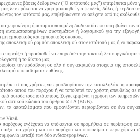
παρεχόμενες βάσεις δεδομένων ("Ο ιστότοπός μας") επιτρέπεται μόνο 
μας δεν πρόκειται να χρησιμοποιηθεί για ψευδείς, δόλες ή κερδοσκοπ
ώντας τον ιστότοπό μας, επιβεβαιώνετε να απέχετε από τις ακόλουθες
μια χειροκίνητη ή αυτοματοποιημένη διαδικασία που υπερβαίνει τον 
ήση αυτοματοποιημένων συστημάτων ή λογισμικού για την εξαγωγ
α μη εμπορικούς και εμπορικούς σκοπούς.
 της αποκλεισμού ρομπότ-αποκλεισμού στον ιστότοπό μας ή να παρα
 επηρεάζει ή προσπαθεί να επηρεάσει την τακτική λειτουργικότητα τ
ολογιστή ή το δίκτυο μας.
περιορίσει την πρόσβαση σε όλα ή συγκεκριμένα στοιχεία της ιστοσελ
οκλεισμό οποιασδήποτε ευθύνης.
 επιτρέπει στους χρήστες να προσδιορίσουν την καταλληλότερη προσ
ότοπο αυτού του παρόχου ή να τοποθετεί τον χρήστη απευθείας σε 
ε από αυτούς τους ιστότοπους. Συγκεκριμένα, η χρήση των υπηρεσιών 
ανικού αστικού κώδικα του άρθρου 651Α (BGB).
ν, τα αποτελέσματα που εμφανίζονται περιορίζονται σε ένα συγκε
ν Virail.
πό παρόχους ενδέχεται να υπόκεινται σε προμήθεια σε περίπτωση ε
εταξύ του χρήστη και του παρόχου και οποιοδήποτε περιεχόμενο στ
 συμφωνία μεταξύ των δύο ενδιαφερομένων.