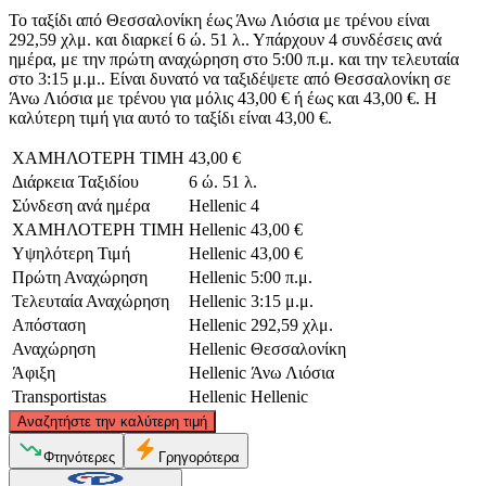
Το ταξίδι από Θεσσαλονίκη έως Άνω Λιόσια με τρένου είναι
292,59 χλμ. και διαρκεί 6 ώ. 51 λ.. Υπάρχουν 4 συνδέσεις ανά
ημέρα, με την πρώτη αναχώρηση στο 5:00 π.μ. και την τελευταία
στο 3:15 μ.μ.. Είναι δυνατό να ταξιδέψετε από Θεσσαλονίκη σε
Άνω Λιόσια με τρένου για μόλις 43,00 € ή έως και 43,00 €. Η
καλύτερη τιμή για αυτό το ταξίδι είναι 43,00 €.
ΧΑΜΗΛΟΤΕΡΗ ΤΙΜΗ
43,00 €
Διάρκεια Ταξιδίου
6 ώ. 51 λ.
Σύνδεση ανά ημέρα
Hellenic
4
ΧΑΜΗΛΟΤΕΡΗ ΤΙΜΗ
Hellenic
43,00 €
Υψηλότερη Τιμή
Hellenic
43,00 €
Πρώτη Αναχώρηση
Hellenic
5:00 π.μ.
Τελευταία Αναχώρηση
Hellenic
3:15 μ.μ.
Απόσταση
Hellenic
292,59 χλμ.
Αναχώρηση
Hellenic
Θεσσαλονίκη
Άφιξη
Hellenic
Άνω Λιόσια
Transportistas
Hellenic
Hellenic
©
CARTO
, ©
OpenStreetMap
contributors
Αναζητήστε την καλύτερη τιμή
Thessaloniki
Φτηνότερες
Γρηγορότερα