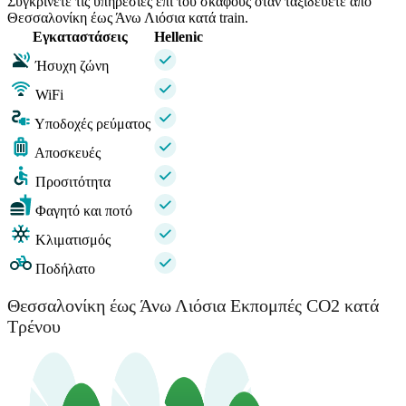
Συγκρίνετε τις υπηρεσίες επί του σκάφους όταν ταξιδεύετε από
Θεσσαλονίκη έως Άνω Λιόσια κατά train.
Εγκαταστάσεις
Hellenic
Ήσυχη ζώνη
WiFi
Υποδοχές ρεύματος
Αποσκευές
Προσιτότητα
Φαγητό και ποτό
Κλιματισμός
Ποδήλατο
Θεσσαλονίκη έως Άνω Λιόσια Εκπομπές CO2 κατά
Τρένου