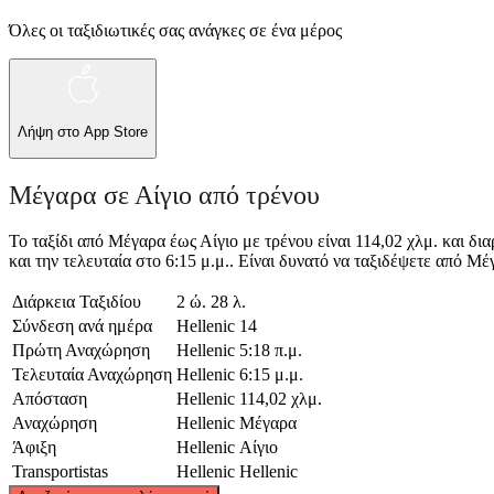
Όλες οι ταξιδιωτικές σας ανάγκες σε ένα μέρος
Λήψη στο
App Store
Μέγαρα σε Αίγιο από τρένου
Το ταξίδι από Μέγαρα έως Αίγιο με τρένου είναι 114,02 χλμ. και δι
και την τελευταία στο 6:15 μ.μ.. Είναι δυνατό να ταξιδέψετε από Μέγ
Διάρκεια Ταξιδίου
2 ώ. 28 λ.
Σύνδεση ανά ημέρα
Hellenic
14
Πρώτη Αναχώρηση
Hellenic
5:18 π.μ.
Τελευταία Αναχώρηση
Hellenic
6:15 μ.μ.
Απόσταση
Hellenic
114,02 χλμ.
Αναχώρηση
Hellenic
Μέγαρα
Άφιξη
Hellenic
Αίγιο
Transportistas
Hellenic
Hellenic