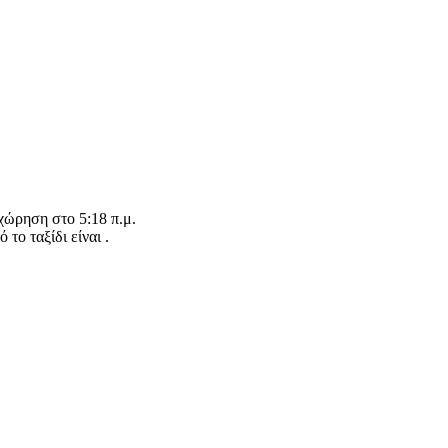
αχώρηση στο 5:18 π.μ.
το ταξίδι είναι .
nStreetMap
contributors