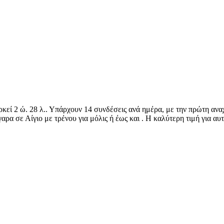
αρκεί 2 ώ. 28 λ.. Υπάρχουν 14 συνδέσεις ανά ημέρα, με την πρώτη αν
αρα σε Αίγιο με τρένου για μόλις ή έως και . Η καλύτερη τιμή για αυτό 
©
CARTO
, ©
Ope