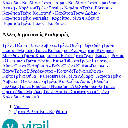
Χαλκίδα - Καρδίτσα
Τρένα Πάτρα - Καρδίτσα
Τρένα Ηράκλειο,
Αττική - Καρδίτσα
Τρένα Ξάνθη - Καρδίτσα
Τρένα Έδεσσα -
Καρδίτσα
Τρένα Κομοτηνή - Καρδίτσα
Τρένα Δράμα -
Καρδίτσα
Τρένα Peiraiéfs - Καρδίτσα
Τρένα Φλώρινα -
Καρδίτσα
Τρένα Βόλος - Καρδίτσα
Άλλες δημοφιλείς διαδρομές
Τρένα Πάτρα - Στεφανοβίκειο
Τρένα Οινόη - Σφενδάλη
Τρένα
Πλατύ - Μπράλος
Τρένα Κουλούρα - Αλεξάνδρεια, Κεντρική
Μακεδονία
Τρένα Καλαμπάκα - Κιάτο
Τρένα Άγιος Ιωάννης Ρέντης
- Ορεστιάδα
Τρένα Ξάνθη - Κάτω Τιθορέα
Τρένα Κοπανός -
Αθήνα
Τρένα Καλάβρυτα - Βόλος
Τρένα Khristo-Danovo -
Βάρνα
Τρένα Σιδηρόκαστρο - Κοπανός
Τρένα Αυλώνα -
Κιάτο
Τρένα Θήβα - Palaeofarsalos
Τρένα Λάβαρα - Λάρισα
Τρένα
Λάβαρα - Θεσσαλονίκη
Τρένα Κουλούρα, Δυτική Ελλάδα -
Γαλλικός
Τρένα Επισκοπή Νάουσας - Αλεξανδρούπολη
Τρένα
Ορεστιάδα - Μπράλος
Τρένα Λαμία - Στεφανοβίκειο
Τρένα
Χαλκίδα - Διακοπτό
Virail
>
Τρένα Βελεστίνο - Καρδίτσα