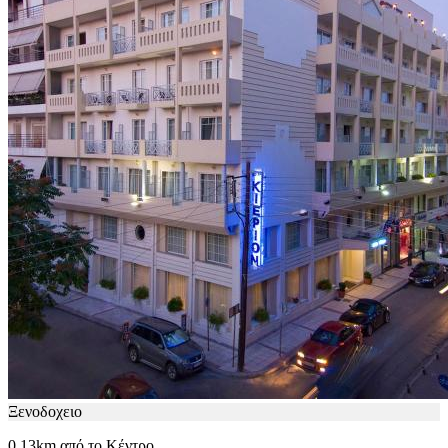
Ξενοδοχειο
0.13km από το Κέντρο