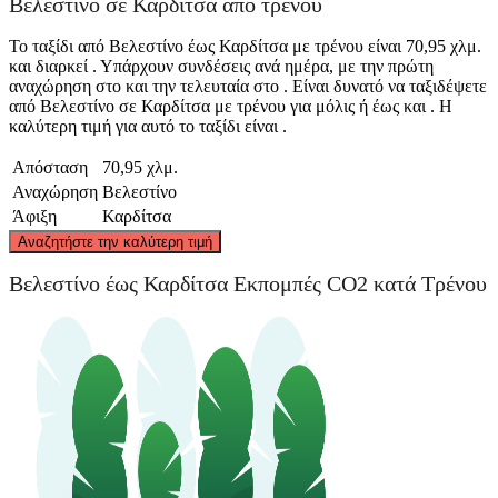
Βελεστίνο σε Καρδίτσα από τρένου
Το ταξίδι από Βελεστίνο έως Καρδίτσα με τρένου είναι 70,95 χλμ.
και διαρκεί . Υπάρχουν συνδέσεις ανά ημέρα, με την πρώτη
αναχώρηση στο και την τελευταία στο . Είναι δυνατό να ταξιδέψετε
από Βελεστίνο σε Καρδίτσα με τρένου για μόλις ή έως και . Η
καλύτερη τιμή για αυτό το ταξίδι είναι .
Απόσταση
70,95 χλμ.
Αναχώρηση
Βελεστίνο
Άφιξη
Καρδίτσα
©
CARTO
, ©
OpenStreetMap
contributors
Αναζητήστε την καλύτερη τιμή
Βελεστίνο έως Καρδίτσα Εκπομπές CO2 κατά Τρένου
Velestino
Karditsa