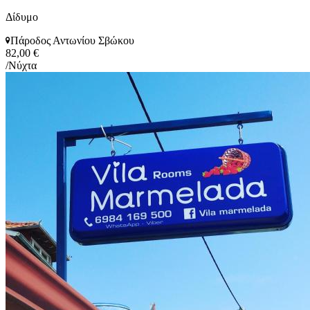
Δίδυμο
Πάροδος Αντωνίου Σβώκου
82,00 €
/Νύχτα