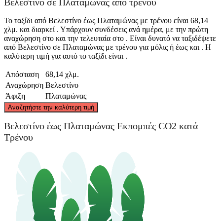
Βελεστίνο σε Πλαταμώνας από τρένου
Το ταξίδι από Βελεστίνο έως Πλαταμώνας με τρένου είναι 68,14
χλμ. και διαρκεί . Υπάρχουν συνδέσεις ανά ημέρα, με την πρώτη
αναχώρηση στο και την τελευταία στο . Είναι δυνατό να ταξιδέψετε
από Βελεστίνο σε Πλαταμώνας με τρένου για μόλις ή έως και . Η
καλύτερη τιμή για αυτό το ταξίδι είναι .
Απόσταση
68,14 χλμ.
Αναχώρηση
Βελεστίνο
Άφιξη
Πλαταμώνας
©
CARTO
, ©
OpenStreetMap
contributors
Αναζητήστε την καλύτερη τιμή
Platamon
Βελεστίνο έως Πλαταμώνας Εκπομπές CO2 κατά
Τρένου
Velestino