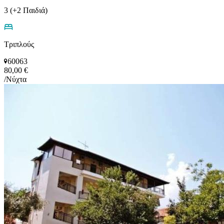
3 (+2 Παιδιά)
Τριπλούς
60063
80,00 €
/Νύχτα