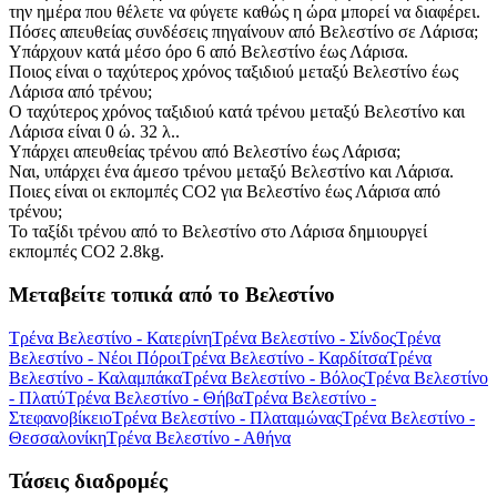
την ημέρα που θέλετε να φύγετε καθώς η ώρα μπορεί να διαφέρει.
Πόσες απευθείας συνδέσεις πηγαίνουν από Βελεστίνο σε Λάρισα;
Υπάρχουν κατά μέσο όρο 6 από Βελεστίνο έως Λάρισα.
Ποιος είναι ο ταχύτερος χρόνος ταξιδιού μεταξύ Βελεστίνο έως
Λάρισα από τρένου;
Ο ταχύτερος χρόνος ταξιδιού κατά τρένου μεταξύ Βελεστίνο και
Λάρισα είναι 0 ώ. 32 λ..
Υπάρχει απευθείας τρένου από Βελεστίνο έως Λάρισα;
Ναι, υπάρχει ένα άμεσο τρένου μεταξύ Βελεστίνο και Λάρισα.
Ποιες είναι οι εκπομπές CO2 για Βελεστίνο έως Λάρισα από
τρένου;
Το ταξίδι τρένου από το Βελεστίνο στο Λάρισα δημιουργεί
εκπομπές CO2 2.8kg.
Μεταβείτε τοπικά από το Βελεστίνο
Τρένα Βελεστίνο - Κατερίνη
Τρένα Βελεστίνο - Σίνδος
Τρένα
Βελεστίνο - Νέοι Πόροι
Τρένα Βελεστίνο - Καρδίτσα
Τρένα
Βελεστίνο - Καλαμπάκα
Τρένα Βελεστίνο - Βόλος
Τρένα Βελεστίνο
- Πλατύ
Τρένα Βελεστίνο - Θήβα
Τρένα Βελεστίνο -
Στεφανοβίκειο
Τρένα Βελεστίνο - Πλαταμώνας
Τρένα Βελεστίνο -
Θεσσαλονίκη
Τρένα Βελεστίνο - Αθήνα
Τάσεις διαδρομές