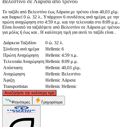
Βελεστίνο σε Λάρισα από τρένου
Το ταξίδι από Βελεστίνο έως Λάρισα με τρένου είναι 40,03 χλμ.
και διαρκεί 0 ώ. 32 λ.. Υπάρχουν 6 συνδέσεις ανά ημέρα, με την
πρώτη αναχώρηση στο 4:59 π.μ. και την τελευταία στο 8:09 μ.μ..
Είναι δυνατό να ταξιδέψετε από Βελεστίνο σε Λάρισα με τρένου
για μόλις ή έως και . Η καλύτερη τιμή για αυτό το ταξίδι είναι .
Διάρκεια Ταξιδίου
0 ώ. 32 λ.
Σύνδεση ανά ημέρα
Hellenic
6
Πρώτη Αναχώρηση
Hellenic
4:59 π.μ.
Τελευταία Αναχώρηση
Hellenic
8:09 μ.μ.
Απόσταση
Hellenic
40,03 χλμ.
Αναχώρηση
Hellenic
Βελεστίνο
Άφιξη
Hellenic
Λάρισα
Transportistas
Hellenic
Hellenic
©
CARTO
, ©
OpenStreetMap
contributors
Αναζητήστε την καλύτερη τιμή
Larissa
Φτηνότερες
Γρηγορότερα