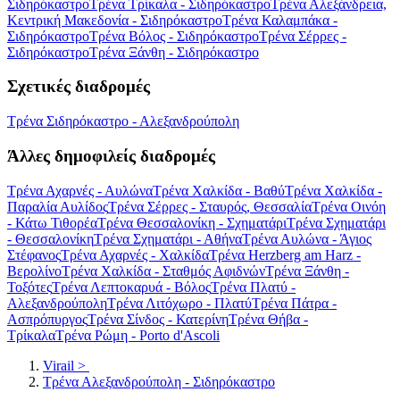
Σιδηρόκαστρο
Τρένα Τρίκαλα - Σιδηρόκαστρο
Τρένα Αλεξάνδρεια,
Κεντρική Μακεδονία - Σιδηρόκαστρο
Τρένα Καλαμπάκα -
Σιδηρόκαστρο
Τρένα Βόλος - Σιδηρόκαστρο
Τρένα Σέρρες -
Σιδηρόκαστρο
Τρένα Ξάνθη - Σιδηρόκαστρο
Σχετικές διαδρομές
Τρένα Σιδηρόκαστρο - Αλεξανδρούπολη
Άλλες δημοφιλείς διαδρομές
Τρένα Αχαρνές - Αυλώνα
Τρένα Χαλκίδα - Βαθύ
Τρένα Χαλκίδα -
Παραλία Αυλίδος
Τρένα Σέρρες - Σταυρός, Θεσσαλία
Τρένα Οινόη
- Κάτω Τιθορέα
Τρένα Θεσσαλονίκη - Σχηματάρι
Τρένα Σχηματάρι
- Θεσσαλονίκη
Τρένα Σχηματάρι - Αθήνα
Τρένα Αυλώνα - Άγιος
Στέφανος
Τρένα Αχαρνές - Χαλκίδα
Τρένα Herzberg am Harz -
Βερολίνο
Τρένα Χαλκίδα - Σταθμός Αφιδνών
Τρένα Ξάνθη -
Τοξότες
Τρένα Λεπτοκαρυά - Βόλος
Τρένα Πλατύ -
Αλεξανδρούπολη
Τρένα Λιτόχωρο - Πλατύ
Τρένα Πάτρα -
Ασπρόπυργος
Τρένα Σίνδος - Κατερίνη
Τρένα Θήβα -
Τρίκαλα
Τρένα Ρώμη - Porto d'Ascoli
Virail
>
Τρένα Αλεξανδρούπολη - Σιδηρόκαστρο