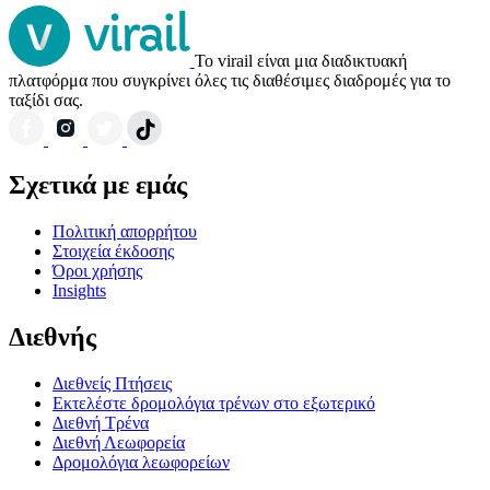
Το virail είναι μια διαδικτυακή
πλατφόρμα που συγκρίνει όλες τις διαθέσιμες διαδρομές για το
ταξίδι σας.
Σχετικά με εμάς
Πολιτική απορρήτου
Στοιχεία έκδοσης
Όροι χρήσης
Insights
Διεθνής
Διεθνείς Πτήσεις
Εκτελέστε δρομολόγια τρένων στο εξωτερικό
Διεθνή Τρένα
Διεθνή Λεωφορεία
Δρομολόγια λεωφορείων