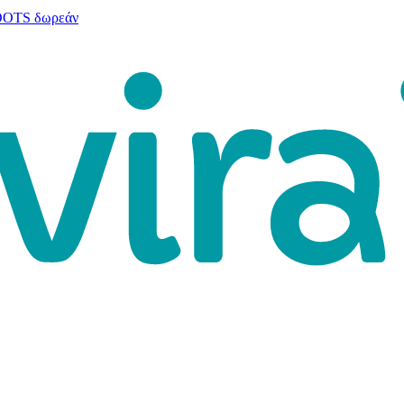
 DOTS δωρεάν