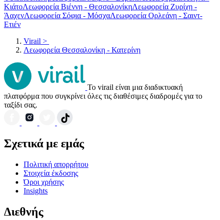
Κιάτο
Λεωφορεία Βιέννη - Θεσσαλονίκη
Λεωφορεία Ζυρίχη -
Άαχεν
Λεωφορεία Σόφια - Μόσχα
Λεωφορεία Ορλεάνη - Σαιντ-
Ετιέν
Virail
>
Λεωφορεία Θεσσαλονίκη - Κατερίνη
Το virail είναι μια διαδικτυακή
πλατφόρμα που συγκρίνει όλες τις διαθέσιμες διαδρομές για το
ταξίδι σας.
Σχετικά με εμάς
Πολιτική απορρήτου
Στοιχεία έκδοσης
Όροι χρήσης
Insights
Διεθνής