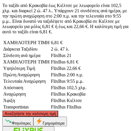
Το ταξίδι από Κρακοβία έως Κιέλτσε με λεωφορείο είναι 102,5
χλμ. και διαρκεί 2 ώ. 47 λ.. Υπάρχουν 21 συνδέσεις ανά ημέρα, με
την πρώτη αναχώρηση στο 2:00 π.μ. και την τελευταία στο 9:55
μ.μ.. Είναι δυνατό να ταξιδέψετε από Κρακοβία σε Κιέλτσε με
λεωφορείο για μόλις 6,81 € ή έως και 22,66 €. Η καλύτερη τιμή για
αυτό το ταξίδι είναι 6,81 €.
ΧΑΜΗΛΟΤΕΡΗ ΤΙΜΗ
6,81 €
Διάρκεια Ταξιδίου
2 ώ. 47 λ.
Σύνδεση ανά ημέρα
FlixBus
21
ΧΑΜΗΛΟΤΕΡΗ ΤΙΜΗ
FlixBus
6,81 €
Υψηλότερη Τιμή
FlixBus
22,66 €
Πρώτη Αναχώρηση
FlixBus
2:00 π.μ.
Τελευταία Αναχώρηση
FlixBus
9:55 μ.μ.
Απόσταση
FlixBus
102,5 χλμ.
Αναχώρηση
FlixBus
Κρακοβία
Άφιξη
FlixBus
Κιέλτσε
Transportistas
FlixBus
FlixBus
©
CARTO
, ©
OpenStreetMap
contributors
Αναζητήστε την καλύτερη τιμή
Kielce
Φτηνότερες
Γρηγορότερα