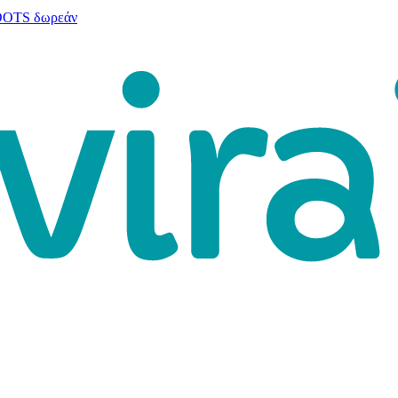
 DOTS δωρεάν