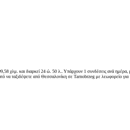
9,58 χλμ. και διαρκεί 24 ώ. 50 λ.. Υπάρχουν 1 συνδέσεις ανά ημέρα,
νατό να ταξιδέψετε από Θεσσαλονίκη σε Tarnobrzeg με λεωφορείο για 