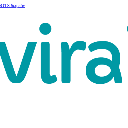
 DOTS δωρεάν