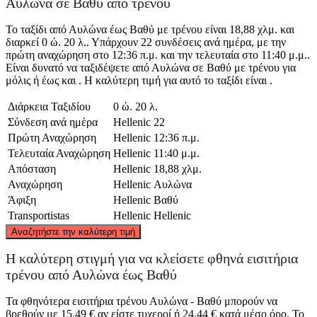
Αυλώνα σε Βαθύ από τρένου
Το ταξίδι από Αυλώνα έως Βαθύ με τρένου είναι 18,88 χλμ. και
διαρκεί 0 ώ. 20 λ.. Υπάρχουν 22 συνδέσεις ανά ημέρα, με την
πρώτη αναχώρηση στο 12:36 π.μ. και την τελευταία στο 11:40 μ.μ..
Είναι δυνατό να ταξιδέψετε από Αυλώνα σε Βαθύ με τρένου για
μόλις ή έως και . Η καλύτερη τιμή για αυτό το ταξίδι είναι .
Διάρκεια Ταξιδίου
0 ώ. 20 λ.
Σύνδεση ανά ημέρα
Hellenic
22
Πρώτη Αναχώρηση
Hellenic
12:36 π.μ.
Τελευταία Αναχώρηση
Hellenic
11:40 μ.μ.
Απόσταση
Hellenic
18,88 χλμ.
Αναχώρηση
Hellenic
Αυλώνα
Άφιξη
Hellenic
Βαθύ
Transportistas
Hellenic
Hellenic
©
CARTO
, ©
OpenStreetMap
contributors
Αναζητήστε την καλύτερη τιμή
Vathy
Η καλύτερη στιγμή για να κλείσετε φθηνά εισιτήρια
τρένου από Αυλώνα έως Βαθύ
Τα φθηνότερα εισιτήρια τρένου Αυλώνα - Βαθύ μπορούν να
βρεθούν με 15,49 € αν είστε τυχεροί ή 24,44 € κατά μέσο όρο. Το