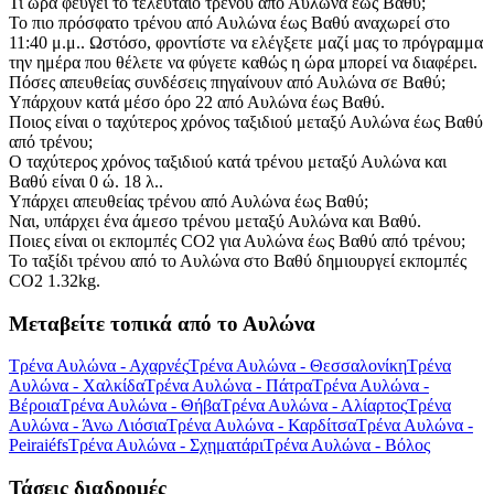
Τι ώρα φεύγει το τελευταίο τρένου από Αυλώνα έως Βαθύ;
Το πιο πρόσφατο τρένου από Αυλώνα έως Βαθύ αναχωρεί στο
11:40 μ.μ.. Ωστόσο, φροντίστε να ελέγξετε μαζί μας το πρόγραμμα
την ημέρα που θέλετε να φύγετε καθώς η ώρα μπορεί να διαφέρει.
Πόσες απευθείας συνδέσεις πηγαίνουν από Αυλώνα σε Βαθύ;
Υπάρχουν κατά μέσο όρο 22 από Αυλώνα έως Βαθύ.
Ποιος είναι ο ταχύτερος χρόνος ταξιδιού μεταξύ Αυλώνα έως Βαθύ
από τρένου;
Ο ταχύτερος χρόνος ταξιδιού κατά τρένου μεταξύ Αυλώνα και
Βαθύ είναι 0 ώ. 18 λ..
Υπάρχει απευθείας τρένου από Αυλώνα έως Βαθύ;
Ναι, υπάρχει ένα άμεσο τρένου μεταξύ Αυλώνα και Βαθύ.
Ποιες είναι οι εκπομπές CO2 για Αυλώνα έως Βαθύ από τρένου;
Το ταξίδι τρένου από το Αυλώνα στο Βαθύ δημιουργεί εκπομπές
CO2 1.32kg.
Μεταβείτε τοπικά από το Αυλώνα
Τρένα Αυλώνα - Αχαρνές
Τρένα Αυλώνα - Θεσσαλονίκη
Τρένα
Αυλώνα - Χαλκίδα
Τρένα Αυλώνα - Πάτρα
Τρένα Αυλώνα -
Βέροια
Τρένα Αυλώνα - Θήβα
Τρένα Αυλώνα - Αλίαρτος
Τρένα
Αυλώνα - Άνω Λιόσια
Τρένα Αυλώνα - Καρδίτσα
Τρένα Αυλώνα -
Peiraiéfs
Τρένα Αυλώνα - Σχηματάρι
Τρένα Αυλώνα - Βόλος
Τάσεις διαδρομές