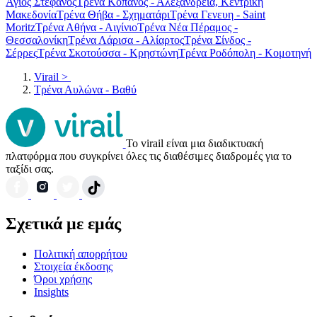
Άγιος Στέφανος
Τρένα Κοπανός - Αλεξάνδρεια, Κεντρική
Μακεδονία
Τρένα Θήβα - Σχηματάρι
Τρένα Γενευη - Saint
Moritz
Τρένα Αθήνα - Αιγίνιο
Τρένα Νέα Πέραμος -
Θεσσαλονίκη
Τρένα Λάρισα - Αλίαρτος
Τρένα Σίνδος -
Σέρρες
Τρένα Σκοτούσσα - Κρηστώνη
Τρένα Ροδόπολη - Κομοτηνή
Virail
>
Τρένα Αυλώνα - Βαθύ
Το virail είναι μια διαδικτυακή
πλατφόρμα που συγκρίνει όλες τις διαθέσιμες διαδρομές για το
ταξίδι σας.
Σχετικά με εμάς
Πολιτική απορρήτου
Στοιχεία έκδοσης
Όροι χρήσης
Insights