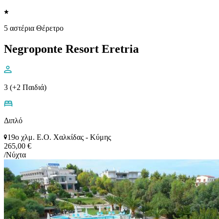
5 αστέρια Θέρετρο
Negroponte Resort Eretria
3 (+2 Παιδιά)
Διπλό
19ο χλμ. Ε.Ο. Χαλκίδας - Κύμης
265,00 €
/Νύχτα