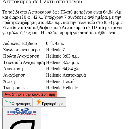
Λεπτοκαρυά σε Πλατύ από τρένου
Το ταξίδι από Λεπτοκαρυά έως Πλατύ με τρένου είναι 64,84 χλμ.
και διαρκεί 0 ώ. 42 λ.. Υπάρχουν 7 συνδέσεις ανά ημέρα, με την
πρώτη αναχώρηση στο 3:03 π.μ. και την τελευταία στο 8:53 μ.μ..
Είναι δυνατό να ταξιδέψετε από Λεπτοκαρυά σε Πλατύ με τρένου
για μόλις ή έως και . Η καλύτερη τιμή για αυτό το ταξίδι είναι .
Διάρκεια Ταξιδίου
0 ώ. 42 λ.
Σύνδεση ανά ημέρα
Hellenic
7
Πρώτη Αναχώρηση
Hellenic
3:03 π.μ.
Τελευταία Αναχώρηση
Hellenic
8:53 μ.μ.
Απόσταση
Hellenic
64,84 χλμ.
Αναχώρηση
Hellenic
Λεπτοκαρυά
Άφιξη
Hellenic
Πλατύ
Transportistas
Hellenic
Hellenic
©
CARTO
, ©
OpenStreetMap
contributors
Αναζητήστε την καλύτερη τιμή
Platy
Φτηνότερες
Γρηγορότερα