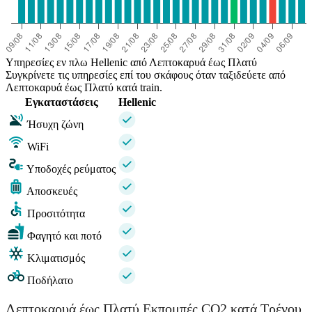
Υπηρεσίες εν πλω Hellenic από Λεπτοκαρυά έως Πλατύ
Συγκρίνετε τις υπηρεσίες επί του σκάφους όταν ταξιδεύετε από
Λεπτοκαρυά έως Πλατύ κατά train.
Εγκαταστάσεις
Hellenic
Ήσυχη ζώνη
WiFi
Υποδοχές ρεύματος
Αποσκευές
Προσιτότητα
Φαγητό και ποτό
Κλιματισμός
Ποδήλατο
Λεπτοκαρυά έως Πλατύ Εκπομπές CO2 κατά Τρένου