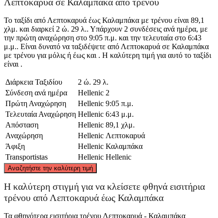
Λεπτοκαρυά σε Καλαμπάκα από τρένου
Το ταξίδι από Λεπτοκαρυά έως Καλαμπάκα με τρένου είναι 89,1
χλμ. και διαρκεί 2 ώ. 29 λ.. Υπάρχουν 2 συνδέσεις ανά ημέρα, με
την πρώτη αναχώρηση στο 9:05 π.μ. και την τελευταία στο 6:43
μ.μ.. Είναι δυνατό να ταξιδέψετε από Λεπτοκαρυά σε Καλαμπάκα
με τρένου για μόλις ή έως και . Η καλύτερη τιμή για αυτό το ταξίδι
είναι .
Διάρκεια Ταξιδίου
2 ώ. 29 λ.
Σύνδεση ανά ημέρα
Hellenic
2
Πρώτη Αναχώρηση
Hellenic
9:05 π.μ.
Τελευταία Αναχώρηση
Hellenic
6:43 μ.μ.
Απόσταση
Hellenic
89,1 χλμ.
Αναχώρηση
Hellenic
Λεπτοκαρυά
Άφιξη
Hellenic
Καλαμπάκα
Transportistas
Hellenic
Hellenic
©
CARTO
, ©
OpenStreetMap
contributors
Αναζητήστε την καλύτερη τιμή
Η καλύτερη στιγμή για να κλείσετε φθηνά εισιτήρια
Leptokarya
τρένου από Λεπτοκαρυά έως Καλαμπάκα
Τα φθηνότερα εισιτήρια τρένου Λεπτοκαρυά - Καλαμπάκα