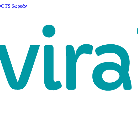
 DOTS δωρεάν