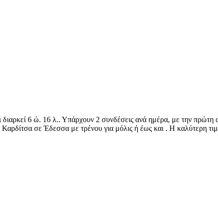
ι διαρκεί 6 ώ. 16 λ.. Υπάρχουν 2 συνδέσεις ανά ημέρα, με την πρώτη
πό Καρδίτσα σε Έδεσσα με τρένου για μόλις ή έως και . Η καλύτερη τιμή