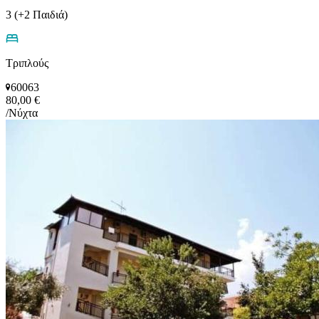
3 (+2 Παιδιά)
Τριπλούς
60063
80,00 €
/Νύχτα