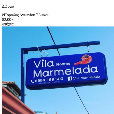
Δίδυμο
Πάροδος Αντωνίου Σβώκου
82,00 €
/Νύχτα