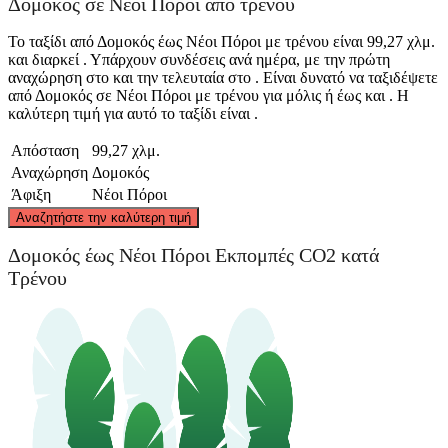
Δομοκός σε Νέοι Πόροι από τρένου
Το ταξίδι από Δομοκός έως Νέοι Πόροι με τρένου είναι 99,27 χλμ.
και διαρκεί . Υπάρχουν συνδέσεις ανά ημέρα, με την πρώτη
αναχώρηση στο και την τελευταία στο . Είναι δυνατό να ταξιδέψετε
από Δομοκός σε Νέοι Πόροι με τρένου για μόλις ή έως και . Η
καλύτερη τιμή για αυτό το ταξίδι είναι .
Απόσταση
99,27 χλμ.
Αναχώρηση
Δομοκός
Άφιξη
Νέοι Πόροι
©
CARTO
, ©
OpenStreetMap
contributors
Αναζητήστε την καλύτερη τιμή
Nei Pori
Δομοκός έως Νέοι Πόροι Εκπομπές CO2 κατά
Τρένου
Domokos