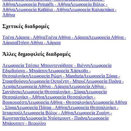
Αθήνα
Λεωφορεία Peiraiéfs - Αθήνα
Λεωφορεία Βόλος -
Αθήνα
Λεωφορεία Καβάλα - Αθήνα
Λεωφορεία Καλαμπάκα -
Αθήνα
Σχετικές διαδρομές
Τρένα Λάρισα - Αθήνα
Τρένα Αθήνα - Λάρισα
Λεωφορεία Αθήνα -
Λάρισα
Πτήση Αθήνα - Λάρισα
Άλλες δημοφιλείς διαδρομές
Λεωφορεία Τσέσκε Μπουντεγιόβιτσε - Βιέννη
Λεωφορεία
Εδιμβούργο - Μπράιτον
Λεωφορεία Χάσκοβο -
Θεσσαλονίκη
Λεωφορεία Ρώμη - Manduria
Λεωφορεία Σόφια -
Στρασβούργο
Λεωφορεία Ουτρέχτη - Μπρυζ
Λεωφορεία Πράγα -
Λειψία
Λεωφορεία Αθήνα - Λάρισα
Λεωφορεία Αθήνα -
Σαντάνσκι
Λεωφορεία Θεσσαλονίκη - Σόφια
Λεωφορεία
Θεσσαλονίκη - Αθήνα
Λεωφορεία Θεσσαλονίκη -
Βουκουρέστι
Λεωφορεία Αθήνα - Θεσσαλονίκη
Λεωφορεία Αθήνα
- Σόφια
Λεωφορεία Πάτρα - Αθήνα
Λεωφορεία Θεσσαλονίκη -
Ισταμπούλ
Λεωφορεία Βόλος - Αθήνα
Λεωφορεία Ζυρίχη -
Κωνσταντία
Λεωφορεία Ντόρτμουντ - Πράγα
Λεωφορεία
Μπάουτσεν - Βερολίνο