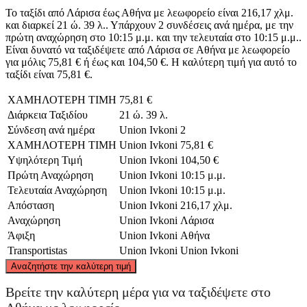
Το ταξίδι από Λάρισα έως Αθήνα με λεωφορείο είναι 216,17 χλμ.
και διαρκεί 21 ώ. 39 λ.. Υπάρχουν 2 συνδέσεις ανά ημέρα, με την
πρώτη αναχώρηση στο 10:15 μ.μ. και την τελευταία στο 10:15 μ.μ..
Είναι δυνατό να ταξιδέψετε από Λάρισα σε Αθήνα με λεωφορείο
για μόλις 75,81 € ή έως και 104,50 €. Η καλύτερη τιμή για αυτό το
ταξίδι είναι 75,81 €.
ΧΑΜΗΛΟΤΕΡΗ ΤΙΜΗ
75,81 €
Διάρκεια Ταξιδίου
21 ώ. 39 λ.
Σύνδεση ανά ημέρα
Union Ivkoni
2
ΧΑΜΗΛΟΤΕΡΗ ΤΙΜΗ
Union Ivkoni
75,81 €
Υψηλότερη Τιμή
Union Ivkoni
104,50 €
Πρώτη Αναχώρηση
Union Ivkoni
10:15 μ.μ.
Τελευταία Αναχώρηση
Union Ivkoni
10:15 μ.μ.
Απόσταση
Union Ivkoni
216,17 χλμ.
Αναχώρηση
Union Ivkoni
Λάρισα
Άφιξη
Union Ivkoni
Αθήνα
Transportistas
Union Ivkoni
Union Ivkoni
©
CARTO
, ©
OpenStreetMap
contributors
Αναζητήστε την καλύτερη τιμή
Larissa
Βρείτε την καλύτερη μέρα για να ταξιδέψετε στο