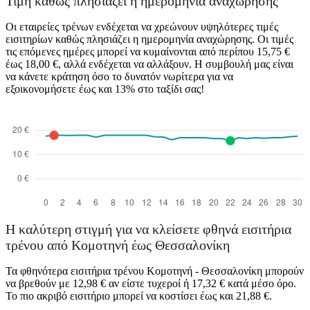
Τιμή καθώς πλησιάζει η ημερομηνία αναχώρησης
Οι εταιρείες τρένων ενδέχεται να χρεώνουν υψηλότερες τιμές
Komotini
εισιτηρίων καθώς πλησιάζει η ημερομηνία αναχώρησης. Οι τιμές
τις επόμενες ημέρες μπορεί να κυμαίνονται από περίπου 15,75 €
έως 18,00 €, αλλά ενδέχεται να αλλάξουν. Η συμβουλή μας είναι
να κάνετε κράτηση όσο το δυνατόν νωρίτερα για να
εξοικονομήσετε έως και 13% στο ταξίδι σας!
Thessaloniki
Η καλύτερη στιγμή για να κλείσετε φθηνά εισιτήρια
τρένου από Κομοτηνή έως Θεσσαλονίκη
Τα φθηνότερα εισιτήρια τρένου Κομοτηνή - Θεσσαλονίκη μπορούν
να βρεθούν με 12,98 € αν είστε τυχεροί ή 17,32 € κατά μέσο όρο.
Το πιο ακριβό εισιτήριο μπορεί να κοστίσει έως και 21,88 €.