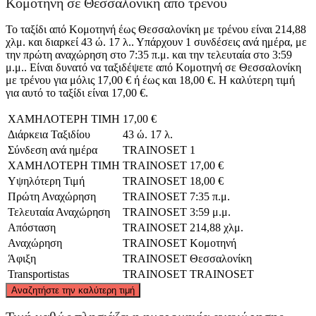
Κομοτηνή σε Θεσσαλονίκη από τρένου
Το ταξίδι από Κομοτηνή έως Θεσσαλονίκη με τρένου είναι 214,88
χλμ. και διαρκεί 43 ώ. 17 λ.. Υπάρχουν 1 συνδέσεις ανά ημέρα, με
την πρώτη αναχώρηση στο 7:35 π.μ. και την τελευταία στο 3:59
μ.μ.. Είναι δυνατό να ταξιδέψετε από Κομοτηνή σε Θεσσαλονίκη
με τρένου για μόλις 17,00 € ή έως και 18,00 €. Η καλύτερη τιμή
για αυτό το ταξίδι είναι 17,00 €.
ΧΑΜΗΛΟΤΕΡΗ ΤΙΜΗ
17,00 €
Διάρκεια Ταξιδίου
43 ώ. 17 λ.
Σύνδεση ανά ημέρα
TRAINOSET
1
ΧΑΜΗΛΟΤΕΡΗ ΤΙΜΗ
TRAINOSET
17,00 €
Υψηλότερη Τιμή
TRAINOSET
18,00 €
Πρώτη Αναχώρηση
TRAINOSET
7:35 π.μ.
Τελευταία Αναχώρηση
TRAINOSET
3:59 μ.μ.
Απόσταση
TRAINOSET
214,88 χλμ.
Αναχώρηση
TRAINOSET
Κομοτηνή
Άφιξη
TRAINOSET
Θεσσαλονίκη
Transportistas
TRAINOSET
TRAINOSET
©
CARTO
, ©
OpenStreetMap
contributors
Αναζητήστε την καλύτερη τιμή