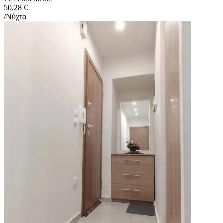
50,28 €
/Νύχτα