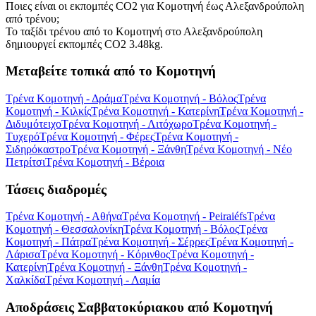
Ποιες είναι οι εκπομπές CO2 για Κομοτηνή έως Αλεξανδρούπολη
από τρένου;
Το ταξίδι τρένου από το Κομοτηνή στο Αλεξανδρούπολη
δημιουργεί εκπομπές CO2 3.48kg.
Μεταβείτε τοπικά από το Κομοτηνή
Τρένα Κομοτηνή - Δράμα
Τρένα Κομοτηνή - Βόλος
Τρένα
Κομοτηνή - Κιλκίς
Τρένα Κομοτηνή - Κατερίνη
Τρένα Κομοτηνή -
Διδυμότειχο
Τρένα Κομοτηνή - Λιτόχωρο
Τρένα Κομοτηνή -
Τυχερό
Τρένα Κομοτηνή - Φέρες
Τρένα Κομοτηνή -
Σιδηρόκαστρο
Τρένα Κομοτηνή - Ξάνθη
Τρένα Κομοτηνή - Νέο
Πετρίτσι
Τρένα Κομοτηνή - Βέροια
Τάσεις διαδρομές
Τρένα Κομοτηνή - Αθήνα
Τρένα Κομοτηνή - Peiraiéfs
Τρένα
Κομοτηνή - Θεσσαλονίκη
Τρένα Κομοτηνή - Βόλος
Τρένα
Κομοτηνή - Πάτρα
Τρένα Κομοτηνή - Σέρρες
Τρένα Κομοτηνή -
Λάρισα
Τρένα Κομοτηνή - Κόρινθος
Τρένα Κομοτηνή -
Κατερίνη
Τρένα Κομοτηνή - Ξάνθη
Τρένα Κομοτηνή -
Χαλκίδα
Τρένα Κομοτηνή - Λαμία
Αποδράσεις Σαββατοκύριακου από Κομοτηνή