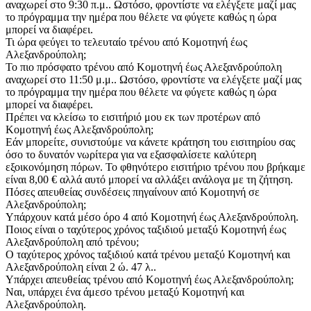
αναχωρεί στο 9:30 π.μ.. Ωστόσο, φροντίστε να ελέγξετε μαζί μας
το πρόγραμμα την ημέρα που θέλετε να φύγετε καθώς η ώρα
μπορεί να διαφέρει.
Τι ώρα φεύγει το τελευταίο τρένου από Κομοτηνή έως
Αλεξανδρούπολη;
Το πιο πρόσφατο τρένου από Κομοτηνή έως Αλεξανδρούπολη
αναχωρεί στο 11:50 μ.μ.. Ωστόσο, φροντίστε να ελέγξετε μαζί μας
το πρόγραμμα την ημέρα που θέλετε να φύγετε καθώς η ώρα
μπορεί να διαφέρει.
Πρέπει να κλείσω το εισιτήριό μου εκ των προτέρων από
Κομοτηνή έως Αλεξανδρούπολη;
Εάν μπορείτε, συνιστούμε να κάνετε κράτηση του εισιτηρίου σας
όσο το δυνατόν νωρίτερα για να εξασφαλίσετε καλύτερη
εξοικονόμηση πόρων. Το φθηνότερο εισιτήριο τρένου που βρήκαμε
είναι 8,00 € αλλά αυτό μπορεί να αλλάξει ανάλογα με τη ζήτηση.
Πόσες απευθείας συνδέσεις πηγαίνουν από Κομοτηνή σε
Αλεξανδρούπολη;
Υπάρχουν κατά μέσο όρο 4 από Κομοτηνή έως Αλεξανδρούπολη.
Ποιος είναι ο ταχύτερος χρόνος ταξιδιού μεταξύ Κομοτηνή έως
Αλεξανδρούπολη από τρένου;
Ο ταχύτερος χρόνος ταξιδιού κατά τρένου μεταξύ Κομοτηνή και
Αλεξανδρούπολη είναι 2 ώ. 47 λ..
Υπάρχει απευθείας τρένου από Κομοτηνή έως Αλεξανδρούπολη;
Ναι, υπάρχει ένα άμεσο τρένου μεταξύ Κομοτηνή και
Αλεξανδρούπολη.