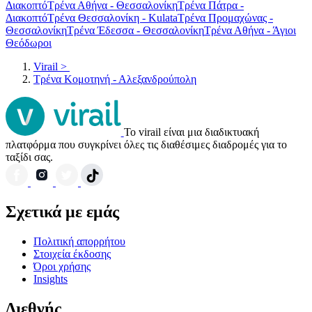
Διακοπτό
Τρένα Αθήνα - Θεσσαλονίκη
Τρένα Πάτρα -
Διακοπτό
Τρένα Θεσσαλονίκη - Kulata
Τρένα Προμαχώνας -
Θεσσαλονίκη
Τρένα Έδεσσα - Θεσσαλονίκη
Τρένα Αθήνα - Άγιοι
Θεόδωροι
Virail
>
Τρένα Κομοτηνή - Αλεξανδρούπολη
Το virail είναι μια διαδικτυακή
πλατφόρμα που συγκρίνει όλες τις διαθέσιμες διαδρομές για το
ταξίδι σας.
Σχετικά με εμάς
Πολιτική απορρήτου
Στοιχεία έκδοσης
Όροι χρήσης
Insights
Διεθνής