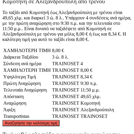
Κομοτηνή σε Αλεξανδρούπολη από τρένου
Το ταξίδι από Κομοτηνή έως Αλεξανδρούπολη με τρένου είναι
49,65 χλμ. και διαρκεί 3 ώ. 8 λ.. Υπάρχουν 4 συνδέσεις ανά ημέρα,
με την πρώτη αναχώρηση στο 9:30 π.μ. και την τελευταία στο
11:50 μ.μ.. Είναι δυνατό να ταξιδέψετε από Κομοτηνή σε
Αλεξανδρούπολη με τρένου για μόλις 8,00 € ή έως και 8,34 €. Η
καλύτερη τιμή για αυτό το ταξίδι είναι 8,00 €.
ΧΑΜΗΛΟΤΕΡΗ ΤΙΜΗ
8,00 €
Διάρκεια Ταξιδίου
3 ώ. 8 λ.
Σύνδεση ανά ημέρα
TRAINOSET
4
ΧΑΜΗΛΟΤΕΡΗ ΤΙΜΗ
TRAINOSET
8,00 €
Υψηλότερη Τιμή
TRAINOSET
8,34 €
Πρώτη Αναχώρηση
TRAINOSET
9:30 π.μ.
Τελευταία Αναχώρηση
TRAINOSET
11:50 μ.μ.
Απόσταση
TRAINOSET
49,65 χλμ.
Αναχώρηση
TRAINOSET
Κομοτηνή
Άφιξη
TRAINOSET
Αλεξανδρούπολη
Transportistas
TRAINOSET
TRAINOSET
©
CARTO
, ©
OpenStreetMap
contributors
Αναζητήστε την καλύτερη τιμή
Komotini