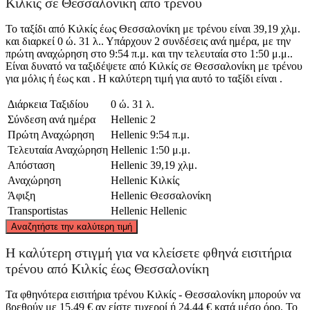
Κιλκίς σε Θεσσαλονίκη από τρένου
Το ταξίδι από Κιλκίς έως Θεσσαλονίκη με τρένου είναι 39,19 χλμ.
και διαρκεί 0 ώ. 31 λ.. Υπάρχουν 2 συνδέσεις ανά ημέρα, με την
πρώτη αναχώρηση στο 9:54 π.μ. και την τελευταία στο 1:50 μ.μ..
Είναι δυνατό να ταξιδέψετε από Κιλκίς σε Θεσσαλονίκη με τρένου
για μόλις ή έως και . Η καλύτερη τιμή για αυτό το ταξίδι είναι .
Διάρκεια Ταξιδίου
0 ώ. 31 λ.
Σύνδεση ανά ημέρα
Hellenic
2
Πρώτη Αναχώρηση
Hellenic
9:54 π.μ.
Τελευταία Αναχώρηση
Hellenic
1:50 μ.μ.
Απόσταση
Hellenic
39,19 χλμ.
Αναχώρηση
Hellenic
Κιλκίς
Άφιξη
Hellenic
Θεσσαλονίκη
Transportistas
Hellenic
Hellenic
©
CARTO
, ©
OpenStreetMap
contributors
Αναζητήστε την καλύτερη τιμή
Kilkis
Η καλύτερη στιγμή για να κλείσετε φθηνά εισιτήρια
τρένου από Κιλκίς έως Θεσσαλονίκη
Τα φθηνότερα εισιτήρια τρένου Κιλκίς - Θεσσαλονίκη μπορούν να
βρεθούν με 15,49 € αν είστε τυχεροί ή 24,44 € κατά μέσο όρο. Το