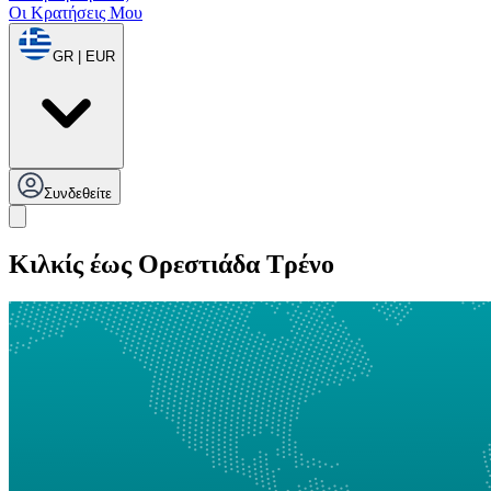
Οι Κρατήσεις Μου
GR | EUR
Συνδεθείτε
Κιλκίς έως Ορεστιάδα Τρένο