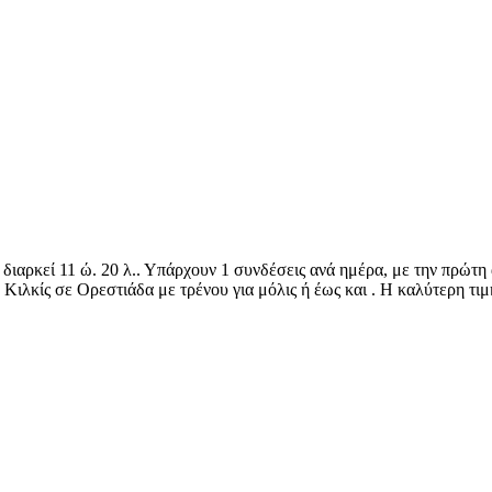
ι διαρκεί 11 ώ. 20 λ.. Υπάρχουν 1 συνδέσεις ανά ημέρα, με την πρώτ
ό Κιλκίς σε Ορεστιάδα με τρένου για μόλις ή έως και . Η καλύτερη τιμή