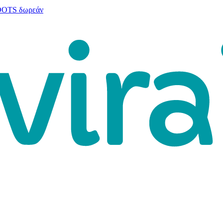
 DOTS δωρεάν