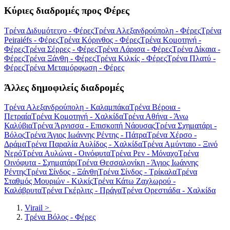
Κύριες διαδρομές προς Φέρες
Τρένα Διδυμότειχο - Φέρες
Τρένα Αλεξανδρούπολη - Φέρες
Τρένα
Peiraiéfs - Φέρες
Τρένα Κόρινθος - Φέρες
Τρένα Κομοτηνή -
Φέρες
Τρένα Σέρρες - Φέρες
Τρένα Λάρισα - Φέρες
Τρένα Δίκαια -
Φέρες
Τρένα Ξάνθη - Φέρες
Τρένα Κιλκίς - Φέρες
Τρένα Πλατύ -
Φέρες
Τρένα Μεταμόρφωση - Φέρες
Άλλες δημοφιλείς διαδρομές
Τρένα Αλεξανδρούπολη - Καλαμπάκα
Τρένα Βέροια -
Πετραία
Τρένα Κομοτηνή - Χαλκίδα
Τρένα Αθήνα - Άνω
Καλύβια
Τρένα Άρνισσα - Επισκοπή Νάουσας
Τρένα Σχηματάρι -
Βόλος
Τρένα Άγιος Ιωάννης Ρέντης - Πάτρα
Τρένα Χέρσο -
Δράμα
Τρένα Παραλία Αυλίδος - Χαλκίδα
Τρένα Αμύνταιο - Ξινό
Νερό
Τρένα Αυλώνα - Οινόφυτα
Τρένα Ρεν - Μόναχο
Τρένα
Οινόφυτα - Σχηματάρι
Τρένα Θεσσαλονίκη - Άγιος Ιωάννης
Ρέντης
Τρένα Σίνδος - Ξάνθη
Τρένα Σίνδος - Τρίκαλα
Τρένα
Σταθμός Μουριών - Κιλκίς
Τρένα Κάτω Ζαχλωρού -
Καλάβρυτα
Τρένα Γκέρλιτς - Πράγα
Τρένα Ορεστιάδα - Χαλκίδα
Virail
>
Τρένα Βόλος - Φέρες