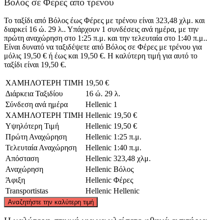
Βόλος σε Φέρες από τρένου
Το ταξίδι από Βόλος έως Φέρες με τρένου είναι 323,48 χλμ. και
διαρκεί 16 ώ. 29 λ.. Υπάρχουν 1 συνδέσεις ανά ημέρα, με την
πρώτη αναχώρηση στο 1:25 π.μ. και την τελευταία στο 1:40 π.μ..
Είναι δυνατό να ταξιδέψετε από Βόλος σε Φέρες με τρένου για
μόλις 19,50 € ή έως και 19,50 €. Η καλύτερη τιμή για αυτό το
ταξίδι είναι 19,50 €.
ΧΑΜΗΛΟΤΕΡΗ ΤΙΜΗ
19,50 €
Διάρκεια Ταξιδίου
16 ώ. 29 λ.
Σύνδεση ανά ημέρα
Hellenic
1
ΧΑΜΗΛΟΤΕΡΗ ΤΙΜΗ
Hellenic
19,50 €
Υψηλότερη Τιμή
Hellenic
19,50 €
Πρώτη Αναχώρηση
Hellenic
1:25 π.μ.
Τελευταία Αναχώρηση
Hellenic
1:40 π.μ.
Απόσταση
Hellenic
323,48 χλμ.
Αναχώρηση
Hellenic
Βόλος
Άφιξη
Hellenic
Φέρες
Transportistas
Hellenic
Hellenic
©
CARTO
, ©
OpenStreetMap
contributors
Αναζητήστε την καλύτερη τιμή
Feres