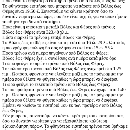
Ποιο είναι το φθηνότερο εισιτήριο τρένου από Βόλος προς Φέρες;
Το φθηνότερο εισιτήριο που μπορείτε να πάρετε από Βόλος έως
Φέρες είναι 19,50 €. Συνιστούμε να κάνετε κράτηση όσο το
δυνατόν νωρίτερα και ώρες που δεν είναι αιχμής για να αποκτήσετε
το φθηνότερο δυνατό εισιτήριο.
Ποια είναι η απόσταση μεταξύ Βόλος και Φέρες από τρένου;
Βόλος έως Φέρες είναι 323,48 χλμ..
Πόσο διαρκεί το τρένου μεταξύ Βόλος και Φέρες;
Το Βόλος έως το Φέρες είναι κατά μέσο όρο 16 ώ. 29 λ.. Ωστόσο,
η πιο γρήγορη επιλογή θα σας οδηγήσει εκεί στο 15 ώ. 55 λ..
Πόσα τρένου ανά ημέρα πηγαίνουν από Βόλος σε Φέρες;
Βόλος έως Φέρες έχει 1 συνδέσεις ανά ημέρα κατά μέσο όρο.
Τι ώρα φεύγει το πρώτο τρένου από Βόλος έως Φέρες;
Το παλαιότερο τρένου από Βόλος έως Φέρες αναχωρεί στο 1:25
π.μ.. Ωστόσο, φροντίστε να ελέγξετε μαζί μας το πρόγραμμα την
ημέρα που θέλετε να φύγετε καθώς η ώρα μπορεί να διαφέρει.
Τι ώρα φεύγει το τελευταίο τρένου από Βόλος έως Φέρες;
Το πιο πρόσφατο τρένου από Βόλος έως Φέρες αναχωρεί στο 1:40
π.μ.. Ωστόσο, φροντίστε να ελέγξετε μαζί μας το πρόγραμμα την
ημέρα που θέλετε να φύγετε καθώς η ώρα μπορεί να διαφέρει.
Πρέπει να κλείσω το εισιτήριό μου εκ των προτέρων από Βόλος
έως Φέρες;
Εάν μπορείτε, συνιστούμε να κάνετε κράτηση του εισιτηρίου σας
όσο το δυνατόν νωρίτερα για να εξασφαλίσετε καλύτερη
εξοικονόμηση πόρων. Το φθηνότερο εισιτήριο τρένου που βρήκαμε