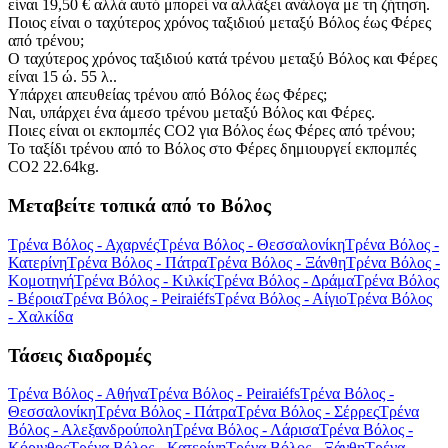
είναι 19,50 € αλλά αυτό μπορεί να αλλάξει ανάλογα με τη ζήτηση.
Ποιος είναι ο ταχύτερος χρόνος ταξιδιού μεταξύ Βόλος έως Φέρες
από τρένου;
Ο ταχύτερος χρόνος ταξιδιού κατά τρένου μεταξύ Βόλος και Φέρες
είναι 15 ώ. 55 λ..
Υπάρχει απευθείας τρένου από Βόλος έως Φέρες;
Ναι, υπάρχει ένα άμεσο τρένου μεταξύ Βόλος και Φέρες.
Ποιες είναι οι εκπομπές CO2 για Βόλος έως Φέρες από τρένου;
Το ταξίδι τρένου από το Βόλος στο Φέρες δημιουργεί εκπομπές
CO2 22.64kg.
Μεταβείτε τοπικά από το Βόλος
Τρένα Βόλος - Αχαρνές
Τρένα Βόλος - Θεσσαλονίκη
Τρένα Βόλος -
Κατερίνη
Τρένα Βόλος - Πάτρα
Τρένα Βόλος - Ξάνθη
Τρένα Βόλος -
Κομοτηνή
Τρένα Βόλος - Κιλκίς
Τρένα Βόλος - Δράμα
Τρένα Βόλος
- Βέροια
Τρένα Βόλος - Peiraiéfs
Τρένα Βόλος - Αίγιο
Τρένα Βόλος
- Χαλκίδα
Τάσεις διαδρομές
Τρένα Βόλος - Αθήνα
Τρένα Βόλος - Peiraiéfs
Τρένα Βόλος -
Θεσσαλονίκη
Τρένα Βόλος - Πάτρα
Τρένα Βόλος - Σέρρες
Τρένα
Βόλος - Αλεξανδρούπολη
Τρένα Βόλος - Λάρισα
Τρένα Βόλος -
Κόρινθος
Τρένα Βόλος - Κατερίνη
Τρένα Βόλος - Ξάνθη
Τρένα