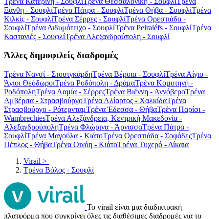
Τρένα Κατερίνη - Σουφλί
Τρένα Θεσσαλονίκη - Σουφλί
Τρένα
Ξάνθη - Σουφλί
Τρένα Πάτρα - Σουφλί
Τρένα Θήβα - Σουφλί
Τρένα
Κιλκίς - Σουφλί
Τρένα Σέρρες - Σουφλί
Τρένα Ορεστιάδα -
Σουφλί
Τρένα Διδυμότειχο - Σουφλί
Τρένα Peiraiéfs - Σουφλί
Τρένα
Καστανιές - Σουφλί
Τρένα Αλεξανδρούπολη - Σουφλί
Άλλες δημοφιλείς διαδρομές
Τρένα Νανσί - Στουτγκάρδη
Τρένα Βέροια - Σουφλί
Τρένα Αίγιο -
Άγιοι Θεόδωροι
Τρένα Ροδόπολη - Δράμα
Τρένα Κομοτηνή -
Ροδόπολη
Τρένα Λαμία - Σέρρες
Τρένα Βιέννη - Αννόβερο
Τρένα
Αμβέρσα - Στρασβούργο
Τρένα Αλίαρτος - Χαλκίδα
Τρένα
Στρασβούργο - Ρότερνταμ
Τρένα Έδεσσα - Θήβα
Τρένα Παρίσι -
Wambrechies
Τρένα Αλεξάνδρεια, Κεντρική Μακεδονία -
Αλεξανδρούπολη
Τρένα Φλώρινα - Άρνισσα
Τρένα Πάτρα -
Σουφλί
Τρένα Μαγούλα - Κιάτο
Τρένα Ορεστιάδα - Σοφάδες
Τρένα
Πέπλος - Θήβα
Τρένα Οινόη - Κιάτο
Τρένα Τυχερό - Δίκαια
Virail
>
Τρένα Βόλος - Σουφλί
Το virail είναι μια διαδικτυακή
πλατφόρμα που συγκρίνει όλες τις διαθέσιμες διαδρομές για το