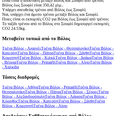
Ποια είναι η απόσταση μεταξύ Βόλος και Σουφλί από τρένου;
Βόλος έως Σουφλί είναι 350,42 χλμ..
Υπάρχει απευθείας τρένου από Βόλος έως Σουφλί;
Ναι, υπάρχει ένα άμεσο τρένου μεταξύ Βόλος και Σουφλί.
Ποιες είναι οι εκπομπές CO2 για Βόλος έως Σουφλί από τρένου;
Το ταξίδι τρένου από το Βόλος στο Σουφλί δημιουργεί εκπομπές
CO2 24.53kg.
Μεταβείτε τοπικά από το Βόλος
Τρένα Βόλος - Αχαρνές
Τρένα Βόλος - Θεσσαλονίκη
Τρένα Βόλος -
Κατερίνη
Τρένα Βόλος - Πάτρα
Τρένα Βόλος - Ξάνθη
Τρένα Βόλος -
Κομοτηνή
Τρένα Βόλος - Κιλκίς
Τρένα Βόλος - Δράμα
Τρένα Βόλος
- Βέροια
Τρένα Βόλος - Peiraiéfs
Τρένα Βόλος - Αίγιο
Τρένα Βόλος
- Χαλκίδα
Τάσεις διαδρομές
Τρένα Βόλος - Αθήνα
Τρένα Βόλος - Peiraiéfs
Τρένα Βόλος -
Θεσσαλονίκη
Τρένα Βόλος - Πάτρα
Τρένα Βόλος - Σέρρες
Τρένα
Βόλος - Αλεξανδρούπολη
Τρένα Βόλος - Λάρισα
Τρένα Βόλος -
Κόρινθος
Τρένα Βόλος - Κατερίνη
Τρένα Βόλος - Ξάνθη
Τρένα
Βόλος - Κομοτηνή
Τρένα Βόλος - Αίγιο
Αποδράσεις Σαββατοκύριακου από Βόλος