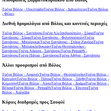
Τρένα Βόλος - Ορεστιάδα
Τρένα Βόλος - Διδυμότειχο
Τρένα Βόλος
- Φέρες
Διεθνή δρομολόγια από Βόλος και κοντινές περιοχές
Τρένα Βόλος - Σαντάνσκι
Τρένα Αλεξανδρούπολη - Σόφια
Τρένα
Σαντάνσκι - Σόφια
Τρένα Σαντάνσκι - Φιλιππούπολη
Τρένα
Σαντάνσκι - Μπούργκας
Τρένα Σαντάνσκι - Στάρα Ζαγόρα
Τρένα
Σαντάνσκι - Μπλαγκόεβγκραντ
Τρένα Θεσσαλονίκη -
Σαντάνσκι
Τρένα Λάρισα - Σαντάνσκι
Τρένα Peiraiéfs -
Σαντάνσκι
Τρένα Πάτρα - Σαντάνσκι
Τρένα Αθήνα - Σαντάνσκι
Άλλοι προορισμοί από Βόλος
Τρένα Βόλος - Αχαρνές
Τρένα Βόλος - Θεσσαλονίκη
Τρένα Βόλος -
Κατερίνη
Τρένα Βόλος - Πάτρα
Τρένα Βόλος - Ξάνθη
Τρένα Βόλος -
Κομοτηνή
Τρένα Βόλος - Αίγιο
Τρένα Βόλος - Δράμα
Τρένα Βόλος -
Βέροια
Τρένα Βόλος - Peiraiéfs
Τρένα Βόλος - Έδεσσα
Τρένα
Βόλος - Χαλκίδα
Κύριες διαδρομές προς Σουφλί