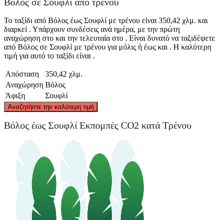
Βόλος σε Σουφλί από τρένου
Το ταξίδι από Βόλος έως Σουφλί με τρένου είναι 350,42 χλμ. και
διαρκεί . Υπάρχουν συνδέσεις ανά ημέρα, με την πρώτη
αναχώρηση στο και την τελευταία στο . Είναι δυνατό να ταξιδέψετε
από Βόλος σε Σουφλί με τρένου για μόλις ή έως και . Η καλύτερη
τιμή για αυτό το ταξίδι είναι .
Απόσταση
350,42 χλμ.
Αναχώρηση
Βόλος
Άφιξη
Σουφλί
©
CARTO
, ©
OpenStreetMap
contributors
Αναζητήστε την καλύτερη τιμή
Soufli
Βόλος έως Σουφλί Εκπομπές CO2 κατά Τρένου
Volos