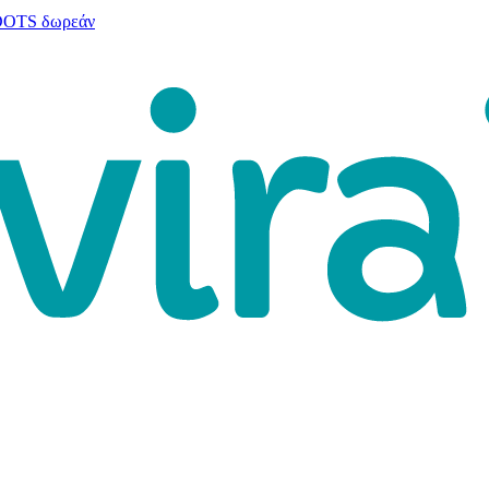
 DOTS δωρεάν