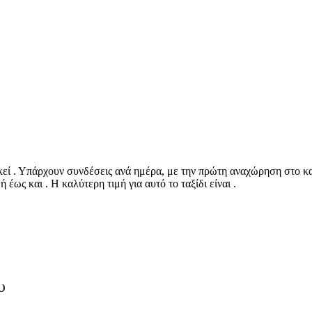
κεί . Υπάρχουν συνδέσεις ανά ημέρα, με την πρώτη αναχώρηση στο και
έως και . Η καλύτερη τιμή για αυτό το ταξίδι είναι .
©
CARTO
, ©
Ope
Feres
υ