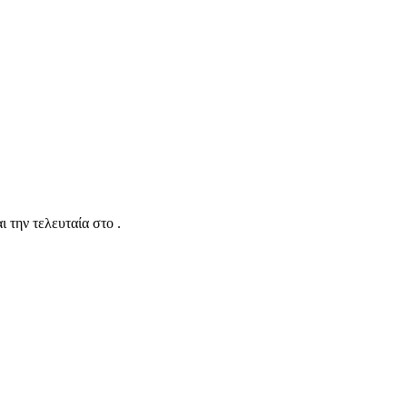
 την τελευταία στο .
nStreetMap
contributors