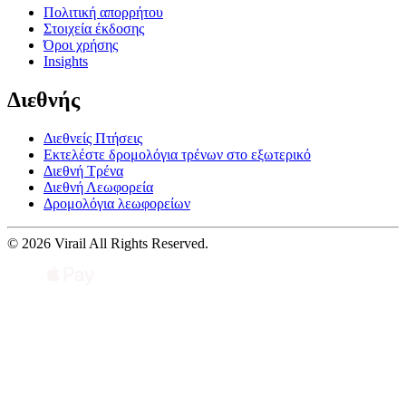
Πολιτική απορρήτου
Στοιχεία έκδοσης
Όροι χρήσης
Insights
Διεθνής
Διεθνείς Πτήσεις
Εκτελέστε δρομολόγια τρένων στο εξωτερικό
Διεθνή Τρένα
Διεθνή Λεωφορεία
Δρομολόγια λεωφορείων
© 2026 Virail All Rights Reserved.