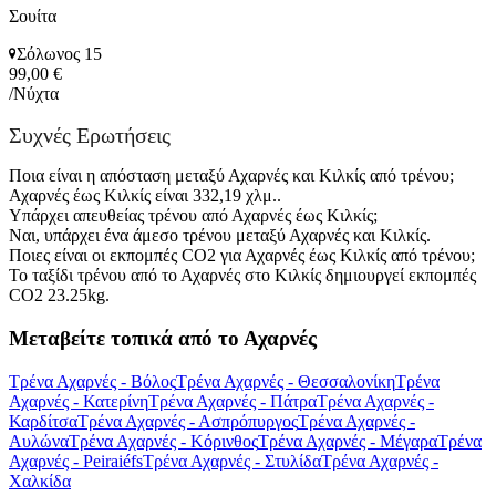
Σουίτα
Σόλωνος 15
99,00 €
/Νύχτα
Συχνές Ερωτήσεις
Ποια είναι η απόσταση μεταξύ Αχαρνές και Κιλκίς από τρένου;
Αχαρνές έως Κιλκίς είναι 332,19 χλμ..
Υπάρχει απευθείας τρένου από Αχαρνές έως Κιλκίς;
Ναι, υπάρχει ένα άμεσο τρένου μεταξύ Αχαρνές και Κιλκίς.
Ποιες είναι οι εκπομπές CO2 για Αχαρνές έως Κιλκίς από τρένου;
Το ταξίδι τρένου από το Αχαρνές στο Κιλκίς δημιουργεί εκπομπές
CO2 23.25kg.
Μεταβείτε τοπικά από το Αχαρνές
Τρένα Αχαρνές - Βόλος
Τρένα Αχαρνές - Θεσσαλονίκη
Τρένα
Αχαρνές - Κατερίνη
Τρένα Αχαρνές - Πάτρα
Τρένα Αχαρνές -
Καρδίτσα
Τρένα Αχαρνές - Ασπρόπυργος
Τρένα Αχαρνές -
Αυλώνα
Τρένα Αχαρνές - Κόρινθος
Τρένα Αχαρνές - Μέγαρα
Τρένα
Αχαρνές - Peiraiéfs
Τρένα Αχαρνές - Στυλίδα
Τρένα Αχαρνές -
Χαλκίδα