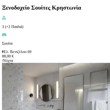
Ξενοδοχείο Σουίτες Κρηστωνία
3 (+2 Παιδιά)
Σουίτα
Ελ. Βενιζέλου 69
88,00 €
/Νύχτα