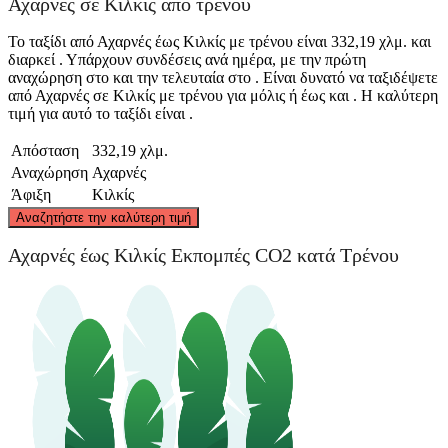
Αχαρνές σε Κιλκίς από τρένου
Το ταξίδι από Αχαρνές έως Κιλκίς με τρένου είναι 332,19 χλμ. και
διαρκεί . Υπάρχουν συνδέσεις ανά ημέρα, με την πρώτη
αναχώρηση στο και την τελευταία στο . Είναι δυνατό να ταξιδέψετε
από Αχαρνές σε Κιλκίς με τρένου για μόλις ή έως και . Η καλύτερη
τιμή για αυτό το ταξίδι είναι .
Απόσταση
332,19 χλμ.
Αναχώρηση
Αχαρνές
Άφιξη
Κιλκίς
©
CARTO
, ©
OpenStreetMap
contributors
Αναζητήστε την καλύτερη τιμή
Kilkis
Αχαρνές έως Κιλκίς Εκπομπές CO2 κατά Τρένου
Acharnes