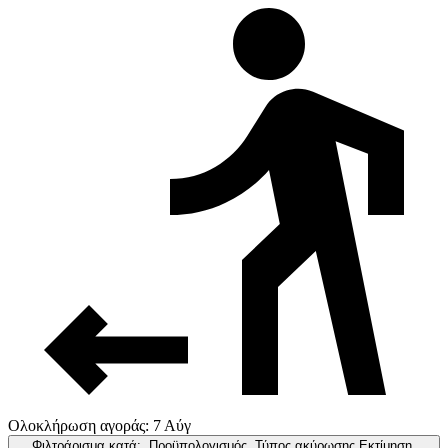
Ολοκλήρωση αγοράς: 7 Αύγ
Φιλτράρισμα κατά:
Προϋπολογισμός, Τύπος ακύρωσης,Εκτίμηση,