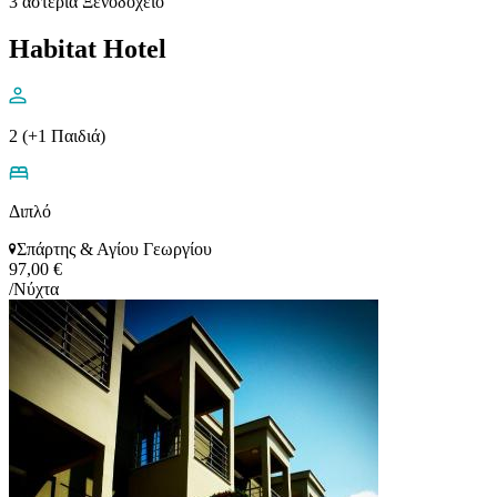
3 αστέρια Ξενοδοχειο
Habitat Hotel
2 (+1 Παιδιά)
Διπλό
Σπάρτης & Αγίου Γεωργίου
97,00 €
/Νύχτα