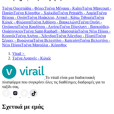
Τρένα Ορεστιάδα - Φέρες
Τρένα Μέγαρα - Κιάτο
Τρένα Mirecourt -
Παρίσι
Τρένα Κόρινθος - Χαλκίδα
Τρένα Peiraiéfs - Λαμία
Τρένα
Βέροια - Οινόη
Τρένα Ηράκλειο, Αττική - Κάτω Τιθορέα
Τρένα
Κιλκίς - Φλώρινα
Τρένα Λιβόρνο - Βαρκελώνη
Τρένα Οινόη -
Οινόφυτα
Τρένα Καρδίτσα - Αιγίνιο
Τρένα Πόρτλαντ - Βανκούβερ,
Ουάσινγκτον
Τρένα Saint-Raphaël - Μασσαλία
Τρένα Νέοι Πόροι -
Κορινός
Τρένα Αιγίνιο - Άδενδρο
Τρένα Άδενδρο - Πλατύ
Τρένα
Σέρρες - Βυρώνεια
Τρένα Βελεστίνο - Κατερίνη
Τρένα Βελεστίνο -
Νέοι Πόροι
Τρένα Μαγούλα - Κόρινθος
Virail
>
Τρένα Αχαρνές - Κιλκίς
Το virail είναι μια διαδικτυακή
πλατφόρμα που συγκρίνει όλες τις διαθέσιμες διαδρομές για το
ταξίδι σας.
Σχετικά με εμάς