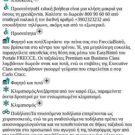
Αποσκευές
Προσιτότητα
Η ειδική βοήθεια είναι μια κλήση μακριά για
όσους τη χρειάζονται. Καλέστε το δωρεάν 800 90 60 60 από
σταθερά ιταλικά ή τον διεθνή αριθμό +3902323232 από
οποιοδήποτε τηλέφωνο, ακόμη και από το εξωτερικό.
Προσιτότητα
Φαγητό και ποτό
Χορτάστε την πείνα σας στο FrecciaBistrò,
που βρίσκεται στο κέντρο του τρένου. Ή, για μεγαλύτερη ευκολία,
παραγγείλετε απευθείας στη θέση σας μέσω του EasyBistrò του
Portale FRECCE. Οι ταξιδιώτες Premium και Business Class
λαμβάνουν δωρεάν σνακ και ποτά, ενώ οι επιβάτες της Executive
Class απολαμβάνουν γκουρμέ γεύματα που επιμελείται ο σεφ
Carlo Cracc.
Φαγητό και ποτό
Κλιματισμός
Ανεξάρτητα από τον καιρό έξω, παραμείνετε
άνετα δροσεροί με τον ενσωματωμένο κλιματισμό.
Κλιματισμός
Ποδήλατο
Τα πτυσσόμενα ποδήλατα επιτρέπονται ως
χειραποσκευές, ενώ τα μη αναδιπλούμενα ποδήλατα πρέπει να
αποσυναρμολογούνται και να τοποθετούνται σε θήκες ταξιδιού που
φαίνονται στο προσωπικό του αγωγού ή της πλατφόρμας πριν από