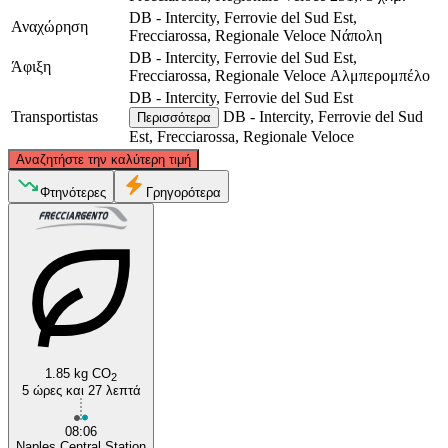
DB - Intercity, Ferrovie del Sud Est,
Αναχώρηση
Frecciarossa, Regionale Veloce
Νάπολη
DB - Intercity, Ferrovie del Sud Est,
Άφιξη
Frecciarossa, Regionale Veloce
Αλμπερομπέλο
DB - Intercity, Ferrovie del Sud Est
Transportistas
DB - Intercity, Ferrovie del Sud
Περισσότερα
Est, Frecciarossa, Regionale Veloce
©
CARTO
, ©
OpenStreetMap
contributors
Αναζητήστε την καλύτερη τιμή
Φτηνότερες
Γρηγορότερα
Naples
Alberobello
1.85 kg CO
2
5 ώρες και 27 λεπτά
08:06
Naples Central Station