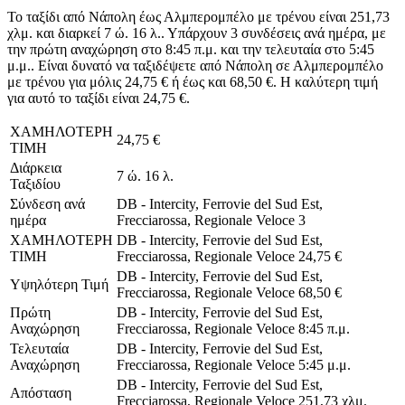
Το ταξίδι από Νάπολη έως Αλμπερομπέλο με τρένου είναι 251,73
χλμ. και διαρκεί 7 ώ. 16 λ.. Υπάρχουν 3 συνδέσεις ανά ημέρα, με
την πρώτη αναχώρηση στο 8:45 π.μ. και την τελευταία στο 5:45
μ.μ.. Είναι δυνατό να ταξιδέψετε από Νάπολη σε Αλμπερομπέλο
με τρένου για μόλις 24,75 € ή έως και 68,50 €. Η καλύτερη τιμή
για αυτό το ταξίδι είναι 24,75 €.
ΧΑΜΗΛΟΤΕΡΗ
24,75 €
ΤΙΜΗ
Διάρκεια
7 ώ. 16 λ.
Ταξιδίου
Σύνδεση ανά
DB - Intercity, Ferrovie del Sud Est,
ημέρα
Frecciarossa, Regionale Veloce
3
ΧΑΜΗΛΟΤΕΡΗ
DB - Intercity, Ferrovie del Sud Est,
ΤΙΜΗ
Frecciarossa, Regionale Veloce
24,75 €
DB - Intercity, Ferrovie del Sud Est,
Υψηλότερη Τιμή
Frecciarossa, Regionale Veloce
68,50 €
Πρώτη
DB - Intercity, Ferrovie del Sud Est,
Αναχώρηση
Frecciarossa, Regionale Veloce
8:45 π.μ.
Τελευταία
DB - Intercity, Ferrovie del Sud Est,
Αναχώρηση
Frecciarossa, Regionale Veloce
5:45 μ.μ.
DB - Intercity, Ferrovie del Sud Est,
Απόσταση
Frecciarossa, Regionale Veloce
251,73 χλμ.