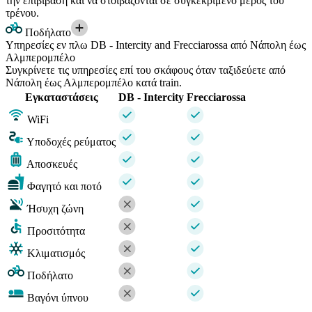
την επιβίβαση και να στοιβάζονται σε συγκεκριμένο μέρος του
τρένου.
Ποδήλατο
Υπηρεσίες εν πλω DB - Intercity and Frecciarossa από Νάπολη έως
Αλμπερομπέλο
Συγκρίνετε τις υπηρεσίες επί του σκάφους όταν ταξιδεύετε από
Νάπολη έως Αλμπερομπέλο κατά train.
Εγκαταστάσεις
DB - Intercity
Frecciarossa
WiFi
Υποδοχές ρεύματος
Αποσκευές
Φαγητό και ποτό
Ήσυχη ζώνη
Προσιτότητα
Κλιματισμός
Ποδήλατο
Βαγόνι ύπνου