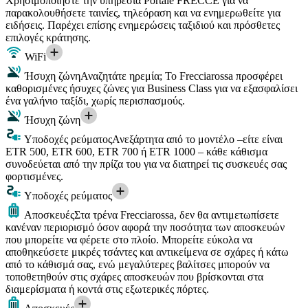
Χρησιμοποιήστε την υπηρεσία Portale FRECCE για να
παρακολουθήσετε ταινίες, τηλεόραση και να ενημερωθείτε για
ειδήσεις. Παρέχει επίσης ενημερώσεις ταξιδιού και πρόσθετες
επιλογές κράτησης.
WiFi
Ήσυχη ζώνη
Αναζητάτε ηρεμία; Το Frecciarossa προσφέρει
καθορισμένες ήσυχες ζώνες για Business Class για να εξασφαλίσει
ένα γαλήνιο ταξίδι, χωρίς περισπασμούς.
Ήσυχη ζώνη
Υποδοχές ρεύματος
Ανεξάρτητα από το μοντέλο –είτε είναι
ETR 500, ETR 600, ETR 700 ή ETR 1000 – κάθε κάθισμα
συνοδεύεται από την πρίζα του για να διατηρεί τις συσκευές σας
φορτισμένες.
Υποδοχές ρεύματος
Αποσκευές
Στα τρένα Frecciarossa, δεν θα αντιμετωπίσετε
κανέναν περιορισμό όσον αφορά την ποσότητα των αποσκευών
που μπορείτε να φέρετε στο πλοίο. Μπορείτε εύκολα να
αποθηκεύσετε μικρές τσάντες και αντικείμενα σε σχάρες ή κάτω
από το κάθισμά σας, ενώ μεγαλύτερες βαλίτσες μπορούν να
τοποθετηθούν στις σχάρες αποσκευών που βρίσκονται στα
διαμερίσματα ή κοντά στις εξωτερικές πόρτες.