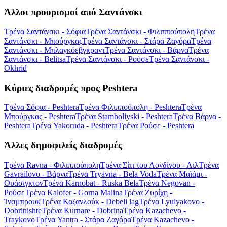
Άλλοι προορισμοί από Σαντάνσκι
Τρένα Σαντάνσκι - Σόφια
Τρένα Σαντάνσκι - Φιλιππούπολη
Τρένα
Σαντάνσκι - Μπούργκας
Τρένα Σαντάνσκι - Στάρα Ζαγόρα
Τρένα
Σαντάνσκι - Μπλαγκόεβγκραντ
Τρένα Σαντάνσκι - Βάρνα
Τρένα
Σαντάνσκι - Belitsa
Τρένα Σαντάνσκι - Ρούσε
Τρένα Σαντάνσκι -
Okhrid
Κύριες διαδρομές προς Peshtera
Τρένα Σόφια - Peshtera
Τρένα Φιλιππούπολη - Peshtera
Τρένα
Μπούργκας - Peshtera
Τρένα Stamboliyski - Peshtera
Τρένα Βάρνα -
Peshtera
Τρένα Yakoruda - Peshtera
Τρένα Ρούσε - Peshtera
Άλλες δημοφιλείς διαδρομές
Τρένα Ravna - Φιλιππούπολη
Τρένα Σίτι του Λονδίνου - Λιλ
Τρένα
Gavrailovo - Βάρνα
Τρένα Tryavna - Bela Voda
Τρένα Μαϊάμι -
Ουάσιγκτον
Τρένα Karnobat - Ruska Bela
Τρένα Negovan -
Ρούσε
Τρένα Kalofer - Gorna Malina
Τρένα Ζυρίχη -
Ίνσμπρουκ
Τρένα Καζανλούκ - Debeli lag
Τρένα Lyulyakovo -
Dobrinishte
Τρένα Kurnare - Dobrina
Τρένα Kazachevo -
Traykovo
Τρένα Yantra - Στάρα Ζαγόρα
Τρένα Kazachevo -