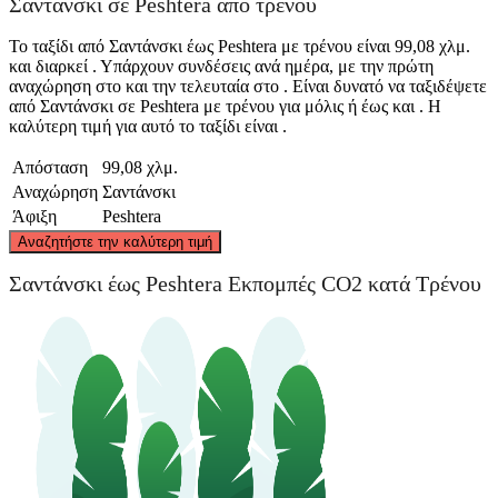
Σαντάνσκι σε Peshtera από τρένου
Το ταξίδι από Σαντάνσκι έως Peshtera με τρένου είναι 99,08 χλμ.
και διαρκεί . Υπάρχουν συνδέσεις ανά ημέρα, με την πρώτη
αναχώρηση στο και την τελευταία στο . Είναι δυνατό να ταξιδέψετε
από Σαντάνσκι σε Peshtera με τρένου για μόλις ή έως και . Η
καλύτερη τιμή για αυτό το ταξίδι είναι .
Απόσταση
99,08 χλμ.
Αναχώρηση
Σαντάνσκι
Άφιξη
Peshtera
©
CARTO
, ©
OpenStreetMap
contributors
Αναζητήστε την καλύτερη τιμή
Peshtera
Σαντάνσκι έως Peshtera Εκπομπές CO2 κατά Τρένου
Sandanski