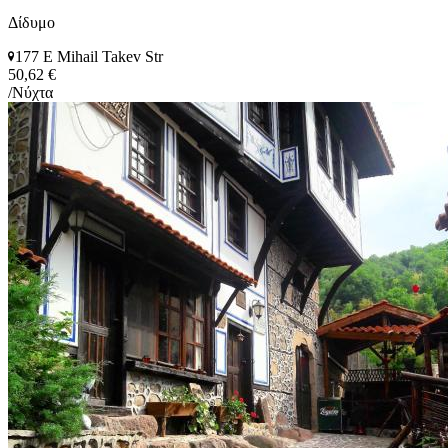
Δίδυμο
177 E Mihail Takev Str
50,62 €
/Νύχτα