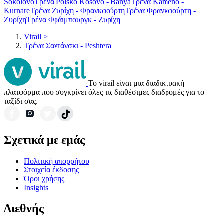
Sokolovo
Τρένα Polsko Kosovo - Banya
Τρένα Kameno -
Kurnare
Τρένα Ζυρίχη - Φρανκφούρτη
Τρένα Φρανκφούρτη -
Ζυρίχη
Τρένα Φράιμπουργκ - Ζυρίχη
Virail
>
Τρένα Σαντάνσκι - Peshtera
Το virail είναι μια διαδικτυακή
πλατφόρμα που συγκρίνει όλες τις διαθέσιμες διαδρομές για το
ταξίδι σας.
Σχετικά με εμάς
Πολιτική απορρήτου
Στοιχεία έκδοσης
Όροι χρήσης
Insights
Διεθνής