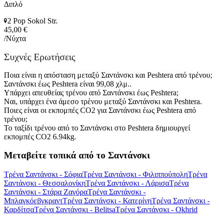
Διπλό
2 Pop Sokol Str.
45,00 €
/Νύχτα
Συχνές Ερωτήσεις
Ποια είναι η απόσταση μεταξύ Σαντάνσκι και Peshtera από τρένου;
Σαντάνσκι έως Peshtera είναι 99,08 χλμ..
Υπάρχει απευθείας τρένου από Σαντάνσκι έως Peshtera;
Ναι, υπάρχει ένα άμεσο τρένου μεταξύ Σαντάνσκι και Peshtera.
Ποιες είναι οι εκπομπές CO2 για Σαντάνσκι έως Peshtera από
τρένου;
Το ταξίδι τρένου από το Σαντάνσκι στο Peshtera δημιουργεί
εκπομπές CO2 6.94kg.
Μεταβείτε τοπικά από το Σαντάνσκι
Τρένα Σαντάνσκι - Σόφια
Τρένα Σαντάνσκι - Φιλιππούπολη
Τρένα
Σαντάνσκι - Θεσσαλονίκη
Τρένα Σαντάνσκι - Λάρισα
Τρένα
Σαντάνσκι - Στάρα Ζαγόρα
Τρένα Σαντάνσκι -
Μπλαγκόεβγκραντ
Τρένα Σαντάνσκι - Κατερίνη
Τρένα Σαντάνσκι -
Καρδίτσα
Τρένα Σαντάνσκι - Belitsa
Τρένα Σαντάνσκι - Okhrid