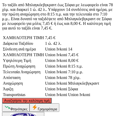
Το ταξίδι από Μπλαγκόεβγκραντ έως Σόφια με λεωφορείο είναι 78
χλμ. και διαρκεί 1 ώ. 42 λ.. Υπάρχουν 14 συνδέσεις ανά ημέρα, με
την πρώτη αναχώρηση στο 8:15 π.μ. και την τελευταία στο 7:10
μ.μ.. Είναι δυνατό να ταξιδέψετε από Μπλαγκόεβγκραντ σε Σόφια
με λεωφορείο για μόλις 7,45 € ή έως και 8,00 €. Η καλύτερη τιμή
για αυτό το ταξίδι είναι 7,45 €.
ΧΑΜΗΛΟΤΕΡΗ ΤΙΜΗ
7,45 €
Διάρκεια Ταξιδίου
1 ώ. 42 λ.
Σύνδεση ανά ημέρα
Union Ivkoni
14
ΧΑΜΗΛΟΤΕΡΗ ΤΙΜΗ
Union Ivkoni
7,45 €
Υψηλότερη Τιμή
Union Ivkoni
8,00 €
Πρώτη Αναχώρηση
Union Ivkoni
8:15 π.μ.
Τελευταία Αναχώρηση
Union Ivkoni
7:10 μ.μ.
Απόσταση
Union Ivkoni
78 χλμ.
Αναχώρηση
Union Ivkoni
Μπλαγκόεβγκραντ
Άφιξη
Union Ivkoni
Σόφια
Transportistas
Union Ivkoni
Union Ivkoni
©
CARTO
, ©
OpenStreetMap
contributors
Αναζητήστε την καλύτερη τιμή
Sofia
Φτηνότερες
Γρηγορότερα