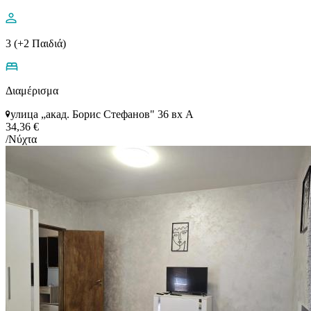
3 (+2 Παιδιά)
Διαμέρισμα
улица „акад. Борис Стефанов" 36 вх А
34,36 €
/Νύχτα