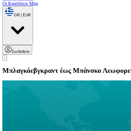
Οι Κρατήσεις Μου
GR | EUR
Συνδεθείτε
Μπλαγκόεβγκραντ έως Μπάνσκο Λεωφορε