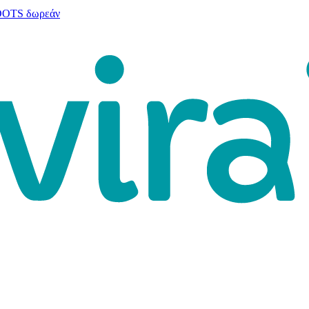
 DOTS δωρεάν