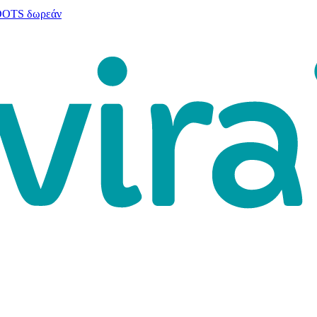
 DOTS δωρεάν