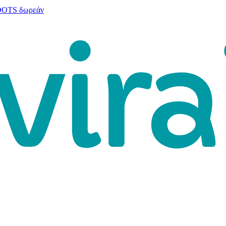
 DOTS δωρεάν