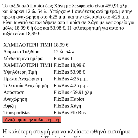
Το ταξίδι από Παρίσι έως Χάγη με λεωφορείο είναι 459,91 χλμ.
και διαρκεί 12 ώ. 54 λ.. Υπάρχουν 1 συνδέσεις ανά ημέρα, με την
πρώτη αναχώρηση στο 4:25 μ.μ. και την τελευταία στο 4:25 μ.μ..
Είναι δυνατό να ταξιδέψετε από Παρίσι σε Χάγη με λεωφορείο για
μόλις 18,99 € ή έως και 53,98 €. Η καλύτερη τιμή για αυτό το
ταξίδι είναι 18,99 €.
ΧΑΜΗΛΟΤΕΡΗ ΤΙΜΗ
18,99 €
Διάρκεια Ταξιδίου
12 ώ. 54 λ.
Σύνδεση ανά ημέρα
FlixBus
1
ΧΑΜΗΛΟΤΕΡΗ ΤΙΜΗ
FlixBus
18,99 €
Υψηλότερη Τιμή
FlixBus
53,98 €
Πρώτη Αναχώρηση
FlixBus
4:25 μ.μ.
Τελευταία Αναχώρηση
FlixBus
4:25 μ.μ.
Απόσταση
FlixBus
459,91 χλμ.
Αναχώρηση
FlixBus
Παρίσι
Άφιξη
FlixBus
Χάγη
Transportistas
FlixBus
FlixBus
©
CARTO
, ©
OpenStreetMap
contributors
Αναζητήστε την καλύτερη τιμή
Hagen, NW
Η καλύτερη στιγμή για να κλείσετε φθηνά εισιτήρια