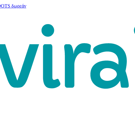
 DOTS δωρεάν