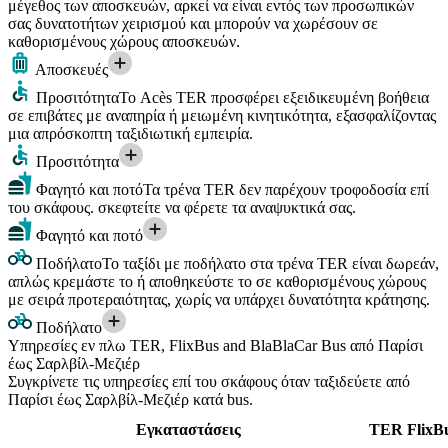
μέγεθος των αποσκευών, αρκεί να είναι εντός των προσωπικών
σας δυνατοτήτων χειρισμού και μπορούν να χωρέσουν σε
καθορισμένους χώρους αποσκευών.
Αποσκευές
Προσιτότητα
Το Acès TER προσφέρει εξειδικευμένη βοήθεια
σε επιβάτες με αναπηρία ή μειωμένη κινητικότητα, εξασφαλίζοντας
μια απρόσκοπτη ταξιδιωτική εμπειρία.
Προσιτότητα
Φαγητό και ποτό
Τα τρένα TER δεν παρέχουν τροφοδοσία επί
του σκάφους. σκεφτείτε να φέρετε τα αναψυκτικά σας.
Φαγητό και ποτό
Ποδήλατο
Το ταξίδι με ποδήλατο στα τρένα TER είναι δωρεάν,
απλώς κρεμάστε το ή αποθηκεύστε το σε καθορισμένους χώρους
με σειρά προτεραιότητας, χωρίς να υπάρχει δυνατότητα κράτησης.
Ποδήλατο
Υπηρεσίες εν πλω TER, FlixBus and BlaBlaCar Bus από Παρίσι
έως Σαρλβίλ-Μεζιέρ
Συγκρίνετε τις υπηρεσίες επί του σκάφους όταν ταξιδεύετε από
Παρίσι έως Σαρλβίλ-Μεζιέρ κατά bus.
Εγκαταστάσεις
TER
FlixB