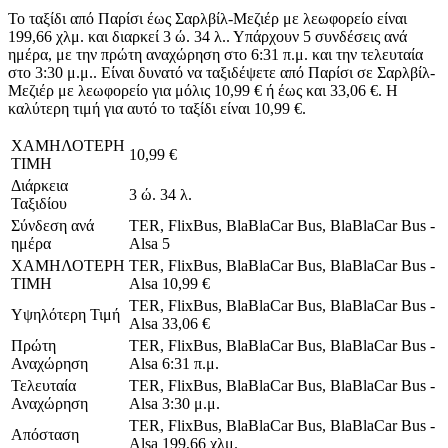
Το ταξίδι από Παρίσι έως Σαρλβίλ-Μεζιέρ με λεωφορείο είναι
199,66 χλμ. και διαρκεί 3 ώ. 34 λ.. Υπάρχουν 5 συνδέσεις ανά
ημέρα, με την πρώτη αναχώρηση στο 6:31 π.μ. και την τελευταία
στο 3:30 μ.μ.. Είναι δυνατό να ταξιδέψετε από Παρίσι σε Σαρλβίλ-
Μεζιέρ με λεωφορείο για μόλις 10,99 € ή έως και 33,06 €. Η
καλύτερη τιμή για αυτό το ταξίδι είναι 10,99 €.
ΧΑΜΗΛΟΤΕΡΗ
10,99 €
ΤΙΜΗ
Διάρκεια
3 ώ. 34 λ.
Ταξιδίου
Σύνδεση ανά
TER, FlixBus, BlaBlaCar Bus, BlaBlaCar Bus -
ημέρα
Alsa
5
ΧΑΜΗΛΟΤΕΡΗ
TER, FlixBus, BlaBlaCar Bus, BlaBlaCar Bus -
ΤΙΜΗ
Alsa
10,99 €
TER, FlixBus, BlaBlaCar Bus, BlaBlaCar Bus -
Υψηλότερη Τιμή
Alsa
33,06 €
Πρώτη
TER, FlixBus, BlaBlaCar Bus, BlaBlaCar Bus -
Αναχώρηση
Alsa
6:31 π.μ.
Τελευταία
TER, FlixBus, BlaBlaCar Bus, BlaBlaCar Bus -
Αναχώρηση
Alsa
3:30 μ.μ.
TER, FlixBus, BlaBlaCar Bus, BlaBlaCar Bus -
Απόσταση
Alsa
199,66 χλμ.