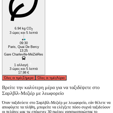
6.94 kg CO
2
3 ώρες και 5 λεπτά
09:30
Paris, Quai De Bercy
13:25
Gare Charleville-MéZièRes
1 αλλαγή
3 ώρες και 5 λεπτά
17,98 €
Όλες οι τιμές
Σήμερα
Όλες οι τιμές
Αύριο
Βρείτε την καλύτερη μέρα για να ταξιδέψετε στο
Σαρλβίλ-Μεζιέρ με λεωφορείο
Όταν ταξιδεύετε στο Σαρλβίλ-Μεζιέρ με λεωφορείο, εάν θέλετε να
αποφύγετε τα πλήθη, μπορείτε να ελέγξετε πόσο συχνά ταξιδεύουν
οι πελάτες μας τις επόμενες 30 ημέρες χρησιμοποιώντας το