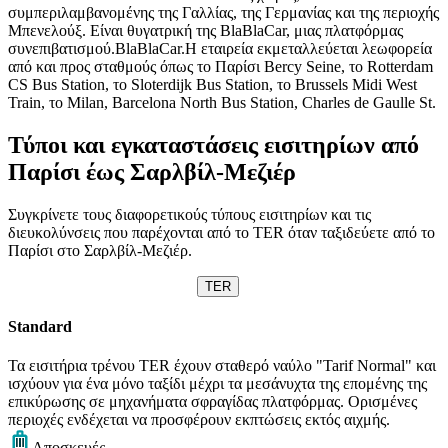
συμπεριλαμβανομένης της Γαλλίας, της Γερμανίας και της περιοχής
Μπενελούξ. Είναι θυγατρική της BlaBlaCar, μιας πλατφόρμας
συνεπιβατισμού.BlaBlaCar.Η εταιρεία εκμεταλλεύεται λεωφορεία
από και προς σταθμούς όπως το Παρίσι Bercy Seine, το Rotterdam
CS Bus Station, το Sloterdijk Bus Station, το Brussels Midi West
Train, το Milan, Barcelona North Bus Station, Charles de Gaulle St.
Τύποι και εγκαταστάσεις εισιτηρίων από
Παρίσι έως Σαρλβίλ-Μεζιέρ
Συγκρίνετε τους διαφορετικούς τύπους εισιτηρίων και τις
διευκολύνσεις που παρέχονται από το TER όταν ταξιδεύετε από το
Παρίσι στο Σαρλβίλ-Μεζιέρ.
TER
Standard
Τα εισιτήρια τρένου TER έχουν σταθερό ναύλο "Tarif Normal" και
ισχύουν για ένα μόνο ταξίδι μέχρι τα μεσάνυχτα της επομένης της
επικύρωσης σε μηχανήματα σφραγίδας πλατφόρμας. Ορισμένες
περιοχές ενδέχεται να προσφέρουν εκπτώσεις εκτός αιχμής.
Αποσκευές