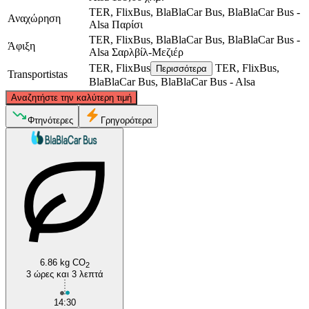
TER, FlixBus, BlaBlaCar Bus, BlaBlaCar Bus -
Αναχώρηση
Alsa
Παρίσι
TER, FlixBus, BlaBlaCar Bus, BlaBlaCar Bus -
Άφιξη
Alsa
Σαρλβίλ-Μεζιέρ
TER, FlixBus
TER, FlixBus,
Περισσότερα
Transportistas
BlaBlaCar Bus, BlaBlaCar Bus - Alsa
©
CARTO
, ©
OpenStreetMap
contributors
Αναζητήστε την καλύτερη τιμή
Charleville-Mézières
Φτηνότερες
Γρηγορότερα
Paris
6.86 kg CO
2
3 ώρες και 3 λεπτά
14:30