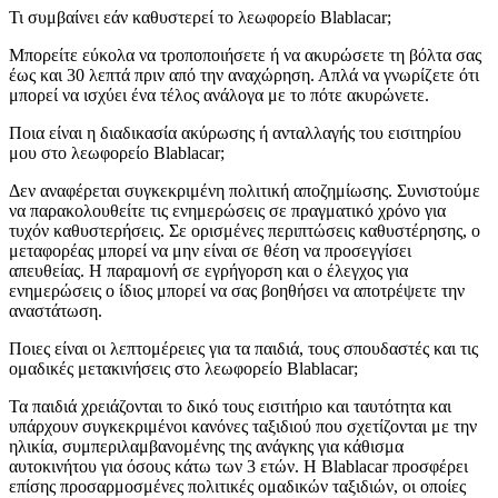
Τι συμβαίνει εάν καθυστερεί το λεωφορείο Blablacar;
Μπορείτε εύκολα να τροποποιήσετε ή να ακυρώσετε τη βόλτα σας
έως και 30 λεπτά πριν από την αναχώρηση. Απλά να γνωρίζετε ότι
μπορεί να ισχύει ένα τέλος ανάλογα με το πότε ακυρώνετε.
Ποια είναι η διαδικασία ακύρωσης ή ανταλλαγής του εισιτηρίου
μου στο λεωφορείο Blablacar;
Δεν αναφέρεται συγκεκριμένη πολιτική αποζημίωσης. Συνιστούμε
να παρακολουθείτε τις ενημερώσεις σε πραγματικό χρόνο για
τυχόν καθυστερήσεις. Σε ορισμένες περιπτώσεις καθυστέρησης, ο
μεταφορέας μπορεί να μην είναι σε θέση να προσεγγίσει
απευθείας. Η παραμονή σε εγρήγορση και ο έλεγχος για
ενημερώσεις ο ίδιος μπορεί να σας βοηθήσει να αποτρέψετε την
αναστάτωση.
Ποιες είναι οι λεπτομέρειες για τα παιδιά, τους σπουδαστές και τις
ομαδικές μετακινήσεις στο λεωφορείο Blablacar;
Τα παιδιά χρειάζονται το δικό τους εισιτήριο και ταυτότητα και
υπάρχουν συγκεκριμένοι κανόνες ταξιδιού που σχετίζονται με την
ηλικία, συμπεριλαμβανομένης της ανάγκης για κάθισμα
αυτοκινήτου για όσους κάτω των 3 ετών. Η Blablacar προσφέρει
επίσης προσαρμοσμένες πολιτικές ομαδικών ταξιδιών, οι οποίες