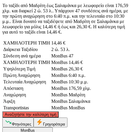
Το ταξίδι από Μαδρίτη έως Σαλαμάνκα με λεωφορείο είναι 176,59
χλμ. και διαρκεί 2 ώ. 53 λ.. Υπάρχουν 47 συνδέσεις ανά ημέρα, με
την πρώτη αναχώρηση στο 6:40 π.μ. και την τελευταία στο 10:30
μ.μ.. Είναι δυνατό να ταξιδέψετε από Μαδρίτη σε Σαλαμάνκα με
λεωφορείο για μόλις 14,46 € ή έως και 26,30 €. Η καλύτερη τιμή
για αυτό το ταξίδι είναι 14,46 €.
ΧΑΜΗΛΟΤΕΡΗ ΤΙΜΗ
14,46 €
Διάρκεια Ταξιδίου
2 ώ. 53 λ.
Σύνδεση ανά ημέρα
MonBus
47
ΧΑΜΗΛΟΤΕΡΗ ΤΙΜΗ
MonBus
14,46 €
Υψηλότερη Τιμή
MonBus
26,30 €
Πρώτη Αναχώρηση
MonBus
6:40 π.μ.
Τελευταία Αναχώρηση
MonBus
10:30 μ.μ.
Απόσταση
MonBus
176,59 χλμ.
Αναχώρηση
MonBus
Μαδρίτη
Άφιξη
MonBus
Σαλαμάνκα
Transportistas
MonBus
MonBus
©
CARTO
, ©
OpenStreetMap
contributors
Αναζητήστε την καλύτερη τιμή
Φτηνότερες
Γρηγορότερα
MonBus