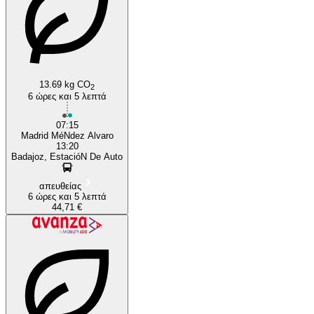
13.69 kg CO
2
6 ώρες και 5 λεπτά
07:15
Madrid MéNdez Alvaro
13:20
Badajoz, EstacióN De Auto
απευθείας
6 ώρες και 5 λεπτά
44,71 €