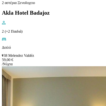
2 αστέρια Ξενοδοχειο
Akla Hotel Badajoz
2 (+2 Παιδιά)
Διπλό
38 Melendez Valdéz
59,00 €
/Νύχτα