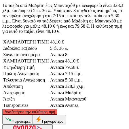
Το ταξίδι από Μαδρίτη έως Μπανταχόθ με λεωφορείο είναι 328,3
χλμ. και διαρκεί 5 ώ. 36 λ.. Υπάρχουν 8 συνδέσεις ανά ημέρα, με
την πρώτη αναχώρηση στο 7:15 π.μ. και την τελευταία στο 5:30
μ.μ.. Είναι δυνατό να ταξιδέψετε από Μαδρίτη σε Μπανταχόθ με
λεωφορείο για μόλις 48,10 € ή έως και 79,58 €. Η καλύτερη τιμή
για αυτό το ταξίδι είναι 48,10 €.
ΧΑΜΗΛΟΤΕΡΗ ΤΙΜΗ
48,10 €
Διάρκεια Ταξιδίου
5 ώ. 36 λ.
Σύνδεση ανά ημέρα
Avanza
8
ΧΑΜΗΛΟΤΕΡΗ ΤΙΜΗ
Avanza
48,10 €
Υψηλότερη Τιμή
Avanza
79,58 €
Πρώτη Αναχώρηση
Avanza
7:15 π.μ.
Τελευταία Αναχώρηση
Avanza
5:30 μ.μ.
Απόσταση
Avanza
328,3 χλμ.
Αναχώρηση
Avanza
Μαδρίτη
Άφιξη
Avanza
Μπανταχόθ
Transportistas
Avanza
Avanza
©
CARTO
, ©
OpenStreetMap
contributors
Αναζητήστε την καλύτερη τιμή
Madrid
Φτηνότερες
Γρηγορότερα