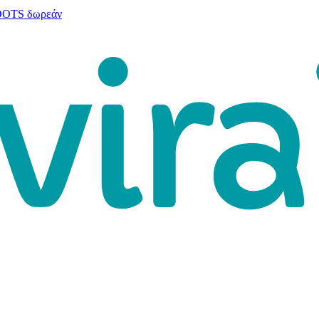
 DOTS δωρεάν