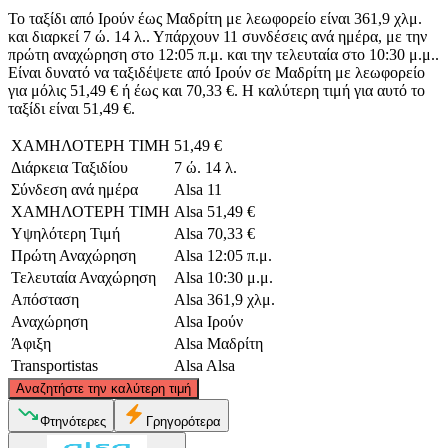
Το ταξίδι από Ιρούν έως Μαδρίτη με λεωφορείο είναι 361,9 χλμ.
και διαρκεί 7 ώ. 14 λ.. Υπάρχουν 11 συνδέσεις ανά ημέρα, με την
πρώτη αναχώρηση στο 12:05 π.μ. και την τελευταία στο 10:30 μ.μ..
Είναι δυνατό να ταξιδέψετε από Ιρούν σε Μαδρίτη με λεωφορείο
για μόλις 51,49 € ή έως και 70,33 €. Η καλύτερη τιμή για αυτό το
ταξίδι είναι 51,49 €.
ΧΑΜΗΛΟΤΕΡΗ ΤΙΜΗ
51,49 €
Διάρκεια Ταξιδίου
7 ώ. 14 λ.
Σύνδεση ανά ημέρα
Alsa
11
ΧΑΜΗΛΟΤΕΡΗ ΤΙΜΗ
Alsa
51,49 €
Υψηλότερη Τιμή
Alsa
70,33 €
Πρώτη Αναχώρηση
Alsa
12:05 π.μ.
Τελευταία Αναχώρηση
Alsa
10:30 μ.μ.
Απόσταση
Alsa
361,9 χλμ.
Αναχώρηση
Alsa
Ιρούν
Άφιξη
Alsa
Μαδρίτη
Transportistas
Alsa
Alsa
©
CARTO
, ©
OpenStreetMap
contributors
Αναζητήστε την καλύτερη τιμή
Irun
Φτηνότερες
Γρηγορότερα