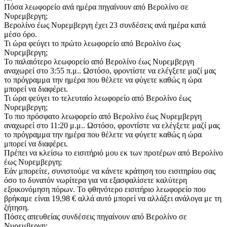
Πόσα λεωφορείο ανά ημέρα πηγαίνουν από Βερολίνο σε
Νυρεμβεργη;
Βερολίνο έως Νυρεμβεργη έχει 23 συνδέσεις ανά ημέρα κατά
μέσο όρο.
Τι ώρα φεύγει το πρώτο λεωφορείο από Βερολίνο έως
Νυρεμβεργη;
Το παλαιότερο λεωφορείο από Βερολίνο έως Νυρεμβεργη
αναχωρεί στο 3:55 π.μ.. Ωστόσο, φροντίστε να ελέγξετε μαζί μας
το πρόγραμμα την ημέρα που θέλετε να φύγετε καθώς η ώρα
μπορεί να διαφέρει.
Τι ώρα φεύγει το τελευταίο λεωφορείο από Βερολίνο έως
Νυρεμβεργη;
Το πιο πρόσφατο λεωφορείο από Βερολίνο έως Νυρεμβεργη
αναχωρεί στο 11:20 μ.μ.. Ωστόσο, φροντίστε να ελέγξετε μαζί μας
το πρόγραμμα την ημέρα που θέλετε να φύγετε καθώς η ώρα
μπορεί να διαφέρει.
Πρέπει να κλείσω το εισιτήριό μου εκ των προτέρων από Βερολίνο
έως Νυρεμβεργη;
Εάν μπορείτε, συνιστούμε να κάνετε κράτηση του εισιτηρίου σας
όσο το δυνατόν νωρίτερα για να εξασφαλίσετε καλύτερη
εξοικονόμηση πόρων. Το φθηνότερο εισιτήριο λεωφορείο που
βρήκαμε είναι 19,98 € αλλά αυτό μπορεί να αλλάξει ανάλογα με τη
ζήτηση.
Πόσες απευθείας συνδέσεις πηγαίνουν από Βερολίνο σε
Νυρεμβεργη;