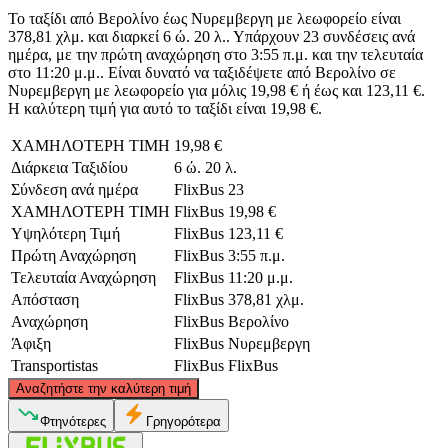
Το ταξίδι από Βερολίνο έως Νυρεμβεργη με λεωφορείο είναι
378,81 χλμ. και διαρκεί 6 ώ. 20 λ.. Υπάρχουν 23 συνδέσεις ανά
ημέρα, με την πρώτη αναχώρηση στο 3:55 π.μ. και την τελευταία
στο 11:20 μ.μ.. Είναι δυνατό να ταξιδέψετε από Βερολίνο σε
Νυρεμβεργη με λεωφορείο για μόλις 19,98 € ή έως και 123,11 €.
Η καλύτερη τιμή για αυτό το ταξίδι είναι 19,98 €.
ΧΑΜΗΛΟΤΕΡΗ ΤΙΜΗ
19,98 €
Διάρκεια Ταξιδίου
6 ώ. 20 λ.
Σύνδεση ανά ημέρα
FlixBus
23
ΧΑΜΗΛΟΤΕΡΗ ΤΙΜΗ
FlixBus
19,98 €
Υψηλότερη Τιμή
FlixBus
123,11 €
Πρώτη Αναχώρηση
FlixBus
3:55 π.μ.
Τελευταία Αναχώρηση
FlixBus
11:20 μ.μ.
Απόσταση
FlixBus
378,81 χλμ.
Αναχώρηση
FlixBus
Βερολίνο
Άφιξη
FlixBus
Νυρεμβεργη
Transportistas
FlixBus
FlixBus
©
CARTO
, ©
OpenStreetMap
contributors
Αναζητήστε την καλύτερη τιμή
Berlin
Φτηνότερες
Γρηγορότερα