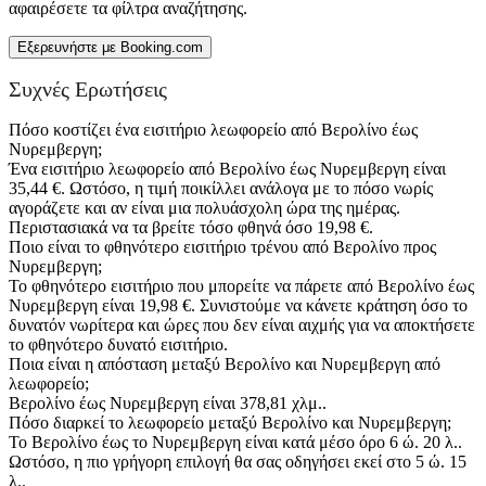
αφαιρέσετε τα φίλτρα αναζήτησης.
Εξερευνήστε με Booking.com
Συχνές Ερωτήσεις
Πόσο κοστίζει ένα εισιτήριο λεωφορείο από Βερολίνο έως
Νυρεμβεργη;
Ένα εισιτήριο λεωφορείο από Βερολίνο έως Νυρεμβεργη είναι
35,44 €. Ωστόσο, η τιμή ποικίλλει ανάλογα με το πόσο νωρίς
αγοράζετε και αν είναι μια πολυάσχολη ώρα της ημέρας.
Περιστασιακά να τα βρείτε τόσο φθηνά όσο 19,98 €.
Ποιο είναι το φθηνότερο εισιτήριο τρένου από Βερολίνο προς
Νυρεμβεργη;
Το φθηνότερο εισιτήριο που μπορείτε να πάρετε από Βερολίνο έως
Νυρεμβεργη είναι 19,98 €. Συνιστούμε να κάνετε κράτηση όσο το
δυνατόν νωρίτερα και ώρες που δεν είναι αιχμής για να αποκτήσετε
το φθηνότερο δυνατό εισιτήριο.
Ποια είναι η απόσταση μεταξύ Βερολίνο και Νυρεμβεργη από
λεωφορείο;
Βερολίνο έως Νυρεμβεργη είναι 378,81 χλμ..
Πόσο διαρκεί το λεωφορείο μεταξύ Βερολίνο και Νυρεμβεργη;
Το Βερολίνο έως το Νυρεμβεργη είναι κατά μέσο όρο 6 ώ. 20 λ..
Ωστόσο, η πιο γρήγορη επιλογή θα σας οδηγήσει εκεί στο 5 ώ. 15
λ..