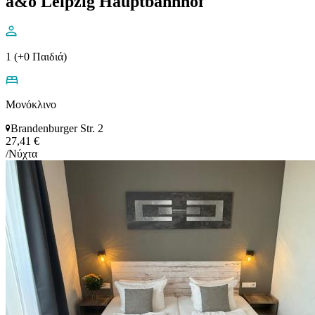
a&o Leipzig Hauptbahnhof
1 (+0 Παιδιά)
Μονόκλινο
Brandenburger Str. 2
27,41 €
/Νύχτα