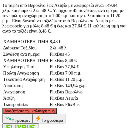
Το ταξίδι από Βερολίνο έως Λειψία με λεωφορείο είναι 149,94
χλμ. και διαρκεί 2 ώ. 48 λ.. Υπάρχουν 45 συνδέσεις ανά ημέρα, με
την πρώτη αναχώρηση στο 7:00 π.μ. και την τελευταία στο 11:20
μ.μ.. Είναι δυνατό να ταξιδέψετε από Βερολίνο σε Λειψία με
λεωφορείο για μόλις 8,48 € ή έως και 37,64 €. Η καλύτερη τιμή για
αυτό το ταξίδι είναι 8,48 €.
ΧΑΜΗΛΟΤΕΡΗ ΤΙΜΗ
8,48 €
Διάρκεια Ταξιδίου
2 ώ. 48 λ.
Σύνδεση ανά ημέρα
FlixBus
45
ΧΑΜΗΛΟΤΕΡΗ ΤΙΜΗ
FlixBus
8,48 €
Υψηλότερη Τιμή
FlixBus
37,64 €
Πρώτη Αναχώρηση
FlixBus
7:00 π.μ.
Τελευταία Αναχώρηση
FlixBus
11:20 μ.μ.
Απόσταση
FlixBus
149,94 χλμ.
Αναχώρηση
FlixBus
Βερολίνο
Άφιξη
FlixBus
Λειψία
Transportistas
FlixBus
FlixBus
©
CARTO
, ©
OpenStreetMap
contributors
Αναζητήστε την καλύτερη τιμή
Berlin
Φτηνότερες
Γρηγορότερα