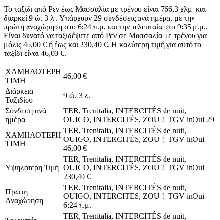
Το ταξίδι από Ρεν έως Μασσαλία με τρένου είναι 766,3 χλμ. και
διαρκεί 9 ώ. 3 λ.. Υπάρχουν 29 συνδέσεις ανά ημέρα, με την
πρώτη αναχώρηση στο 6:24 π.μ. και την τελευταία στο 9:35 μ.μ..
Είναι δυνατό να ταξιδέψετε από Ρεν σε Μασσαλία με τρένου για
μόλις 46,00 € ή έως και 230,40 €. Η καλύτερη τιμή για αυτό το
ταξίδι είναι 46,00 €.
ΧΑΜΗΛΟΤΕΡΗ
46,00 €
ΤΙΜΗ
Διάρκεια
9 ώ. 3 λ.
Ταξιδίου
Σύνδεση ανά
TER, Trenitalia, INTERCITÉS de nuit,
ημέρα
OUIGO, INTERCITÉS, ZOU !, TGV inOui
29
TER, Trenitalia, INTERCITÉS de nuit,
ΧΑΜΗΛΟΤΕΡΗ
OUIGO, INTERCITÉS, ZOU !, TGV inOui
ΤΙΜΗ
46,00 €
TER, Trenitalia, INTERCITÉS de nuit,
Υψηλότερη Τιμή
OUIGO, INTERCITÉS, ZOU !, TGV inOui
230,40 €
TER, Trenitalia, INTERCITÉS de nuit,
Πρώτη
OUIGO, INTERCITÉS, ZOU !, TGV inOui
Αναχώρηση
6:24 π.μ.
TER, Trenitalia, INTERCITÉS de nuit,