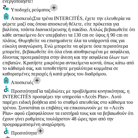
ενεργοποιήστε!
Υποδοχές ρεύματος
Αποσκευές
Στα τρένα INTERCITÉS, έχετε την ελευθερία να
φέρετε μαζί σας όποια αποσκευή θέλετε, είτε πρόκειται για
βαλίτσα, τσάντα διανυκτέρευσης ή σακίδιο. Απλώς βεβαιωθείτε ότι
κάθε αντικείμενο δεν υπερβαίνει τα 130 cm σε ύψος ή 90 cm σε
πλάτος. Θυμηθείτε να επισημαίνετε όλα τα υπάρχοντά σας για
εύκολη αναγνώριση. Ενώ μπορείτε να φέρετε όσα περισσότερα
μπορείτε, βεβαιωθείτε ότι όλα είναι αποθηκευμένα με ασφάλεια,
δίνοντας προτεραιότητα στην άνεση και την ασφάλεια όλων των
επιβατών. Κρατήστε μικρότερα αντικείμενα κοντά, όπως κάτω από
το κάθισμά σας, και τοποθετήστε μεγαλύτερα κομμάτια σε
καθορισμένες περιοχές ή κατά μήκος του διαδρόμου.
Αποσκευές
Προσιτότητα
Για ταξιδιώτες με προβλήματα κινητικότητας, η
INTERCITÉS προσφέρει την υπηρεσία «Accès Plus». Αυτό
παρέχει ειδική βοήθεια από το σταθμό απευθείας στο κάθισμα του
τρένου. Συνιστάται οι επιβάτες να επικοινωνούν με το «Accès
Plus» αφού εξασφαλίσουν τα εισιτήριά τους και να βεβαιωθούν ότι
έχουν γίνει ρυθμίσεις τουλάχιστον 48 ώρες πριν από την
προγραμματισμένη αναχώρηση.
Προσιτότητα