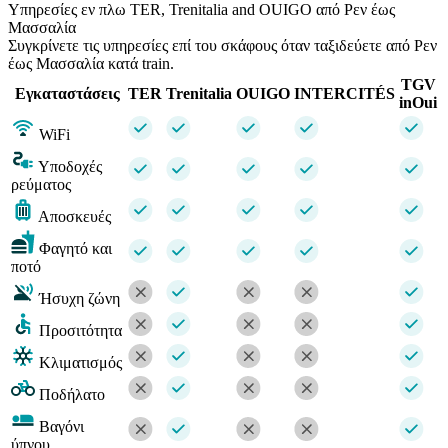
Υπηρεσίες εν πλω TER, Trenitalia and OUIGO από Ρεν έως
Μασσαλία
Συγκρίνετε τις υπηρεσίες επί του σκάφους όταν ταξιδεύετε από Ρεν
έως Μασσαλία κατά train.
TGV
Εγκαταστάσεις
TER
Trenitalia
OUIGO
INTERCITÉS
inOui
WiFi
Υποδοχές
ρεύματος
Αποσκευές
Φαγητό και
ποτό
Ήσυχη ζώνη
Προσιτότητα
Κλιματισμός
Ποδήλατο
Βαγόνι
ύπνου