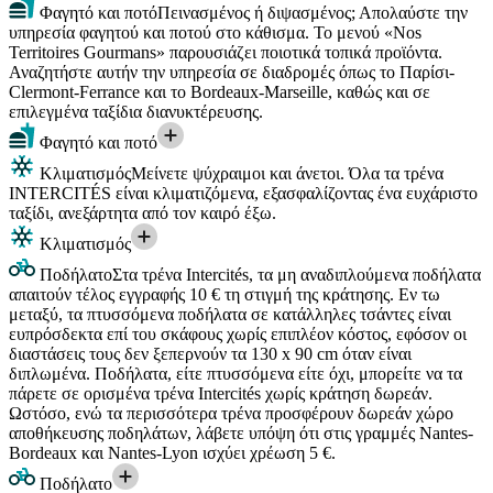
Φαγητό και ποτό
Πεινασμένος ή διψασμένος; Απολαύστε την
υπηρεσία φαγητού και ποτού στο κάθισμα. Το μενού «Nos
Territoires Gourmans» παρουσιάζει ποιοτικά τοπικά προϊόντα.
Αναζητήστε αυτήν την υπηρεσία σε διαδρομές όπως το Παρίσι-
Clermont-Ferrance και το Bordeaux-Marseille, καθώς και σε
επιλεγμένα ταξίδια διανυκτέρευσης.
Φαγητό και ποτό
Κλιματισμός
Μείνετε ψύχραιμοι και άνετοι. Όλα τα τρένα
INTERCITÉS είναι κλιματιζόμενα, εξασφαλίζοντας ένα ευχάριστο
ταξίδι, ανεξάρτητα από τον καιρό έξω.
Κλιματισμός
Ποδήλατο
Στα τρένα Intercités, τα μη αναδιπλούμενα ποδήλατα
απαιτούν τέλος εγγραφής 10 € τη στιγμή της κράτησης. Εν τω
μεταξύ, τα πτυσσόμενα ποδήλατα σε κατάλληλες τσάντες είναι
ευπρόσδεκτα επί του σκάφους χωρίς επιπλέον κόστος, εφόσον οι
διαστάσεις τους δεν ξεπερνούν τα 130 x 90 cm όταν είναι
διπλωμένα. Ποδήλατα, είτε πτυσσόμενα είτε όχι, μπορείτε να τα
πάρετε σε ορισμένα τρένα Intercités χωρίς κράτηση δωρεάν.
Ωστόσο, ενώ τα περισσότερα τρένα προσφέρουν δωρεάν χώρο
αποθήκευσης ποδηλάτων, λάβετε υπόψη ότι στις γραμμές Nantes-
Bordeaux και Nantes-Lyon ισχύει χρέωση 5 €.
Ποδήλατο