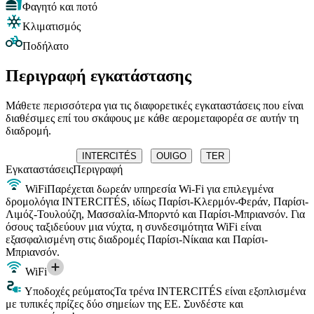
Φαγητό και ποτό
Κλιματισμός
Ποδήλατο
Περιγραφή εγκατάστασης
Μάθετε περισσότερα για τις διαφορετικές εγκαταστάσεις που είναι
διαθέσιμες επί του σκάφους με κάθε αερομεταφορέα σε αυτήν τη
διαδρομή.
INTERCITÉS
OUIGO
TER
Εγκαταστάσεις
Περιγραφή
WiFi
Παρέχεται δωρεάν υπηρεσία Wi-Fi για επιλεγμένα
δρομολόγια INTERCITÉS, ιδίως Παρίσι-Κλερμόν-Φεράν, Παρίσι-
Λιμόζ-Τουλούζη, Μασσαλία-Μπορντό και Παρίσι-Μπριανσόν. Για
όσους ταξιδεύουν μια νύχτα, η συνδεσιμότητα WiFi είναι
εξασφαλισμένη στις διαδρομές Παρίσι-Νίκαια και Παρίσι-
Μπριανσόν.
WiFi
Υποδοχές ρεύματος
Τα τρένα INTERCITÉS είναι εξοπλισμένα
με τυπικές πρίζες δύο σημείων της ΕΕ. Συνδέστε και