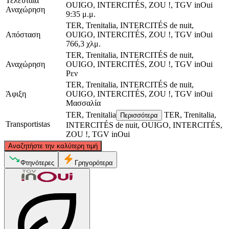
Τελευταία
OUIGO, INTERCITÉS, ZOU !, TGV inOui
Αναχώρηση
9:35 μ.μ.
TER, Trenitalia, INTERCITÉS de nuit,
Απόσταση
OUIGO, INTERCITÉS, ZOU !, TGV inOui
766,3 χλμ.
TER, Trenitalia, INTERCITÉS de nuit,
Αναχώρηση
OUIGO, INTERCITÉS, ZOU !, TGV inOui
Ρεν
TER, Trenitalia, INTERCITÉS de nuit,
Άφιξη
OUIGO, INTERCITÉS, ZOU !, TGV inOui
Μασσαλία
TER, Trenitalia
TER, Trenitalia,
Περισσότερα
Transportistas
INTERCITÉS de nuit, OUIGO, INTERCITÉS,
ZOU !, TGV inOui
©
CARTO
, ©
OpenStreetMap
contributors
Αναζητήστε την καλύτερη τιμή
Rennes
Φτηνότερες
Γρηγορότερα