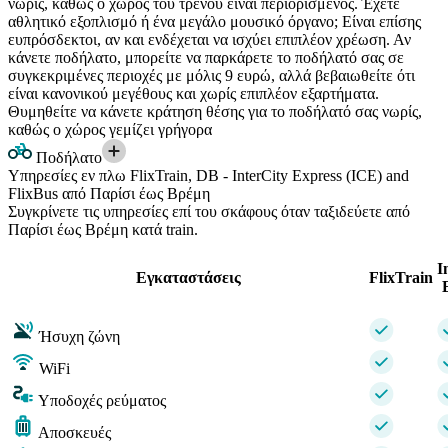
νωρίς, καθώς ο χώρος του τρένου είναι περιορισμένος. Έχετε
αθλητικό εξοπλισμό ή ένα μεγάλο μουσικό όργανο; Είναι επίσης
ευπρόσδεκτοι, αν και ενδέχεται να ισχύει επιπλέον χρέωση. Αν
κάνετε ποδήλατο, μπορείτε να παρκάρετε το ποδήλατό σας σε
συγκεκριμένες περιοχές με μόλις 9 ευρώ, αλλά βεβαιωθείτε ότι
είναι κανονικού μεγέθους και χωρίς επιπλέον εξαρτήματα.
Θυμηθείτε να κάνετε κράτηση θέσης για το ποδήλατό σας νωρίς,
καθώς ο χώρος γεμίζει γρήγορα
Ποδήλατο
Υπηρεσίες εν πλω FlixTrain, DB - InterCity Express (ICE) and
FlixBus από Παρίσι έως Βρέμη
Συγκρίνετε τις υπηρεσίες επί του σκάφους όταν ταξιδεύετε από
Παρίσι έως Βρέμη κατά train.
I
Εγκαταστάσεις
FlixTrain
Ήσυχη ζώνη
WiFi
Υποδοχές ρεύματος
Αποσκευές