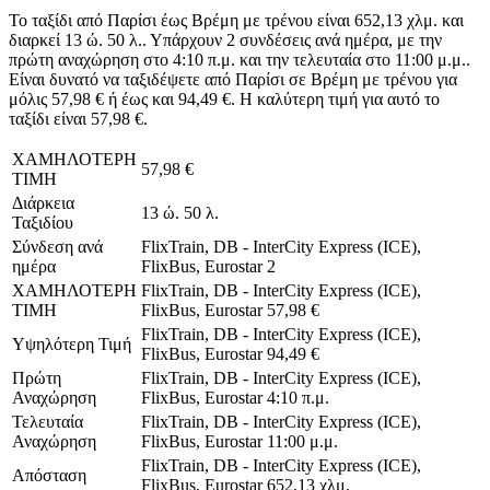
Το ταξίδι από Παρίσι έως Βρέμη με τρένου είναι 652,13 χλμ. και
διαρκεί 13 ώ. 50 λ.. Υπάρχουν 2 συνδέσεις ανά ημέρα, με την
πρώτη αναχώρηση στο 4:10 π.μ. και την τελευταία στο 11:00 μ.μ..
Είναι δυνατό να ταξιδέψετε από Παρίσι σε Βρέμη με τρένου για
μόλις 57,98 € ή έως και 94,49 €. Η καλύτερη τιμή για αυτό το
ταξίδι είναι 57,98 €.
ΧΑΜΗΛΟΤΕΡΗ
57,98 €
ΤΙΜΗ
Διάρκεια
13 ώ. 50 λ.
Ταξιδίου
Σύνδεση ανά
FlixTrain, DB - InterCity Express (ICE),
ημέρα
FlixBus, Eurostar
2
ΧΑΜΗΛΟΤΕΡΗ
FlixTrain, DB - InterCity Express (ICE),
ΤΙΜΗ
FlixBus, Eurostar
57,98 €
FlixTrain, DB - InterCity Express (ICE),
Υψηλότερη Τιμή
FlixBus, Eurostar
94,49 €
Πρώτη
FlixTrain, DB - InterCity Express (ICE),
Αναχώρηση
FlixBus, Eurostar
4:10 π.μ.
Τελευταία
FlixTrain, DB - InterCity Express (ICE),
Αναχώρηση
FlixBus, Eurostar
11:00 μ.μ.
FlixTrain, DB - InterCity Express (ICE),
Απόσταση
FlixBus, Eurostar
652,13 χλμ.