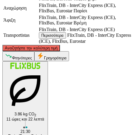
FlixTrain, DB - InterCity Express (ICE),
Αναχώρηση
FlixBus, Eurostar
Παρίσι
FlixTrain, DB - InterCity Express (ICE),
Άφιξη
FlixBus, Eurostar
Βρέμη
FlixTrain, DB - InterCity Express (ICE)
Transportistas
FlixTrain, DB - InterCity Express
Περισσότερα
(ICE), FlixBus, Eurostar
©
CARTO
, ©
OpenStreetMap
contributors
Αναζητήστε την καλύτερη τιμή
Bremen
Φτηνότερες
Γρηγορότερα
3.86 kg CO
2
Paris
11 ώρες και 22 λεπτά
21:30