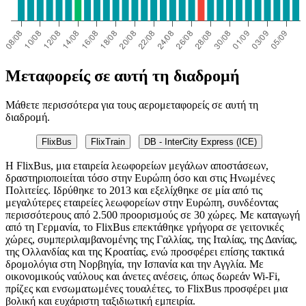
Μεταφορείς σε αυτή τη διαδρομή
Μάθετε περισσότερα για τους αερομεταφορείς σε αυτή τη
διαδρομή.
FlixBus
FlixTrain
DB - InterCity Express (ICE)
Η FlixBus, μια εταιρεία λεωφορείων μεγάλων αποστάσεων,
δραστηριοποιείται τόσο στην Ευρώπη όσο και στις Ηνωμένες
Πολιτείες. Ιδρύθηκε το 2013 και εξελίχθηκε σε μία από τις
μεγαλύτερες εταιρείες λεωφορείων στην Ευρώπη, συνδέοντας
περισσότερους από 2.500 προορισμούς σε 30 χώρες. Με καταγωγή
από τη Γερμανία, το FlixBus επεκτάθηκε γρήγορα σε γειτονικές
χώρες, συμπεριλαμβανομένης της Γαλλίας, της Ιταλίας, της Δανίας,
της Ολλανδίας και της Κροατίας, ενώ προσφέρει επίσης τακτικά
δρομολόγια στη Νορβηγία, την Ισπανία και την Αγγλία. Με
οικονομικούς ναύλους και άνετες ανέσεις, όπως δωρεάν Wi-Fi,
πρίζες και ενσωματωμένες τουαλέτες, το FlixBus προσφέρει μια
βολική και ευχάριστη ταξιδιωτική εμπειρία.