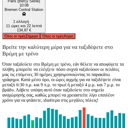
Paris (Bercy Seine)
10:08
Bremen Central Station
1 αλλαγή
11 ώρες και 22 λεπτά
134,97 €
Όλες οι τιμές
Σήμερα
Όλες οι τιμές
Αύριο
Βρείτε την καλύτερη μέρα για να ταξιδέψετε στο
Βρέμη με τρένο
Όταν ταξιδεύετε στο Βρέμη με τρένο, εάν θέλετε να αποφύγετε τα
πλήθη, μπορείτε να ελέγξετε πόσο συχνά ταξιδεύουν οι πελάτες
μας τις επόμενες 30 ημέρες χρησιμοποιώντας το παρακάτω
γράφημα. Κατά μέσο όρο, οι ώρες αιχμής για να ταξιδέψετε είναι
μεταξύ 6:30 π.μ. και 9 π.μ. το πρωί ή μεταξύ 4 μ.μ. και 7 μ.μ. το
βράδυ. Λάβετε υπόψη αυτό όταν ταξιδεύετε στο σημείο
αναχώρησής σας, καθώς μπορεί να χρειαστείτε λίγο επιπλέον
χρόνο για να φτάσετε, ιδιαίτερα στις μεγάλες πόλεις!