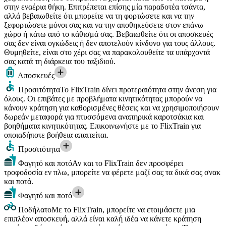
στην εναέρια θήκη. Επιτρέπεται επίσης μία παραδοτέα τσάντα,
αλλά βεβαιωθείτε ότι μπορείτε να τη φορτώσετε και να την
ξεφορτώσετε μόνοι σας και να την αποθηκεύσετε στον επάνω
χώρο ή κάτω από το κάθισμά σας. Βεβαιωθείτε ότι οι αποσκευές
σας δεν είναι ογκώδεις ή δεν αποτελούν κίνδυνο για τους άλλους.
Θυμηθείτε, είναι στο χέρι σας να παρακολουθείτε τα υπάρχοντά
σας κατά τη διάρκεια του ταξιδιού.
Αποσκευές
Προσιτότητα
Το FlixTrain δίνει προτεραιότητα στην άνεση για
όλους. Οι επιβάτες με προβλήματα κινητικότητας μπορούν να
κάνουν κράτηση για καθορισμένες θέσεις και να χρησιμοποιήσουν
δωρεάν μεταφορά για πτυσσόμενα αναπηρικά καροτσάκια και
βοηθήματα κινητικότητας. Επικοινωνήστε με το FlixTrain για
οποιαδήποτε βοήθεια απαιτείται.
Προσιτότητα
Φαγητό και ποτό
Αν και το FlixTrain δεν προσφέρει
τροφοδοσία εν πλω, μπορείτε να φέρετε μαζί σας τα δικά σας σνακ
και ποτά.
Φαγητό και ποτό
Ποδήλατο
Με το FlixTrain, μπορείτε να ετοιμάσετε μια
επιπλέον αποσκευή, αλλά είναι καλή ιδέα να κάνετε κράτηση