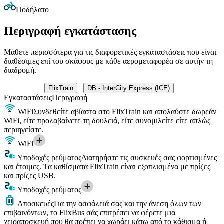
Ποδήλατο
Περιγραφή εγκατάστασης
Μάθετε περισσότερα για τις διαφορετικές εγκαταστάσεις που είναι
διαθέσιμες επί του σκάφους με κάθε αερομεταφορέα σε αυτήν τη
διαδρομή.
FlixTrain
DB - InterCity Express (ICE)
Εγκαταστάσεις
Περιγραφή
WiFi
Συνδεθείτε αβίαστα στο FlixTrain και απολαύστε δωρεάν
WiFi, είτε προλαβαίνετε τη δουλειά, είτε συνομιλείτε είτε απλώς
περιηγείστε.
WiFi
Υποδοχές ρεύματος
Διατηρήστε τις συσκευές σας φορτισμένες
και έτοιμες. Τα καθίσματα FlixTrain είναι εξοπλισμένα με πρίζες
και πρίζες USB.
Υποδοχές ρεύματος
Αποσκευές
Για την ασφάλειά σας και την άνεση όλων των
επιβαινόντων, το FlixBus σάς επιτρέπει να φέρετε μια
χειραποσκευή που θα πρέπει να χωράει κάτω από το κάθισμα ή