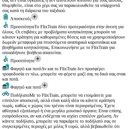
σας δεν είναι ογκώδεις ή δεν αποτελούν κίνδυνο για τους άλλους.
Θυμηθείτε, είναι στο χέρι σας να παρακολουθείτε τα υπάρχοντά
σας κατά τη διάρκεια του ταξιδιού.
Αποσκευές
Προσιτότητα
Το FlixTrain δίνει προτεραιότητα στην άνεση για
όλους. Οι επιβάτες με προβλήματα κινητικότητας μπορούν να
κάνουν κράτηση για καθορισμένες θέσεις και να χρησιμοποιήσουν
δωρεάν μεταφορά για πτυσσόμενα αναπηρικά καροτσάκια και
βοηθήματα κινητικότητας. Επικοινωνήστε με το FlixTrain για
οποιαδήποτε βοήθεια απαιτείται.
Προσιτότητα
Φαγητό και ποτό
Αν και το FlixTrain δεν προσφέρει
τροφοδοσία εν πλω, μπορείτε να φέρετε μαζί σας τα δικά σας σνακ
και ποτά.
Φαγητό και ποτό
Ποδήλατο
Με το FlixTrain, μπορείτε να ετοιμάσετε μια
επιπλέον αποσκευή, αλλά είναι καλή ιδέα να κάνετε κράτηση
νωρίς, καθώς ο χώρος του τρένου είναι περιορισμένος. Έχετε
αθλητικό εξοπλισμό ή ένα μεγάλο μουσικό όργανο; Είναι επίσης
ευπρόσδεκτοι, αν και ενδέχεται να ισχύει επιπλέον χρέωση. Αν
κάνετε ποδήλατο, μπορείτε να παρκάρετε το ποδήλατό σας σε
συγκεκριμένες περιοχές με μόλις 9 ευρώ, αλλά βεβαιωθείτε ότι