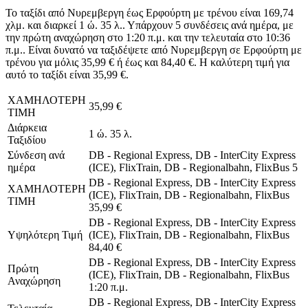
Το ταξίδι από Νυρεμβεργη έως Ερφούρτη με τρένου είναι 169,74
χλμ. και διαρκεί 1 ώ. 35 λ.. Υπάρχουν 5 συνδέσεις ανά ημέρα, με
την πρώτη αναχώρηση στο 1:20 π.μ. και την τελευταία στο 10:36
π.μ.. Είναι δυνατό να ταξιδέψετε από Νυρεμβεργη σε Ερφούρτη με
τρένου για μόλις 35,99 € ή έως και 84,40 €. Η καλύτερη τιμή για
αυτό το ταξίδι είναι 35,99 €.
ΧΑΜΗΛΟΤΕΡΗ
35,99 €
ΤΙΜΗ
Διάρκεια
1 ώ. 35 λ.
Ταξιδίου
Σύνδεση ανά
DB - Regional Express, DB - InterCity Express
ημέρα
(ICE), FlixTrain, DB - Regionalbahn, FlixBus
5
DB - Regional Express, DB - InterCity Express
ΧΑΜΗΛΟΤΕΡΗ
(ICE), FlixTrain, DB - Regionalbahn, FlixBus
ΤΙΜΗ
35,99 €
DB - Regional Express, DB - InterCity Express
Υψηλότερη Τιμή
(ICE), FlixTrain, DB - Regionalbahn, FlixBus
84,40 €
DB - Regional Express, DB - InterCity Express
Πρώτη
(ICE), FlixTrain, DB - Regionalbahn, FlixBus
Αναχώρηση
1:20 π.μ.
DB - Regional Express, DB - InterCity Express