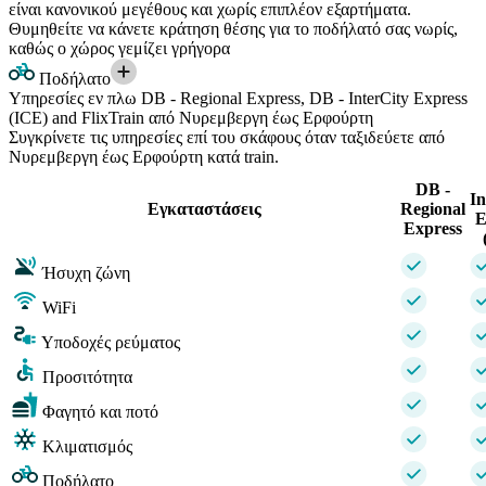
είναι κανονικού μεγέθους και χωρίς επιπλέον εξαρτήματα.
Θυμηθείτε να κάνετε κράτηση θέσης για το ποδήλατό σας νωρίς,
καθώς ο χώρος γεμίζει γρήγορα
Ποδήλατο
Υπηρεσίες εν πλω DB - Regional Express, DB - InterCity Express
(ICE) and FlixTrain από Νυρεμβεργη έως Ερφούρτη
Συγκρίνετε τις υπηρεσίες επί του σκάφους όταν ταξιδεύετε από
Νυρεμβεργη έως Ερφούρτη κατά train.
DB -
In
Εγκαταστάσεις
Regional
E
Express
Ήσυχη ζώνη
WiFi
Υποδοχές ρεύματος
Προσιτότητα
Φαγητό και ποτό
Κλιματισμός
Ποδήλατο