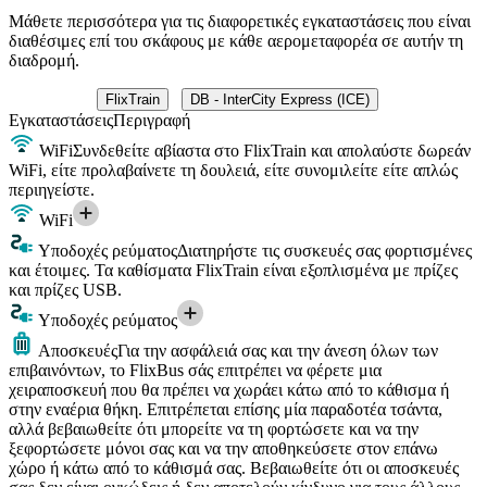
Μάθετε περισσότερα για τις διαφορετικές εγκαταστάσεις που είναι
διαθέσιμες επί του σκάφους με κάθε αερομεταφορέα σε αυτήν τη
διαδρομή.
FlixTrain
DB - InterCity Express (ICE)
Εγκαταστάσεις
Περιγραφή
WiFi
Συνδεθείτε αβίαστα στο FlixTrain και απολαύστε δωρεάν
WiFi, είτε προλαβαίνετε τη δουλειά, είτε συνομιλείτε είτε απλώς
περιηγείστε.
WiFi
Υποδοχές ρεύματος
Διατηρήστε τις συσκευές σας φορτισμένες
και έτοιμες. Τα καθίσματα FlixTrain είναι εξοπλισμένα με πρίζες
και πρίζες USB.
Υποδοχές ρεύματος
Αποσκευές
Για την ασφάλειά σας και την άνεση όλων των
επιβαινόντων, το FlixBus σάς επιτρέπει να φέρετε μια
χειραποσκευή που θα πρέπει να χωράει κάτω από το κάθισμα ή
στην εναέρια θήκη. Επιτρέπεται επίσης μία παραδοτέα τσάντα,
αλλά βεβαιωθείτε ότι μπορείτε να τη φορτώσετε και να την
ξεφορτώσετε μόνοι σας και να την αποθηκεύσετε στον επάνω
χώρο ή κάτω από το κάθισμά σας. Βεβαιωθείτε ότι οι αποσκευές