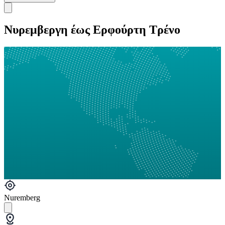
Νυρεμβεργη έως Ερφούρτη Τρένο
Nuremberg