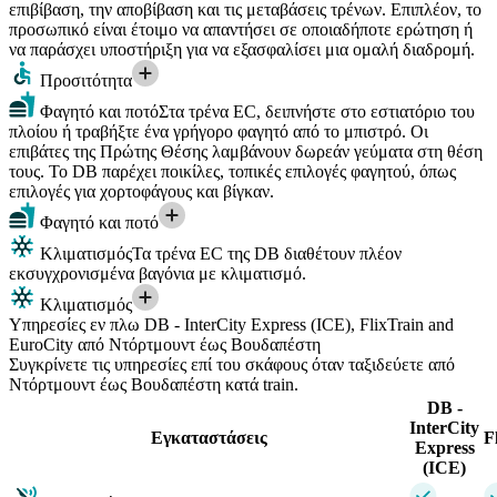
επιβίβαση, την αποβίβαση και τις μεταβάσεις τρένων. Επιπλέον, το
προσωπικό είναι έτοιμο να απαντήσει σε οποιαδήποτε ερώτηση ή
να παράσχει υποστήριξη για να εξασφαλίσει μια ομαλή διαδρομή.
Προσιτότητα
Φαγητό και ποτό
Στα τρένα EC, δειπνήστε στο εστιατόριο του
πλοίου ή τραβήξτε ένα γρήγορο φαγητό από το μπιστρό. Οι
επιβάτες της Πρώτης Θέσης λαμβάνουν δωρεάν γεύματα στη θέση
τους. Το DB παρέχει ποικίλες, τοπικές επιλογές φαγητού, όπως
επιλογές για χορτοφάγους και βίγκαν.
Φαγητό και ποτό
Κλιματισμός
Τα τρένα EC της DB διαθέτουν πλέον
εκσυγχρονισμένα βαγόνια με κλιματισμό.
Κλιματισμός
Υπηρεσίες εν πλω DB - InterCity Express (ICE), FlixTrain and
EuroCity από Ντόρτμουντ έως Βουδαπέστη
Συγκρίνετε τις υπηρεσίες επί του σκάφους όταν ταξιδεύετε από
Ντόρτμουντ έως Βουδαπέστη κατά train.
DB -
InterCity
Εγκαταστάσεις
F
Express
(ICE)