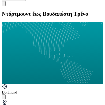
Ντόρτμουντ έως Βουδαπέστη Τρένο
Dortmund