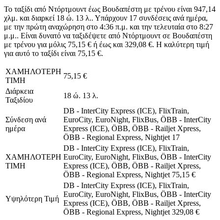
Το ταξίδι από Ντόρτμουντ έως Βουδαπέστη με τρένου είναι 947,14
χλμ. και διαρκεί 18 ώ. 13 λ.. Υπάρχουν 17 συνδέσεις ανά ημέρα,
με την πρώτη αναχώρηση στο 4:36 π.μ. και την τελευταία στο 8:27
μ.μ.. Είναι δυνατό να ταξιδέψετε από Ντόρτμουντ σε Βουδαπέστη
με τρένου για μόλις 75,15 € ή έως και 329,08 €. Η καλύτερη τιμή
για αυτό το ταξίδι είναι 75,15 €.
ΧΑΜΗΛΟΤΕΡΗ
75,15 €
ΤΙΜΗ
Διάρκεια
18 ώ. 13 λ.
Ταξιδίου
DB - InterCity Express (ICE), FlixTrain,
Σύνδεση ανά
EuroCity, EuroNight, FlixBus, ÖBB - InterCity
ημέρα
Express (ICE), ÖBB, ÖBB - Railjet Xpress,
ÖBB - Regional Express, Nightjet
17
DB - InterCity Express (ICE), FlixTrain,
ΧΑΜΗΛΟΤΕΡΗ
EuroCity, EuroNight, FlixBus, ÖBB - InterCity
ΤΙΜΗ
Express (ICE), ÖBB, ÖBB - Railjet Xpress,
ÖBB - Regional Express, Nightjet
75,15 €
DB - InterCity Express (ICE), FlixTrain,
EuroCity, EuroNight, FlixBus, ÖBB - InterCity
Υψηλότερη Τιμή
Express (ICE), ÖBB, ÖBB - Railjet Xpress,
ÖBB - Regional Express, Nightjet
329,08 €