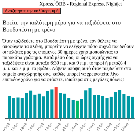
Xpress, ÖBB - Regional Express, Nightjet
©
CARTO
, ©
OpenStreetMap
contributors
Αναζητήστε την καλύτερη τιμή
Βρείτε την καλύτερη μέρα για να ταξιδέψετε στο
Dortmund
Βουδαπέστη με τρένο
Όταν ταξιδεύετε στο Βουδαπέστη με τρένο, εάν θέλετε να
αποφύγετε τα πλήθη, μπορείτε να ελέγξετε πόσο συχνά ταξιδεύουν
οι πελάτες μας τις επόμενες 30 ημέρες χρησιμοποιώντας το
παρακάτω γράφημα. Κατά μέσο όρο, οι ώρες αιχμής για να
ταξιδέψετε είναι μεταξύ 6:30 π.μ. και 9 π.μ. το πρωί ή μεταξύ 4
μ.μ. και 7 μ.μ. το βράδυ. Λάβετε υπόψη αυτό όταν ταξιδεύετε στο
σημείο αναχώρησής σας, καθώς μπορεί να χρειαστείτε λίγο
Budapest
επιπλέον χρόνο για να φτάσετε, ιδιαίτερα στις μεγάλες πόλεις!