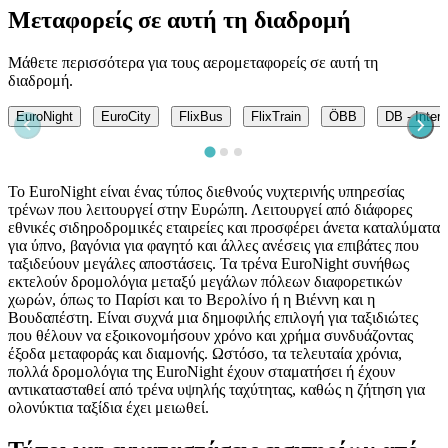
Μεταφορείς σε αυτή τη διαδρομή
Μάθετε περισσότερα για τους αερομεταφορείς σε αυτή τη
διαδρομή.
EuroNight
EuroCity
FlixBus
FlixTrain
ÖBB
DB - Inter
Το EuroNight είναι ένας τύπος διεθνούς νυχτερινής υπηρεσίας
τρένων που λειτουργεί στην Ευρώπη. Λειτουργεί από διάφορες
εθνικές σιδηροδρομικές εταιρείες και προσφέρει άνετα καταλύματα
για ύπνο, βαγόνια για φαγητό και άλλες ανέσεις για επιβάτες που
ταξιδεύουν μεγάλες αποστάσεις. Τα τρένα EuroNight συνήθως
εκτελούν δρομολόγια μεταξύ μεγάλων πόλεων διαφορετικών
χωρών, όπως το Παρίσι και το Βερολίνο ή η Βιέννη και η
Βουδαπέστη. Είναι συχνά μια δημοφιλής επιλογή για ταξιδιώτες
που θέλουν να εξοικονομήσουν χρόνο και χρήμα συνδυάζοντας
έξοδα μεταφοράς και διαμονής. Ωστόσο, τα τελευταία χρόνια,
πολλά δρομολόγια της EuroNight έχουν σταματήσει ή έχουν
αντικατασταθεί από τρένα υψηλής ταχύτητας, καθώς η ζήτηση για
ολονύκτια ταξίδια έχει μειωθεί.