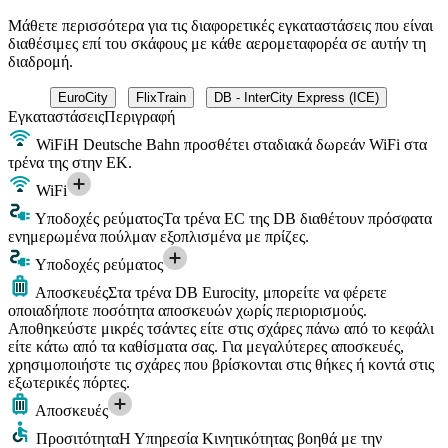
Μάθετε περισσότερα για τις διαφορετικές εγκαταστάσεις που είναι
διαθέσιμες επί του σκάφους με κάθε αερομεταφορέα σε αυτήν τη
διαδρομή.
EuroCity
FlixTrain
DB - InterCity Express (ICE)
Εγκαταστάσεις
Περιγραφή
WiFi
Η Deutsche Bahn προσθέτει σταδιακά δωρεάν WiFi στα
τρένα της στην ΕΚ.
WiFi
Υποδοχές ρεύματος
Τα τρένα EC της DB διαθέτουν πρόσφατα
ενημερωμένα πούλμαν εξοπλισμένα με πρίζες.
Υποδοχές ρεύματος
Αποσκευές
Στα τρένα DB Eurocity, μπορείτε να φέρετε
οποιαδήποτε ποσότητα αποσκευών χωρίς περιορισμούς.
Αποθηκεύστε μικρές τσάντες είτε στις σχάρες πάνω από το κεφάλι
είτε κάτω από τα καθίσματα σας. Για μεγαλύτερες αποσκευές,
χρησιμοποιήστε τις σχάρες που βρίσκονται στις θήκες ή κοντά στις
εξωτερικές πόρτες.
Αποσκευές
Προσιτότητα
Η Υπηρεσία Κινητικότητας βοηθά με την