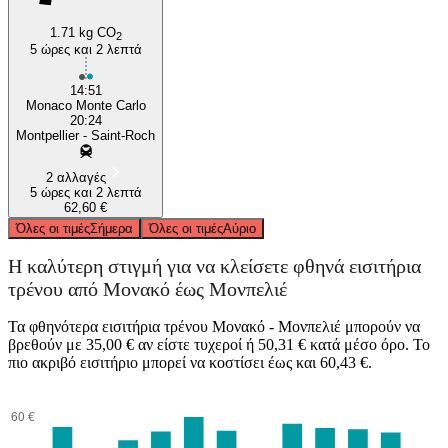
1.71 kg CO
2
5 ώρες και 2 λεπτά
14:51
Monaco Monte Carlo
20:24
Montpellier - Saint-Roch
2 αλλαγές
5 ώρες και 2 λεπτά
62,60 €
Όλες οι τιμές
Σήμερα
Όλες οι τιμές
Αύριο
Η καλύτερη στιγμή για να κλείσετε φθηνά εισιτήρια
τρένου από Μονακό έως Μονπελιέ
Τα φθηνότερα εισιτήρια τρένου Μονακό - Μονπελιέ μπορούν να
βρεθούν με 35,00 € αν είστε τυχεροί ή 50,31 € κατά μέσο όρο. Το
πιο ακριβό εισιτήριο μπορεί να κοστίσει έως και 60,43 €.