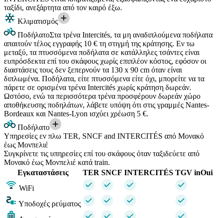
ταξίδι, ανεξάρτητα από τον καιρό έξω.
Κλιματισμός
Ποδήλατο
Στα τρένα Intercités, τα μη αναδιπλούμενα ποδήλατα
απαιτούν τέλος εγγραφής 10 € τη στιγμή της κράτησης. Εν τω
μεταξύ, τα πτυσσόμενα ποδήλατα σε κατάλληλες τσάντες είναι
ευπρόσδεκτα επί του σκάφους χωρίς επιπλέον κόστος, εφόσον οι
διαστάσεις τους δεν ξεπερνούν τα 130 x 90 cm όταν είναι
διπλωμένα. Ποδήλατα, είτε πτυσσόμενα είτε όχι, μπορείτε να τα
πάρετε σε ορισμένα τρένα Intercités χωρίς κράτηση δωρεάν.
Ωστόσο, ενώ τα περισσότερα τρένα προσφέρουν δωρεάν χώρο
αποθήκευσης ποδηλάτων, λάβετε υπόψη ότι στις γραμμές Nantes-
Bordeaux και Nantes-Lyon ισχύει χρέωση 5 €.
Ποδήλατο
Υπηρεσίες εν πλω TER, SNCF and INTERCITÉS από Μονακό
έως Μονπελιέ
Συγκρίνετε τις υπηρεσίες επί του σκάφους όταν ταξιδεύετε από
Μονακό έως Μονπελιέ κατά train.
Εγκαταστάσεις
TER
SNCF
INTERCITÉS
TGV inOui
WiFi
Υποδοχές ρεύματος