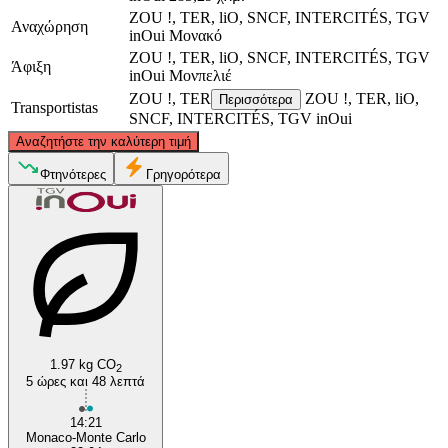
ZOU !, TER, liO, SNCF, INTERCITÉS, TGV
Αναχώρηση
inOui
Μονακό
ZOU !, TER, liO, SNCF, INTERCITÉS, TGV
Άφιξη
inOui
Μονπελιέ
ZOU !, TER
ZOU !, TER, liO,
Περισσότερα
Transportistas
SNCF, INTERCITÉS, TGV inOui
©
CARTO
, ©
OpenStreetMap
contributors
Αναζητήστε την καλύτερη τιμή
Φτηνότερες
Γρηγορότερα
Monaco
Montpellier
1.97 kg CO
2
5 ώρες και 48 λεπτά
14:21
Monaco-Monte Carlo