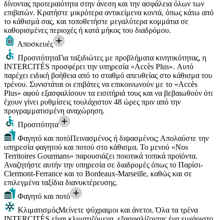
δίνοντας προτεραιότητα στην άνεση και την ασφάλεια όλων των
επιβατών. Κρατήστε μικρότερα αντικείμενα κοντά, όπως κάτω από
το κάθισμά σας, και τοποθετήστε μεγαλύτερα κομμάτια σε
καθορισμένες περιοχές ή κατά μήκος του διαδρόμου.
Αποσκευές
Προσιτότητα
Για ταξιδιώτες με προβλήματα κινητικότητας, η
INTERCITÉS προσφέρει την υπηρεσία «Accès Plus». Αυτό
παρέχει ειδική βοήθεια από το σταθμό απευθείας στο κάθισμα του
τρένου. Συνιστάται οι επιβάτες να επικοινωνούν με το «Accès
Plus» αφού εξασφαλίσουν τα εισιτήριά τους και να βεβαιωθούν ότι
έχουν γίνει ρυθμίσεις τουλάχιστον 48 ώρες πριν από την
προγραμματισμένη αναχώρηση.
Προσιτότητα
Φαγητό και ποτό
Πεινασμένος ή διψασμένος; Απολαύστε την
υπηρεσία φαγητού και ποτού στο κάθισμα. Το μενού «Nos
Territoires Gourmans» παρουσιάζει ποιοτικά τοπικά προϊόντα.
Αναζητήστε αυτήν την υπηρεσία σε διαδρομές όπως το Παρίσι-
Clermont-Ferrance και το Bordeaux-Marseille, καθώς και σε
επιλεγμένα ταξίδια διανυκτέρευσης.
Φαγητό και ποτό
Κλιματισμός
Μείνετε ψύχραιμοι και άνετοι. Όλα τα τρένα
INTERCITÉS είναι κλιματιζόμενα, εξασφαλίζοντας ένα ευχάριστο