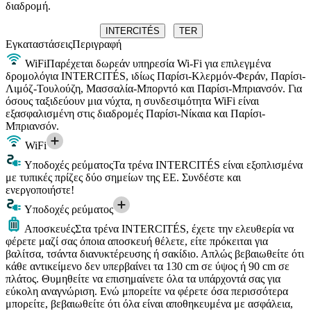
διαδρομή.
INTERCITÉS
TER
Εγκαταστάσεις
Περιγραφή
WiFi
Παρέχεται δωρεάν υπηρεσία Wi-Fi για επιλεγμένα
δρομολόγια INTERCITÉS, ιδίως Παρίσι-Κλερμόν-Φεράν, Παρίσι-
Λιμόζ-Τουλούζη, Μασσαλία-Μπορντό και Παρίσι-Μπριανσόν. Για
όσους ταξιδεύουν μια νύχτα, η συνδεσιμότητα WiFi είναι
εξασφαλισμένη στις διαδρομές Παρίσι-Νίκαια και Παρίσι-
Μπριανσόν.
WiFi
Υποδοχές ρεύματος
Τα τρένα INTERCITÉS είναι εξοπλισμένα
με τυπικές πρίζες δύο σημείων της ΕΕ. Συνδέστε και
ενεργοποιήστε!
Υποδοχές ρεύματος
Αποσκευές
Στα τρένα INTERCITÉS, έχετε την ελευθερία να
φέρετε μαζί σας όποια αποσκευή θέλετε, είτε πρόκειται για
βαλίτσα, τσάντα διανυκτέρευσης ή σακίδιο. Απλώς βεβαιωθείτε ότι
κάθε αντικείμενο δεν υπερβαίνει τα 130 cm σε ύψος ή 90 cm σε
πλάτος. Θυμηθείτε να επισημαίνετε όλα τα υπάρχοντά σας για
εύκολη αναγνώριση. Ενώ μπορείτε να φέρετε όσα περισσότερα
μπορείτε, βεβαιωθείτε ότι όλα είναι αποθηκευμένα με ασφάλεια,