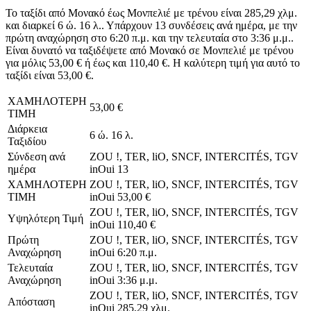
Το ταξίδι από Μονακό έως Μονπελιέ με τρένου είναι 285,29 χλμ.
και διαρκεί 6 ώ. 16 λ.. Υπάρχουν 13 συνδέσεις ανά ημέρα, με την
πρώτη αναχώρηση στο 6:20 π.μ. και την τελευταία στο 3:36 μ.μ..
Είναι δυνατό να ταξιδέψετε από Μονακό σε Μονπελιέ με τρένου
για μόλις 53,00 € ή έως και 110,40 €. Η καλύτερη τιμή για αυτό το
ταξίδι είναι 53,00 €.
ΧΑΜΗΛΟΤΕΡΗ
53,00 €
ΤΙΜΗ
Διάρκεια
6 ώ. 16 λ.
Ταξιδίου
Σύνδεση ανά
ZOU !, TER, liO, SNCF, INTERCITÉS, TGV
ημέρα
inOui
13
ΧΑΜΗΛΟΤΕΡΗ
ZOU !, TER, liO, SNCF, INTERCITÉS, TGV
ΤΙΜΗ
inOui
53,00 €
ZOU !, TER, liO, SNCF, INTERCITÉS, TGV
Υψηλότερη Τιμή
inOui
110,40 €
Πρώτη
ZOU !, TER, liO, SNCF, INTERCITÉS, TGV
Αναχώρηση
inOui
6:20 π.μ.
Τελευταία
ZOU !, TER, liO, SNCF, INTERCITÉS, TGV
Αναχώρηση
inOui
3:36 μ.μ.
ZOU !, TER, liO, SNCF, INTERCITÉS, TGV
Απόσταση
inOui
285,29 χλμ.