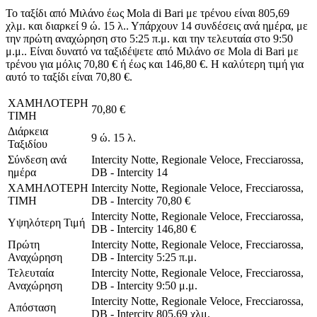
Το ταξίδι από Μιλάνο έως Mola di Bari με τρένου είναι 805,69
χλμ. και διαρκεί 9 ώ. 15 λ.. Υπάρχουν 14 συνδέσεις ανά ημέρα, με
την πρώτη αναχώρηση στο 5:25 π.μ. και την τελευταία στο 9:50
μ.μ.. Είναι δυνατό να ταξιδέψετε από Μιλάνο σε Mola di Bari με
τρένου για μόλις 70,80 € ή έως και 146,80 €. Η καλύτερη τιμή για
αυτό το ταξίδι είναι 70,80 €.
ΧΑΜΗΛΟΤΕΡΗ
70,80 €
ΤΙΜΗ
Διάρκεια
9 ώ. 15 λ.
Ταξιδίου
Σύνδεση ανά
Intercity Notte, Regionale Veloce, Frecciarossa,
ημέρα
DB - Intercity
14
ΧΑΜΗΛΟΤΕΡΗ
Intercity Notte, Regionale Veloce, Frecciarossa,
ΤΙΜΗ
DB - Intercity
70,80 €
Intercity Notte, Regionale Veloce, Frecciarossa,
Υψηλότερη Τιμή
DB - Intercity
146,80 €
Πρώτη
Intercity Notte, Regionale Veloce, Frecciarossa,
Αναχώρηση
DB - Intercity
5:25 π.μ.
Τελευταία
Intercity Notte, Regionale Veloce, Frecciarossa,
Αναχώρηση
DB - Intercity
9:50 μ.μ.
Intercity Notte, Regionale Veloce, Frecciarossa,
Απόσταση
DB - Intercity
805,69 χλμ.