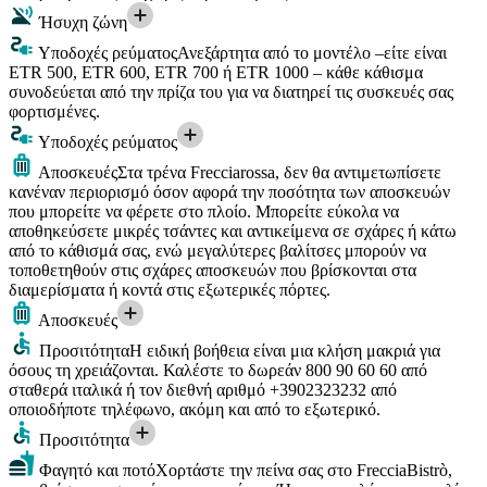
Ήσυχη ζώνη
Υποδοχές ρεύματος
Ανεξάρτητα από το μοντέλο –είτε είναι
ETR 500, ETR 600, ETR 700 ή ETR 1000 – κάθε κάθισμα
συνοδεύεται από την πρίζα του για να διατηρεί τις συσκευές σας
φορτισμένες.
Υποδοχές ρεύματος
Αποσκευές
Στα τρένα Frecciarossa, δεν θα αντιμετωπίσετε
κανέναν περιορισμό όσον αφορά την ποσότητα των αποσκευών
που μπορείτε να φέρετε στο πλοίο. Μπορείτε εύκολα να
αποθηκεύσετε μικρές τσάντες και αντικείμενα σε σχάρες ή κάτω
από το κάθισμά σας, ενώ μεγαλύτερες βαλίτσες μπορούν να
τοποθετηθούν στις σχάρες αποσκευών που βρίσκονται στα
διαμερίσματα ή κοντά στις εξωτερικές πόρτες.
Αποσκευές
Προσιτότητα
Η ειδική βοήθεια είναι μια κλήση μακριά για
όσους τη χρειάζονται. Καλέστε το δωρεάν 800 90 60 60 από
σταθερά ιταλικά ή τον διεθνή αριθμό +3902323232 από
οποιοδήποτε τηλέφωνο, ακόμη και από το εξωτερικό.
Προσιτότητα
Φαγητό και ποτό
Χορτάστε την πείνα σας στο FrecciaBistrò,