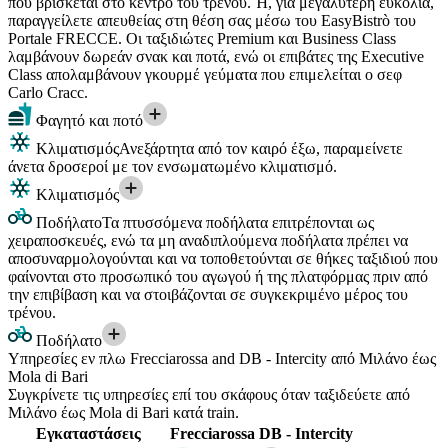
που βρίσκεται στο κέντρο του τρένου. Ή, για μεγαλύτερη ευκολία,
παραγγείλετε απευθείας στη θέση σας μέσω του EasyBistrò του
Portale FRECCE. Οι ταξιδιώτες Premium και Business Class
λαμβάνουν δωρεάν σνακ και ποτά, ενώ οι επιβάτες της Executive
Class απολαμβάνουν γκουρμέ γεύματα που επιμελείται ο σεφ
Carlo Cracc.
Φαγητό και ποτό
Κλιματισμός
Ανεξάρτητα από τον καιρό έξω, παραμείνετε
άνετα δροσεροί με τον ενσωματωμένο κλιματισμό.
Κλιματισμός
Ποδήλατο
Τα πτυσσόμενα ποδήλατα επιτρέπονται ως
χειραποσκευές, ενώ τα μη αναδιπλούμενα ποδήλατα πρέπει να
αποσυναρμολογούνται και να τοποθετούνται σε θήκες ταξιδιού που
φαίνονται στο προσωπικό του αγωγού ή της πλατφόρμας πριν από
την επιβίβαση και να στοιβάζονται σε συγκεκριμένο μέρος του
τρένου.
Ποδήλατο
Υπηρεσίες εν πλω Frecciarossa and DB - Intercity από Μιλάνο έως
Mola di Bari
Συγκρίνετε τις υπηρεσίες επί του σκάφους όταν ταξιδεύετε από
Μιλάνο έως Mola di Bari κατά train.
Εγκαταστάσεις
Frecciarossa
DB - Intercity