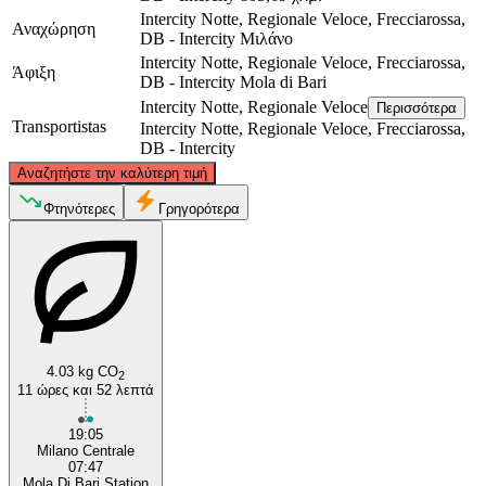
Intercity Notte, Regionale Veloce, Frecciarossa,
Αναχώρηση
DB - Intercity
Μιλάνο
Intercity Notte, Regionale Veloce, Frecciarossa,
Άφιξη
DB - Intercity
Mola di Bari
Intercity Notte, Regionale Veloce
Περισσότερα
Transportistas
Intercity Notte, Regionale Veloce, Frecciarossa,
DB - Intercity
©
CARTO
, ©
OpenStreetMap
contributors
Αναζητήστε την καλύτερη τιμή
Milan
Φτηνότερες
Γρηγορότερα
4.03 kg CO
2
11 ώρες και 52 λεπτά
Mola di Bari
19:05
Milano Centrale
07:47
Mola Di Bari Station