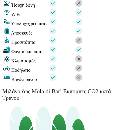
Ήσυχη ζώνη
WiFi
Υποδοχές ρεύματος
Αποσκευές
Προσιτότητα
Φαγητό και ποτό
Κλιματισμός
Ποδήλατο
Βαγόνι ύπνου
Μιλάνο έως Mola di Bari Εκπομπές CO2 κατά
Τρένου