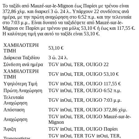
Το ταξίδι από Mauzé-sur-le-Mignon έως Παρίσι με τρένου είναι
372,86 χλμ. και διαρκεί 3 ώ. 24 λ.. Υπάρχουν 22 συνδέσεις ανά
ημέρα, με την πρώτη αναχώρηση στο 6:52 π.μ. και την τελευταία
στο 7:03 μ.μ.. Είναι δυνατό να ταξιδέψετε από Mauzé-sur-le-
Mignon σε Παρίσι με τρένου για μόλις 53,10 € ή έως και 117,55 €.
Η καλύτερη τιμή για αυτό το ταξίδι είναι 53,10 €.
ΧΑΜΗΛΟΤΕΡΗ
53,10 €
ΤΙΜΗ
Διάρκεια Ταξιδίου
3 ώ. 24 λ.
Σύνδεση ανά ημέρα
TGV inOui, TER, OUIGO
22
ΧΑΜΗΛΟΤΕΡΗ
TGV inOui, TER, OUIGO
53,10 €
ΤΙΜΗ
Υψηλότερη Τιμή
TGV inOui, TER, OUIGO
117,55 €
Πρώτη Αναχώρηση
TGV inOui, TER, OUIGO
6:52 π.μ.
Τελευταία
TGV inOui, TER, OUIGO
7:03 μ.μ.
Αναχώρηση
Απόσταση
TGV inOui, TER, OUIGO
372,86 χλμ.
TGV inOui, TER, OUIGO
Mauzé-sur-le-
Αναχώρηση
Mignon
Άφιξη
TGV inOui, TER, OUIGO
Παρίσι
TGV inOui, TER
TGV inOui, TER,
Transportistas