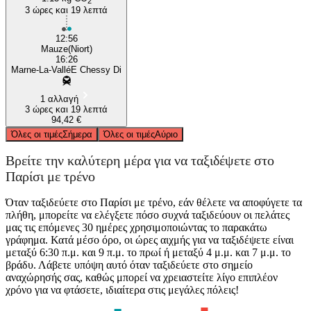
2
3 ώρες και 19 λεπτά
12:56
Mauze(Niort)
16:26
Marne-La-ValléE Chessy Di
1 αλλαγή
3 ώρες και 19 λεπτά
94,42 €
Όλες οι τιμές
Σήμερα
Όλες οι τιμές
Αύριο
Βρείτε την καλύτερη μέρα για να ταξιδέψετε στο
Παρίσι με τρένο
Όταν ταξιδεύετε στο Παρίσι με τρένο, εάν θέλετε να αποφύγετε τα
πλήθη, μπορείτε να ελέγξετε πόσο συχνά ταξιδεύουν οι πελάτες
μας τις επόμενες 30 ημέρες χρησιμοποιώντας το παρακάτω
γράφημα. Κατά μέσο όρο, οι ώρες αιχμής για να ταξιδέψετε είναι
μεταξύ 6:30 π.μ. και 9 π.μ. το πρωί ή μεταξύ 4 μ.μ. και 7 μ.μ. το
βράδυ. Λάβετε υπόψη αυτό όταν ταξιδεύετε στο σημείο
αναχώρησής σας, καθώς μπορεί να χρειαστείτε λίγο επιπλέον
χρόνο για να φτάσετε, ιδιαίτερα στις μεγάλες πόλεις!