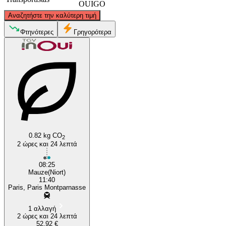
OUIGO
©
CARTO
, ©
OpenStreetMap
contributors
Αναζητήστε την καλύτερη τιμή
Paris
Φτηνότερες
Γρηγορότερα
Mauzé-sur-le-Mignon
0.82 kg CO
2
2 ώρες και 24 λεπτά
08:25
Mauze(Niort)
11:40
Paris, Paris Montparnasse
1 αλλαγή
2 ώρες και 24 λεπτά
52,92 €