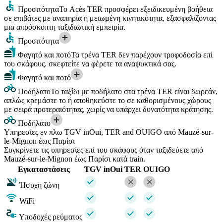
Προσιτότητα
Το Acès TER προσφέρει εξειδικευμένη βοήθεια
σε επιβάτες με αναπηρία ή μειωμένη κινητικότητα, εξασφαλίζοντας
μια απρόσκοπτη ταξιδιωτική εμπειρία.
Προσιτότητα
Φαγητό και ποτό
Τα τρένα TER δεν παρέχουν τροφοδοσία επί
του σκάφους. σκεφτείτε να φέρετε τα αναψυκτικά σας.
Φαγητό και ποτό
Ποδήλατο
Το ταξίδι με ποδήλατο στα τρένα TER είναι δωρεάν,
απλώς κρεμάστε το ή αποθηκεύστε το σε καθορισμένους χώρους
με σειρά προτεραιότητας, χωρίς να υπάρχει δυνατότητα κράτησης.
Ποδήλατο
Υπηρεσίες εν πλω TGV inOui, TER and OUIGO από Mauzé-sur-
le-Mignon έως Παρίσι
Συγκρίνετε τις υπηρεσίες επί του σκάφους όταν ταξιδεύετε από
Mauzé-sur-le-Mignon έως Παρίσι κατά train.
Εγκαταστάσεις
TGV inOui
TER
OUIGO
Ήσυχη ζώνη
WiFi
Υποδοχές ρεύματος